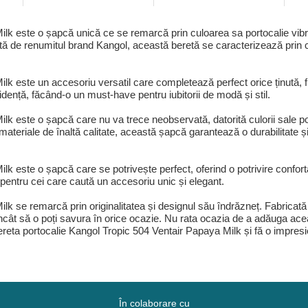
lk este o șapcă unică ce se remarcă prin culoarea sa portocalie vibran
ricată de renumitul brand Kangol, această beretă se caracterizează prin c
ilk este un accesoriu versatil care completează perfect orice ținută,
dență, făcând-o un must-have pentru iubitorii de modă și stil.
lk este o șapcă care nu va trece neobservată, datorită culorii sale p
 materiale de înaltă calitate, această șapcă garantează o durabilitate și
k este o șapcă care se potrivește perfect, oferind o potrivire conforta
 pentru cei care caută un accesoriu unic și elegant.
lk se remarcă prin originalitatea și designul său îndrăzneț. Fabricată
 încât să o poți savura în orice ocazie. Nu rata ocazia de a adăuga acea
 bereta portocalie Kangol Tropic 504 Ventair Papaya Milk și fă o impres
În colaborare cu