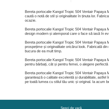
Bereta portocalie Kangol Tropic 504 Ventair Papaya Mi
caută o notă de stil și originalitate în ținuta lor. Fab
ocazie.
Bereta portocalie Kangol Tropic 504 Ventair Papaya M
design modern și atemporal care o face să iasă în evi
Bereta portocalie Kangol Tropic 504 Ventair Papaya Mi
prospețime și originalitate oricărui look. Fabricată din
bucura de ea mult timp.
Bereta portocalie Kangol Tropic 504 Ventair Papaya Mil
pentru bărbați, cât și pentru femei, o alegere perfectă
Bereta portocalie Kangol Tropic 504 Ventair Papaya Mi
garantează o calitate excelentă și durabilitate, astfel
pe toată lumea cu stilul tău unic și original. Ia acum
Șepci de vară