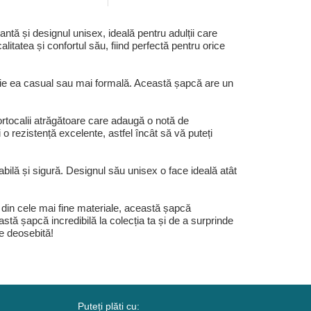
tă și designul unisex, ideală pentru adulții care
alitatea și confortul său, fiind perfectă pentru orice
 fie ea casual sau mai formală. Această șapcă are un
ortocalii atrăgătoare care adaugă o notă de
 o rezistență excelente, astfel încât să vă puteți
bilă și sigură. Designul său unisex o face ideală atât
 din cele mai fine materiale, această șapcă
stă șapcă incredibilă la colecția ta și de a surprinde
ie deosebită!
Puteți plăti cu: