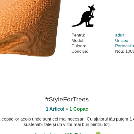
Pentru:
adult
Model:
Unisex
Culoare:
Portocali
Condiție:
Nou; 100%
#StyleForTrees
1 Articol
=
1 Copac
a copacilor acolo unde sunt cei mai necesari. Cu ajutorul tău putem 1
sustenabilitate și un viitor mai bun pentru toți.