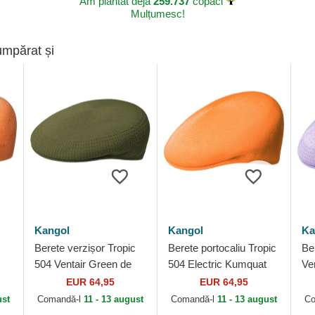
Am plantat deja
259.737
copaci
Mulțumesc!
umpărat și
Kangol
Kangol
Ka
Berete verzișor Tropic
Berete portocaliu Tropic
Be
504 Ventair Green de
504 Electric Kumquat
Ve
ol
Kangol
de Kangol
de
EUR 64,95
EUR 64,95
ust
Comandă-l
11 - 13 august
Comandă-l
11 - 13 august
Co