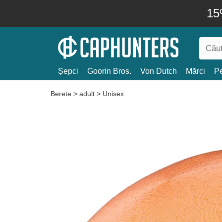
15
Șepci
Goorin Bros.
Von Dutch
Mărci
Pe
Berete
>
adult
>
Unisex