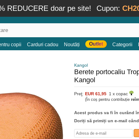
% REDUCERE doar pe site!
Cupon:
CH2
Outlet
ntru copii
Carduri cadou
Noutăți
Categorii
Kangol
Berete portocaliu Tro
Kangol
Preţ:
EUR 61,95
1 x copac
(În coș pentru contribuție
reî
Acest produs va fi în curând î
Doriți să primiți un e-mail cân