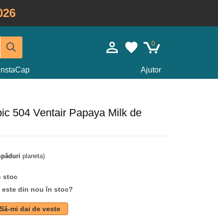
026
0
InstaCap
Ajutor
pic 504 Ventair Papaya Milk de
mpăduri
planeta)
n stoc
d este din nou în stoc?
Să-mi dai de veste