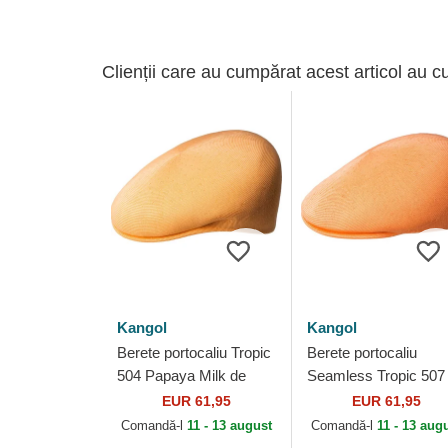
Clienții care au cumpărat acest articol au c
Kangol
Kangol
Berete portocaliu Tropic
Berete portocaliu
504 Papaya Milk de
Seamless Tropic 507
Kangol
Papaya Milk de Kang
EUR 61,95
EUR 61,95
Comandă-l
11 - 13 august
Comandă-l
11 - 13 aug