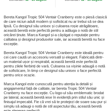
Bereta Kangol Tropic 504 Ventair Cranberry este o piesă clasică
de care niciun adult modern și sofisticat nu ar trebui să se dea
lipsă. Cu designul său unisex și culoarea roșie atrăgătoare,
această beretă este perfectă pentru a adăuga o notă de stil
oricărei ținute. Marca Kangol și-a câștigat o reputație pentru
calitatea și designul produselor sale, iar această beretă nu face
excepție.
Bereta Kangol Tropic 504 Ventair Cranberry este ideală pentru
cei care caută un accesoriu versatil și elegant. Fabricată dintr-
un material ușor și respirabil, această beretă este perfectă
pentru zilele fierbinți de vară. Culoarea sa vișinie adaugă o notă
de sofisticare, în timp ce designul său unisex o face perfectă
pentru orice ocazie.
Marca Kangol este cunoscută pentru atenția la detalii și
angajamentul față de calitate, iar bereta Tropic 504 Ventair
Cranberry nu face excepție. Cu logo-ul său emblematic brodat
pe lateral, această beretă iese în evidență prin stilul său unic și
finisajul impecabil. Fie că vrei să te protejezi de soare sau pur și
simplu să adaugi o notă de stil aspectului tău, această beretă
este alegerea perfectă.