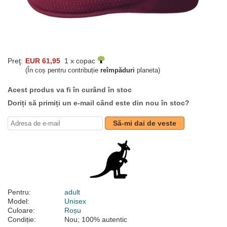
Preţ:
EUR 61,95
1 x copac
(În coș pentru contribuție
reîmpăduri
planeta)
Acest produs va fi în curând în stoc
Doriți să primiți un e-mail când este din nou în stoc?
Să-mi dai de veste
Pentru:
adult
Model:
Unisex
Culoare:
Roșu
Condiție:
Nou; 100% autentic