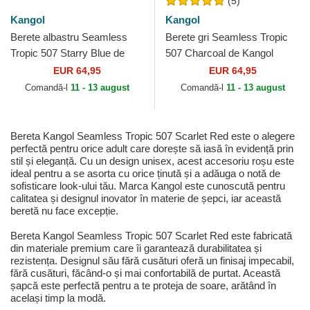
(5)
Kangol
Kangol
Berete albastru Seamless
Berete gri Seamless Tropic
Tropic 507 Starry Blue de
507 Charcoal de Kangol
Kangol
EUR 64,95
EUR 64,95
Comandă-l
11 - 13 august
Comandă-l
11 - 13 august
Bereta Kangol Seamless Tropic 507 Scarlet Red este o alegere
perfectă pentru orice adult care dorește să iasă în evidență prin
stil și eleganță. Cu un design unisex, acest accesoriu roșu este
ideal pentru a se asorta cu orice ținută și a adăuga o notă de
sofisticare look-ului tău. Marca Kangol este cunoscută pentru
calitatea și designul inovator în materie de șepci, iar această
beretă nu face excepție.
Bereta Kangol Seamless Tropic 507 Scarlet Red este fabricată
din materiale premium care îi garantează durabilitatea și
rezistența. Designul său fără cusături oferă un finisaj impecabil,
fără cusături, făcând-o și mai confortabilă de purtat. Această
șapcă este perfectă pentru a te proteja de soare, arătând în
același timp la modă.