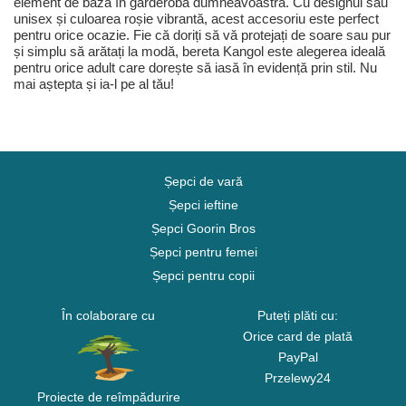
element de bază în garderoba dumneavoastră. Cu designul său
unisex și culoarea roșie vibrantă, acest accesoriu este perfect
pentru orice ocazie. Fie că doriți să vă protejați de soare sau pur
și simplu să arătați la modă, bereta Kangol este alegerea ideală
pentru orice adult care dorește să iasă în evidență prin stil. Nu
mai aștepta și ia-l pe al tău!
Șepci de vară
Șepci ieftine
Șepci Goorin Bros
Șepci pentru femei
Șepci pentru copii
În colaborare cu
Puteți plăti cu:
Orice card de plată
PayPal
Przelewy24
Proiecte de reîmpădurire