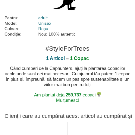
Pentru:
adult
Model:
Unisex
Culoare:
Roșu
Condiție:
Nou; 100% autentic
#StyleForTrees
1 Articol
=
1 Copac
Când cumperi de la Caphunters, ajuți la plantarea copacilor
acolo unde sunt cei mai necesari. Cu ajutorul tău putem 1 copac
în plus și, împreună, să facem un pas spre sustenabilitate și un
viitor mai bun pentru toți.
Am plantat deja
259.737
copaci
Mulțumesc!
Clienții care au cumpărat acest articol au cumpărat și