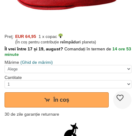
Preţ:
EUR 64,95
1 x copac
(În coș pentru contribuție
reîmpăduri
planeta)
Îl vrei între 17 și 19, august?
Comandați în termen de
14 ore 53
minute
Mărime
(Ghid de mărimi)
Cantitate
În coș
30 de zile garanție returnare