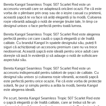
Bereta Kangol Seamless Tropic 507 Scarlet Red este un
accesoriu versatil care se adaptează oricărei ocazii. Fie că este
vorba de o plimbare prin oraș sau de o ieșire casual cu prietenii,
această șapcă te va face să arăți elegantă și la modă. Culoarea
roșie vibrantă adaugă o notă de energie ținutei tale, în timp ce
designul unisex o face perfectă pentru toată lumea.
Bereta Kangol Seamless Tropic 507 Scarlet Red este alegerea
perfectă pentru cei care caută o șapcă elegantă și de înaltă
calitate. Cu brandul Kangol în spatele designului său, puteți fi
siguri că achiziționați un accesoriu premium care nu va trece
neobservat. Această șapcă este ideală pentru orice adult care
dorește să iasă în evidență și să adauge o notă de sofisticare
aspectului său.
Bereta Kangol Seamless Tropic 507 Scarlet Red este un
accesoriu indispensabil pentru iubitorii de șepci de calitate. Cu
designul său unisex și culoarea roșie vibrantă, această șapcă
este perfectă pentru orice ocazie. Fie că este vorba de protecție
solară, fie pur și simplu pentru a arăta la modă, bereta Kangol
este alegerea ideală.
Pe scurt, bereta Kangol Seamless Tropic 507 Scarlet Red este
o șapcă elegantă și de înaltă calitate, care ar trebui să fie un