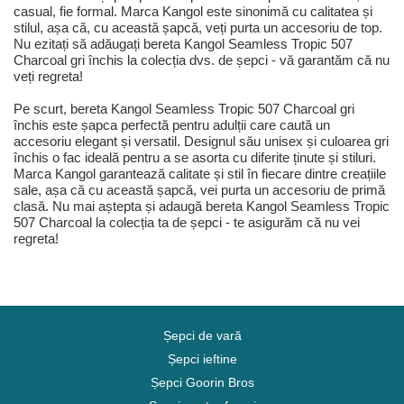
casual, fie formal. Marca Kangol este sinonimă cu calitatea și
stilul, așa că, cu această șapcă, veți purta un accesoriu de top.
Nu ezitați să adăugați bereta Kangol Seamless Tropic 507
Charcoal gri închis la colecția dvs. de șepci - vă garantăm că nu
veți regreta!
Pe scurt, bereta Kangol Seamless Tropic 507 Charcoal gri
închis este șapca perfectă pentru adulții care caută un
accesoriu elegant și versatil. Designul său unisex și culoarea gri
închis o fac ideală pentru a se asorta cu diferite ținute și stiluri.
Marca Kangol garantează calitate și stil în fiecare dintre creațiile
sale, așa că cu această șapcă, vei purta un accesoriu de primă
clasă. Nu mai aștepta și adaugă bereta Kangol Seamless Tropic
507 Charcoal la colecția ta de șepci - te asigurăm că nu vei
regreta!
Șepci de vară
Șepci ieftine
Șepci Goorin Bros