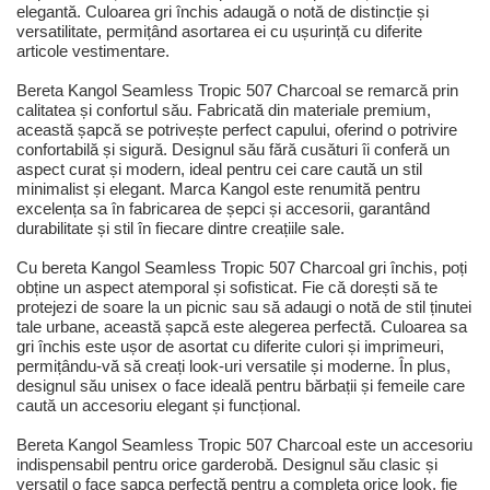
elegantă. Culoarea gri închis adaugă o notă de distincție și
versatilitate, permițând asortarea ei cu ușurință cu diferite
articole vestimentare.
Bereta Kangol Seamless Tropic 507 Charcoal se remarcă prin
calitatea și confortul său. Fabricată din materiale premium,
această șapcă se potrivește perfect capului, oferind o potrivire
confortabilă și sigură. Designul său fără cusături îi conferă un
aspect curat și modern, ideal pentru cei care caută un stil
minimalist și elegant. Marca Kangol este renumită pentru
excelența sa în fabricarea de șepci și accesorii, garantând
durabilitate și stil în fiecare dintre creațiile sale.
Cu bereta Kangol Seamless Tropic 507 Charcoal gri închis, poți
obține un aspect atemporal și sofisticat. Fie că dorești să te
protejezi de soare la un picnic sau să adaugi o notă de stil ținutei
tale urbane, această șapcă este alegerea perfectă. Culoarea sa
gri închis este ușor de asortat cu diferite culori și imprimeuri,
permițându-vă să creați look-uri versatile și moderne. În plus,
designul său unisex o face ideală pentru bărbații și femeile care
caută un accesoriu elegant și funcțional.
Bereta Kangol Seamless Tropic 507 Charcoal este un accesoriu
indispensabil pentru orice garderobă. Designul său clasic și
versatil o face șapca perfectă pentru a completa orice look, fie