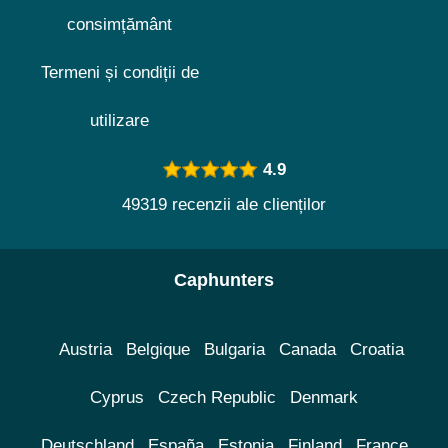
consimțământ
Termeni și condiții de
utilizare
4.9
49319 recenzii ale clienților
Caphunters
Austria
Belgique
Bulgaria
Canada
Croatia
Cyprus
Czech Republic
Denmark
Deutschland
España
Estonia
Finland
France