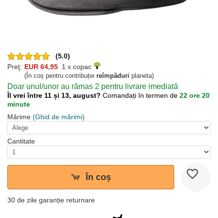
(5.0)
Preţ:
EUR 64,95
1 x copac
(În coș pentru contribuție
reîmpăduri
planeta)
Doar unul/unor au rămas 2 pentru livrare imediată
Îl vrei între 11 și 13, august?
Comandați în termen de
22 ore 20
minute
Mărime
(Ghid de mărimi)
Cantitate
În coș
30 de zile garanție returnare