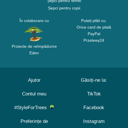
Șepci pentru femei
Șepci pentru copii
În colaborare cu
Puteți plăti cu:
Orice card de plată
PayPal
Przelewy24
Proiecte de reîmpădurire
Eden
Ajutor
Găsiți-ne la:
Contul meu
TikTok
#StyleForTrees
Facebook
Preferințe de
Instagram