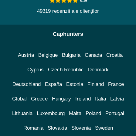
4.9
49319 recenzii ale clienților
Caphunters
Austria
Belgique
Bulgaria
Canada
Croatia
Cyprus
Czech Republic
Denmark
Deutschland
España
Estonia
Finland
France
Global
Greece
Hungary
Ireland
Italia
Latvia
Lithuania
Luxembourg
Malta
Poland
Portugal
Romania
Slovakia
Slovenia
Sweden