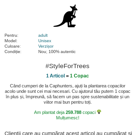
Pentru:
adult
Model:
Unisex
Culoare:
Verzișor
Condiție:
Nou; 100% autentic
#StyleForTrees
1 Articol
=
1 Copac
Când cumperi de la Caphunters, ajuți la plantarea copacilor
acolo unde sunt cei mai necesari. Cu ajutorul tău putem 1 copac
în plus și, împreună, să facem un pas spre sustenabilitate și un
viitor mai bun pentru toți.
Am plantat deja
259.788
copaci
Mulțumesc!
Clienții care au cumpărat acest articol au cumpărat și