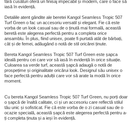
fără cusături oferă un finisaj impecabil și modern, care o face să
iasă în evidență.
Detaliile atent gândite ale beretei Kangol Seamless Tropic 507
Turf Green o fac un accesoriu versatil și elegant. Fie că este
vorba de un look casual sau de o ținută mai formală, această
beretă este alegerea perfectă pentru a completa orice
ansamblu. În plus, fiind unisex, poate fi purtată atât de bărbați,
cât și de femei, adăugând o notă de stil oricărei ținute.
Bereta Kangol Seamless Tropic 507 Turf Green este șapca
ideală pentru cei care vor să iasă în evidență în orice situație.
Culoarea sa verde turf, această șapcă adaugă o notă de
prospețime și originalitate oricărui look. Designul său unisex o
face perfectă pentru adulții care vor să arate la modă în orice
moment.
Cu bereta Kangol Seamless Tropic 507 Turf Green, nu porți doar
o șapcă de înaltă calitate, ci și un accesoriu care reflectă stilul
tău unic și sofisticat. Fie că este vorba de o zi casual sau de o
ocazie specială, această șapcă este alegerea perfectă pentru a-
ți completa ținuta și a ieși în evidență.