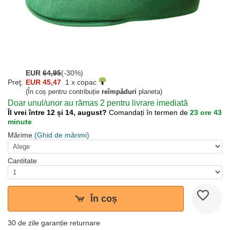
EUR
64,95
(-30%)
Preţ:
EUR 45,47
1 x copac
(În coș pentru contribuție
reîmpăduri
planeta)
Doar unul/unor au rămas 2 pentru livrare imediată
Îl vrei între 12 și 14, august?
Comandați în termen de
23 ore 43
minute
Mărime
(Ghid de mărimi)
Cantitate
În coș
30 de zile garanție returnare