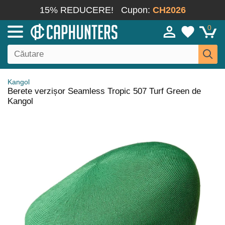
15% REDUCERE!
Cupon:
CH2026
0
Kangol
Berete verzișor Seamless Tropic 507 Turf Green de
Kangol