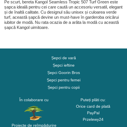
Pe scurt, bereta Kangol Seamless Tropic 507 Turf Green este
șapca ideală pentru cei care caută un accesoriu versatil, elegant
și de înaltă calitate. Cu designul său unisex și culoarea verde
turf, această șapcă devine un must-have în garderoba oricărui
iubitor de modă. Nu rata ocazia de a arăta la modă cu această
șapcă Kangol uimitoare.
Șepci de vară
Șepci ieftine
Șepci Goorin Bros
Șepci pentru femei
Șepci pentru copii
În colaborare cu
Puteți plăti cu:
Orice card de plată
PayPal
Przelewy24
Proiecte de reîmpădurire