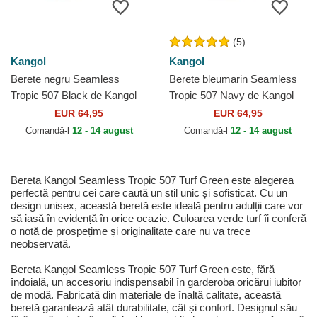
(5)
Kangol
Kangol
Berete negru Seamless
Berete bleumarin Seamless
Tropic 507 Black de Kangol
Tropic 507 Navy de Kangol
EUR 64,95
EUR 64,95
Comandă-l
12 - 14 august
Comandă-l
12 - 14 august
Bereta Kangol Seamless Tropic 507 Turf Green este alegerea
perfectă pentru cei care caută un stil unic și sofisticat. Cu un
design unisex, această beretă este ideală pentru adulții care vor
să iasă în evidență în orice ocazie. Culoarea verde turf îi conferă
o notă de prospețime și originalitate care nu va trece
neobservată.
Bereta Kangol Seamless Tropic 507 Turf Green este, fără
îndoială, un accesoriu indispensabil în garderoba oricărui iubitor
de modă. Fabricată din materiale de înaltă calitate, această
beretă garantează atât durabilitate, cât și confort. Designul său