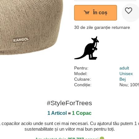
În coș
30 de zile garanție returnare
Pentru:
adult
Model:
Unisex
Culoare:
Bej
Condiție:
Nou; 100%
#StyleForTrees
1 Articol
=
1 Copac
a copacilor acolo unde sunt cei mai necesari. Cu ajutorul tău putem 1
sustenabilitate și un viitor mai bun pentru toți.