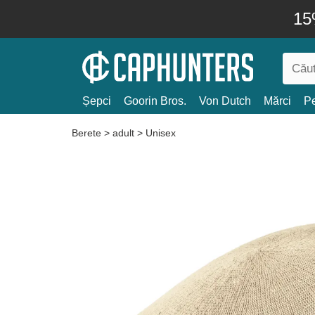
15
Șepci
Goorin Bros.
Von Dutch
Mărci
Pe
Berete
>
adult
>
Unisex