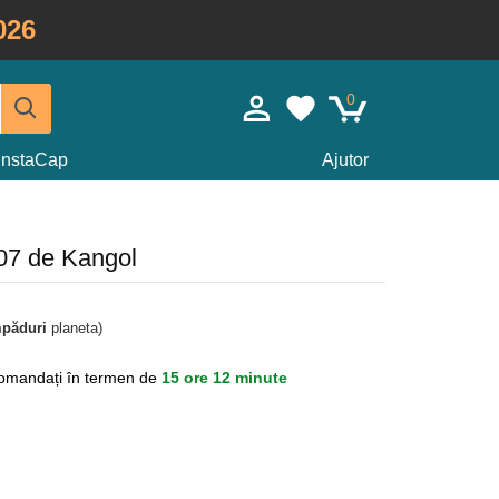
026
0
InstaCap
Ajutor
07 de Kangol
mpăduri
planeta)
omandați în termen de
15 ore 12 minute