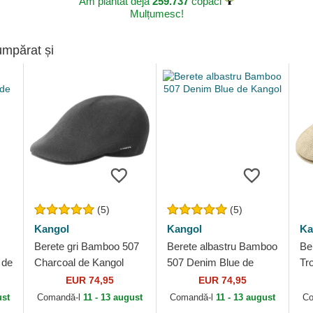
Am plantat deja
259.737
copaci
Mulțumesc!
umpărat și
(5)
(5)
Kangol
Kangol
Ka
Berete gri Bamboo 507
Berete albastru Bamboo
Be
 de
Charcoal de Kangol
507 Denim Blue de
Tr
Kangol
EUR 74,95
EUR 74,95
ust
Comandă-l
11 - 13 august
Comandă-l
11 - 13 august
Co