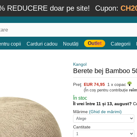
% REDUCERE doar pe site!
Cupon:
CH2
Outlet
ntru copii
Carduri cadou
Noutăți
Categorii
Kangol
Berete bej Bamboo 5
Preţ:
EUR 74,95
1 x copac
(În coș pentru contribuție
reî
În stoc
Îl vrei între 11 și 13, august?
C
Mărime
(Ghid de mărimi)
Cantitate