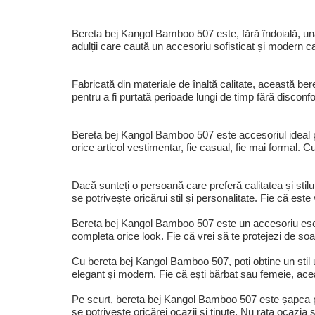
Bereta bej Kangol Bamboo 507 este, fără îndoială, una 
adulții care caută un accesoriu sofisticat și modern c
Fabricată din materiale de înaltă calitate, această be
pentru a fi purtată perioade lungi de timp fără disconfo
Bereta bej Kangol Bamboo 507 este accesoriul ideal pen
orice articol vestimentar, fie casual, fie mai formal. C
Dacă sunteți o persoană care preferă calitatea și sti
se potrivește oricărui stil și personalitate. Fie că e
Bereta bej Kangol Bamboo 507 este un accesoriu esenți
completa orice look. Fie că vrei să te protejezi de soa
Cu bereta bej Kangol Bamboo 507, poți obține un stil u
elegant și modern. Fie că ești bărbat sau femeie, acea
Pe scurt, bereta bej Kangol Bamboo 507 este șapca pe
se potrivește oricărei ocazii și ținute. Nu rata ocazia