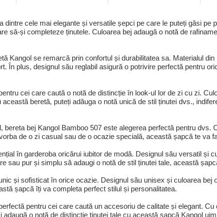
dintre cele mai elegante și versatile șepci pe care le puteți găsi pe 
are să-și completeze ținutele. Culoarea bej adaugă o notă de rafinament
retă Kangol se remarcă prin confortul și durabilitatea sa. Materialul d
rt. În plus, designul său reglabil asigură o potrivire perfectă pentru o
tru cei care caută o notă de distincție în look-ul lor de zi cu zi. Cu
u această beretă, puteți adăuga o notă unică de stil ținutei dvs., indife
lul, bereta bej Kangol Bamboo 507 este alegerea perfectă pentru dvs.
ste vorba de o zi casual sau de o ocazie specială, această șapcă te va 
al în garderoba oricărui iubitor de modă. Designul său versatil și cu
re sau pur și simplu să adaugi o notă de stil ținutei tale, această șap
nic și sofisticat în orice ocazie. Designul său unisex și culoarea bej 
stă șapcă îți va completa perfect stilul și personalitatea.
rfectă pentru cei care caută un accesoriu de calitate și elegant. Cu
 și adaugă o notă de distincție ținutei tale cu această șapcă Kangol uim