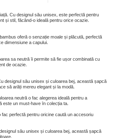
piață. Cu designul său unisex, este perfectă pentru
 și stil, făcând-o ideală pentru orice ocazie.
in bambus oferă o senzație moale și plăcută, perfectă
rice dimensiune a capului.
loarea sa neutră îi permite să fie ușor combinată cu
rent de ocazie.
 Cu designul său unisex și culoarea bej, această șapcă
face să arăți mereu elegant și la modă.
loarea neutră o fac alegerea ideală pentru a
că este un must-have în colecția ta.
o fac perfectă pentru oricine caută un accesoriu
 designul său unisex și culoarea bej, această șapcă
itoare.