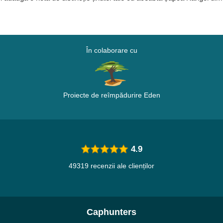
În colaborare cu
Proiecte de reîmpădurire Eden
4.9
49319 recenzii ale clienților
Caphunters