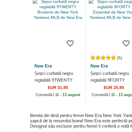
(5)
New Era
New Era
Șepci curbată negru
Șepci curbată negru
reglabilă 9TWENTY
reglabilă 9FORTY
Broderie de New York
Essential de New Yor
EUR 31,95
EUR 25,95
Yankees MLB de New
Yankees MLB de Ne
Comandă-l
11 - 13 august
Comandă-l
11 - 13 aug
Era
Era
Bereta din lână pentru femei New Era New York Yankee
șapcă de la renumitul brand New Era este perfectă pen
Designul său exclusiv pentru femei îi conferă o notă fe