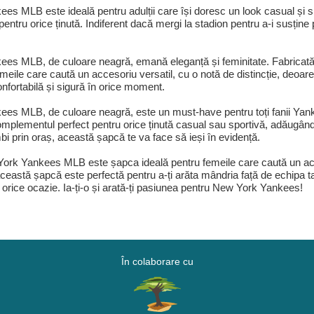
s MLB este ideală pentru adulții care își doresc un look casual și s
pentru orice ținută. Indiferent dacă mergi la stadion pentru a-i susțin
 MLB, de culoare neagră, emană eleganță și feminitate. Fabricată din
eile care caută un accesoriu versatil, cu o notă de distincție, deoarec
nfortabilă și sigură în orice moment.
es MLB, de culoare neagră, este un must-have pentru toți fanii Yan
mplementul perfect pentru orice ținută casual sau sportivă, adăugând o
bi prin oraș, această șapcă te va face să ieși în evidență.
ork Yankees MLB este șapca ideală pentru femeile care caută un acceso
ceastă șapcă este perfectă pentru a-ți arăta mândria față de echipa t
n orice ocazie. Ia-ți-o și arată-ți pasiunea pentru New York Yankees!
În colaborare cu