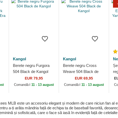
Kangol
Kangol
Ne
Berete negru Furgora
Berete negru Cross
Șe
504 Black de Kangol
Weave 504 Black de
re
k
Kangol
Es
EUR 79,95
EUR 69,95
E
w
Ya
ust
Comandă-l
11 - 13 august
Comandă-l
11 - 13 august
Co
Er
s MLB este un accesoriu elegant și modern de care niciun fan al echi
tru a-ți arăta mândria față de echipa ta de baseball favorită, deoare
minină și sofisticată, care o face să iasă în evidență față de celelalte