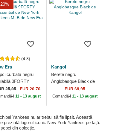
-20%
(4.8)
w Era
Kangol
pci curbată negru
Berete negru
glabilă 9FORTY
Anglobasque Black de
sential de New York
Kangol
UR
25,95
EUR 20,76
EUR 69,95
nkees MLB de New
mandă-l
11 - 13 august
Comandă-l
11 - 13 august
a
pei Yankees nu ar trebui să fie lipsit. Această
ce prezintă logo-ul iconic New York Yankees pe față.
 șepci din colecție.