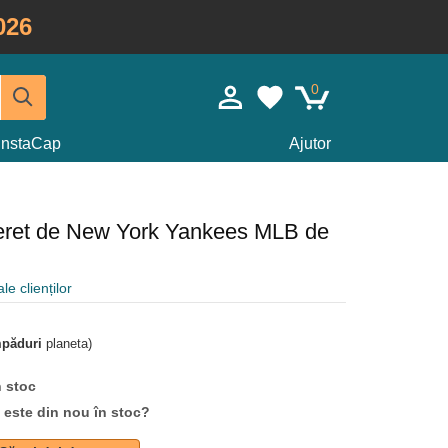
026
0
InstaCap
Ajutor
eret de New York Yankees MLB de
le clienților
mpăduri
planeta)
n stoc
d este din nou în stoc?