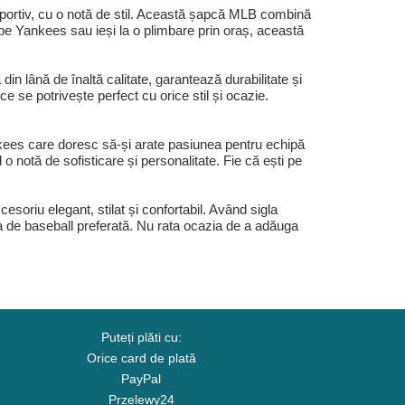
portiv, cu o notă de stil. Această șapcă MLB combină
e pe Yankees sau ieși la o plimbare prin oraș, această
 lână de înaltă calitate, garantează durabilitate și
e se potrivește perfect cu orice stil și ocazie.
kees care doresc să-și arate pasiunea pentru echipă
 notă de sofisticare și personalitate. Fie că ești pe
riu elegant, stilat și confortabil. Având sigla
a de baseball preferată. Nu rata ocazia de a adăuga
Puteți plăti cu:
Orice card de plată
PayPal
Przelewy24