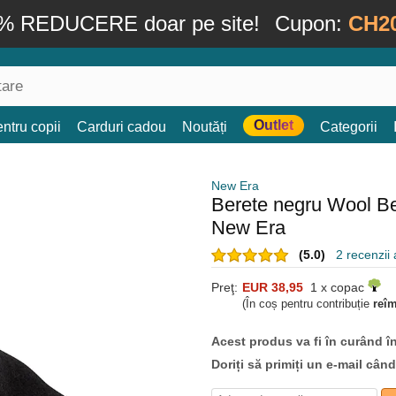
% REDUCERE doar pe site!
Cupon:
CH2
Outlet
ntru copii
Carduri cadou
Noutăți
Categorii
New Era
Berete negru Wool B
New Era
(5.0)
2 recenzii a
Preţ:
EUR 38,95
1 x copac
(În coș pentru contribuție
reî
Acest produs va fi în curând î
Doriți să primiți un e-mail cân