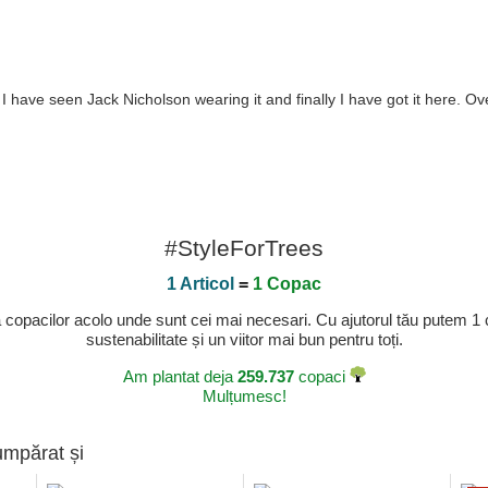
e I have seen Jack Nicholson wearing it and finally I have got it here. O
#StyleForTrees
1 Articol
=
1 Copac
a copacilor acolo unde sunt cei mai necesari. Cu ajutorul tău putem 1
sustenabilitate și un viitor mai bun pentru toți.
Am plantat deja
259.737
copaci
Mulțumesc!
umpărat și