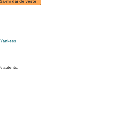
Să-mi dai de veste
 Yankees
 autentic