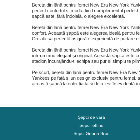
Bereta din lână pentru femei New Era New York Yankee
perfect confortul și moda, fiind complementul perfect 
șapcă este, fără îndoială, o alegere excelentă.
Bereta din lână pentru femei New Era New York Yankees
confort. Această șapcă este alegerea ideală pentru fem
Croiala sa perfectă asigură o experiență de purtare co
Bereta din lână pentru femei New Era New York Yanke
într-un mod elegant și original. Această șapcă este co
stadion încurajându-ți echipa sau pur și simplu te plim
Pe scurt, bereta din lână pentru femei New Era New Y
Yankees pe față și un design exclusiv pentru femei, a
această șapcă la colecția ta și de a ieși în evidență î
Șepci de vară
Șepci ieftine
Șepci Goorin Bros