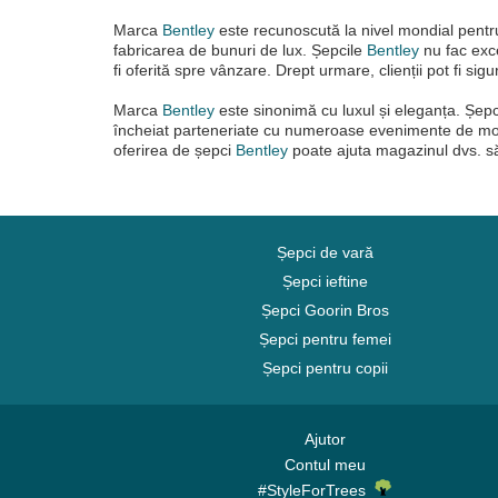
Marca
Bentley
este recunoscută la nivel mondial pentru 
fabricarea de bunuri de lux. Șepcile
Bentley
nu fac exce
fi oferită spre vânzare. Drept urmare, clienții pot fi sig
Marca
Bentley
este sinonimă cu luxul și eleganța. Șep
încheiat parteneriate cu numeroase evenimente de motor
oferirea de șepci
Bentley
poate ajuta magazinul dvs. să 
Șepci de vară
Șepci ieftine
Șepci Goorin Bros
Șepci pentru femei
Șepci pentru copii
Ajutor
Contul meu
#StyleForTrees