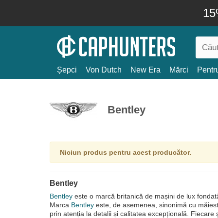
15
Șepci
Von Dutch
New Era
Mărci
Pentru
Bentley
Niciun produs pentru acest producător.
Bentley
Bentley
este o marcă britanică de mașini de lux fonda
Marca
Bentley
este, de asemenea, sinonimă cu măiestria,
prin atenția la detalii și calitatea excepțională. Fiecar