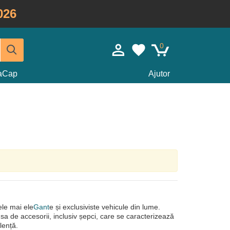
026
0
taCap
Ajutor
le mai ele
Gant
e și exclusiviste vehicule din lume.
sa de accesorii, inclusiv șepci, care se caracterizează
lență.