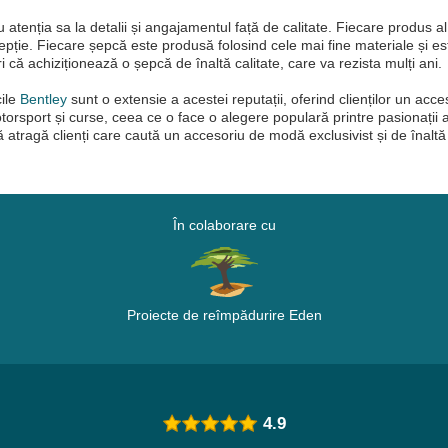
atenția sa la detalii și angajamentul față de calitate. Fiecare produs al 
pție. Fiecare șepcă este produsă folosind cele mai fine materiale și es
uri că achiziționează o șepcă de înaltă calitate, care va rezista mulți ani.
cile
Bentley
sunt o extensie a acestei reputații, oferind clienților un acces
sport și curse, ceea ce o face o alegere populară printre pasionații ac
atragă clienți care caută un accesoriu de modă exclusivist și de înaltă 
În colaborare cu
Proiecte de reîmpădurire Eden
4.9