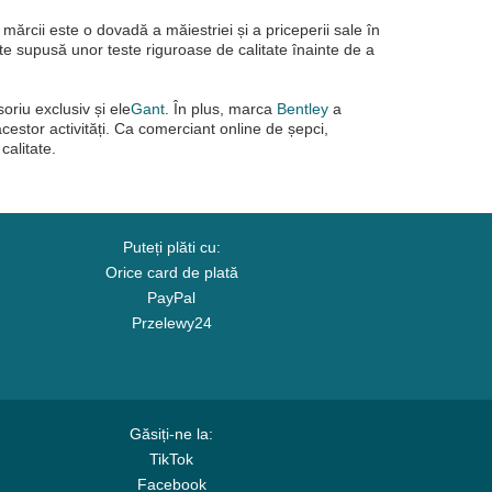
mărcii este o dovadă a măiestriei și a priceperii sale în
te supusă unor teste riguroase de calitate înainte de a
oriu exclusiv și ele
Gant
. În plus, marca
Bentley
a
estor activități. Ca comerciant online de șepci,
calitate.
Puteți plăti cu:
Orice card de plată
PayPal
Przelewy24
Găsiți-ne la:
TikTok
Facebook