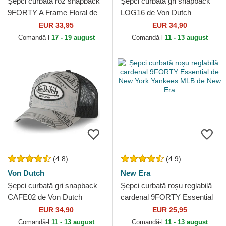
Șepci curbată roz snapback
Șepci curbată gri snapback
9FORTY A Frame Floral de
LOG16 de Von Dutch
New York Yankees MLB de
EUR 33,95
EUR 34,90
New Era
Comandă-l
17 - 19 august
Comandă-l
11 - 13 august
(4.8)
(4.9)
Von Dutch
New Era
Șepci curbată gri snapback
Șepci curbată roșu reglabilă
CAFE02 de Von Dutch
cardenal 9FORTY Essential
de New York Yankees MLB
EUR 34,90
EUR 25,95
de New Era
Comandă-l
11 - 13 august
Comandă-l
11 - 13 august