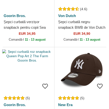
(4.6)
Goorin Bros.
Von Dutch
Șepci curbată verzișor
Șepci curbată negru
snapback pentru copii Sea
snapback BWB de Von Dutch
Monster The Farm Goorin
EUR 34,95
EUR 34,90
Bros.
Comandă-l
11 - 13 august
Comandă-l
11 - 13 august
(5)
(5)
Goorin Bros.
New Era