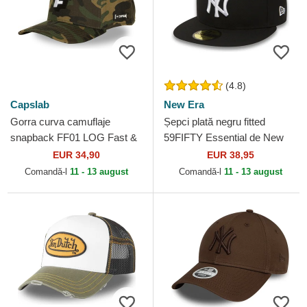
(4.8)
Capslab
New Era
Gorra curva camuflaje
Șepci plată negru fitted
snapback FF01 LOG Fast &
59FIFTY Essential de New
Furious de Capslab
York Yankees MLB de New
EUR 34,90
EUR 38,95
Era
Comandă-l
11 - 13 august
Comandă-l
11 - 13 august