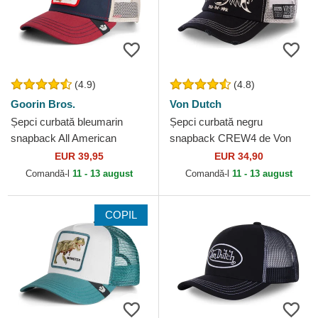
(4.9)
(4.8)
Goorin Bros.
Von Dutch
Șepci curbată bleumarin
Șepci curbată negru
snapback All American
snapback CREW4 de Von
Rooster The Farm Goorin
Dutch
EUR 39,95
EUR 34,90
Bros.
Comandă-l
11 - 13 august
Comandă-l
11 - 13 august
COPIL