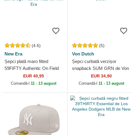
(4.6)
(5)
New Era
Von Dutch
Șepci plată maro fitted
Șepci curbată verzișor
59FIFTY Authentic On Field
snapback SUM GRN de Von
de San Diego Padres MLB
Dutch
EUR 40,95
EUR 34,90
de New Era
Comandă-l
11 - 13 august
Comandă-l
11 - 13 august