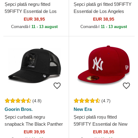
Șepci plată negru fitted
Șepci plată gri fitted 59FIFTY
59FIFTY Essential de Los
Essential de Los Angeles
Angeles Dodgers MLB de
Dodgers MLB de New Era
EUR 38,95
EUR 38,95
New Era
Comandă-l
11 - 13 august
Comandă-l
11 - 13 august
(4.8)
(4.7)
Goorin Bros.
New Era
Șepci curbată negru
Șepci plată roșu fitted
snapback The Black Panther
59FIFTY Essential de New
Core Combo The Farm
York Yankees MLB de New
EUR 39,95
EUR 38,95