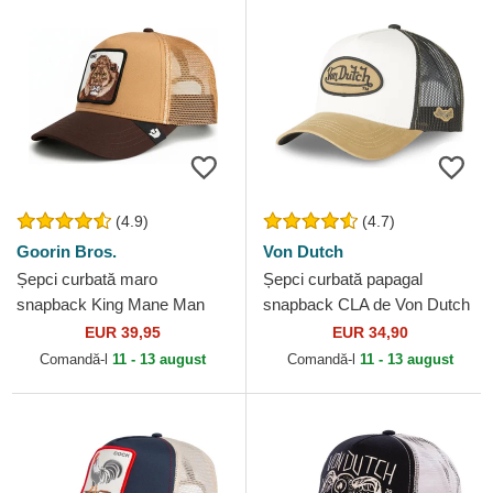
(4.9)
(4.7)
Goorin Bros.
Von Dutch
Șepci curbată maro
Șepci curbată papagal
snapback King Mane Man
snapback CLA de Von Dutch
The Farm Goorin Bros.
EUR 39,95
EUR 34,90
Comandă-l
11 - 13 august
Comandă-l
11 - 13 august