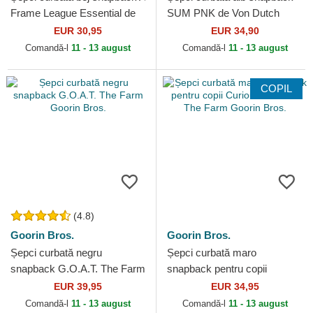
Frame League Essential de
SUM PNK de Von Dutch
New York Yankees MLB de
EUR 30,95
EUR 34,90
New Era
Comandă-l
11 - 13 august
Comandă-l
11 - 13 august
COPIL
(4.8)
Goorin Bros.
Goorin Bros.
Șepci curbată negru
Șepci curbată maro
snapback G.O.A.T. The Farm
snapback pentru copii
Goorin Bros.
Curious Cat Mini The Farm
EUR 39,95
EUR 34,95
Goorin Bros.
Comandă-l
11 - 13 august
Comandă-l
11 - 13 august