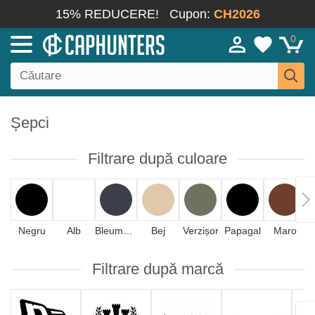
15% REDUCERE!
Cupon:
CH2026
0
Șepci
Filtrare după culoare
Negru
Alb
Bleumarin
Bej
Verzișor
Papagal
Maro
A
Filtrare după marcă