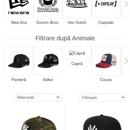
New Era
Goorin Bros.
Von Dutch
Capslab
4
Filtrare după Animale
Capră
Panteră
Vultur
Cocoș