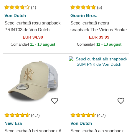
(4)
(5)
Von Dutch
Goorin Bros.
Șepci curbată roșu snapback
Șepci curbată negru
PRINT03 de Von Dutch
snapback The Vicious Snake
Core Combo The Farm
EUR 34,90
EUR 39,95
Goorin Bros.
Comandă-l
11 - 13 august
Comandă-l
11 - 13 august
(4.7)
(4.7)
New Era
Von Dutch
Șepci curbată bej snapback A
Șepci curbată alb snapback