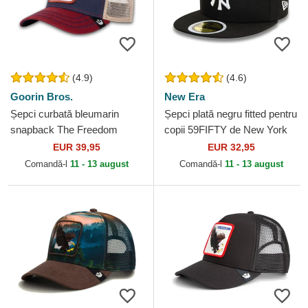
(4.9)
(4.6)
Goorin Bros.
New Era
Șepci curbată bleumarin
Șepci plată negru fitted pentru
snapback The Freedom
copii 59FIFTY de New York
Eagle The Farm Goorin Bros.
Yankees MLB de New Era
EUR 39,95
EUR 32,95
Comandă-l
11 - 13 august
Comandă-l
11 - 13 august