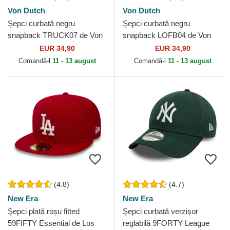
Von Dutch
Von Dutch
Șepci curbată negru
Șepci curbată negru
snapback TRUCK07 de Von
snapback LOFB04 de Von
Dutch
Dutch
EUR 34,90
EUR 34,90
Comandă-l
11 - 13 august
Comandă-l
11 - 13 august
(4.8)
(4.7)
New Era
New Era
Șepci plată roșu fitted
Șepci curbată verzișor
59FIFTY Essential de Los
reglabilă 9FORTY League