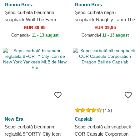
Goorin Bros.
Goorin Bros.
Șepci curbată bleumarin
Șepci curbată negru
snapback Wolf The Farm
snapback Naughty Lamb The
Goorin Bros.
Farm Goorin Bros.
EUR 39,95
EUR 39,95
Comandă-l
11 - 13 august
Comandă-l
11 - 13 august
(4.9)
New Era
Capslab
Șepci curbată bleumarin
Șepci curbată alb snapback
reglabilă 9FORTY City Icon
COR Capsule Corporation