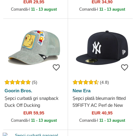
de New York Yankees MLB
Dragon Ball de Capslab
EUR 29,95
EUR 34,90
de New Era
Comandă-l
11 - 13 august
Comandă-l
11 - 13 august
(5)
(4.8)
Goorin Bros.
New Era
Șepci curbată gri snapback
Șepci plată bleumarin fitted
Duck Off Ducking
59FIFTY AC Perf de New
Autocorrect Happy Thoughts
York Yankees MLB de New
EUR 59,95
EUR 40,95
The Farm Goorin Bros.
Era
Comandă-l
11 - 13 august
Comandă-l
11 - 13 august