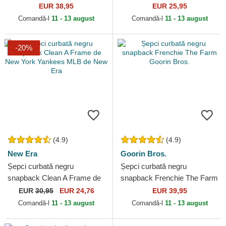
Angeles Dodgers MLB de
Essential de New York
EUR 38,95
EUR 25,95
New Era
Yankees MLB de New Era
Comandă-l
11 - 13 august
Comandă-l
11 - 13 august
-20%
(4.9)
(4.9)
New Era
Goorin Bros.
Șepci curbată negru
Șepci curbată negru
snapback Clean A Frame de
snapback Frenchie The Farm
New York Yankees MLB de
Goorin Bros.
EUR
30,95
EUR 24,76
EUR 39,95
New Era
Comandă-l
11 - 13 august
Comandă-l
11 - 13 august