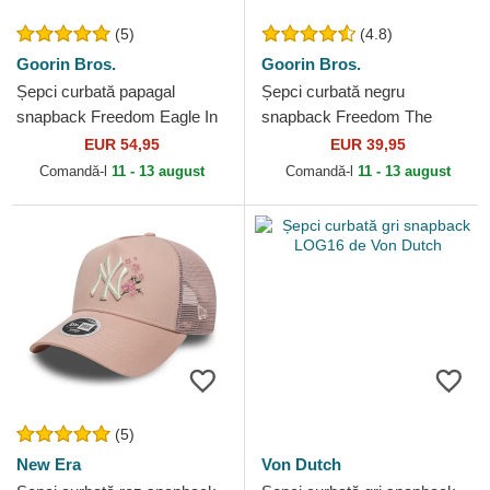
(5)
(4.8)
Goorin Bros.
Goorin Bros.
Șepci curbată papagal
Șepci curbată negru
snapback Freedom Eagle In
snapback Freedom The
The Element The Farm
Farm Goorin Bros.
EUR 54,95
EUR 39,95
Goorin Bros.
Comandă-l
11 - 13 august
Comandă-l
11 - 13 august
(5)
New Era
Von Dutch