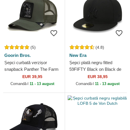
(5)
(4.8)
Goorin Bros.
New Era
Șepci curbată verzișor
Șepci plată negru fitted
snapback Panther The Farm
59FIFTY Black on Black de
Goorin Bros.
New York Yankees MLB de
EUR 39,95
EUR 38,95
New Era
Comandă-l
11 - 13 august
Comandă-l
11 - 13 august