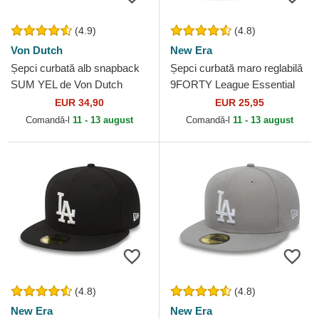
(4.9)
(4.8)
Von Dutch
New Era
Șepci curbată alb snapback
Șepci curbată maro reglabilă
SUM YEL de Von Dutch
9FORTY League Essential
de New York Yankees MLB
EUR 34,90
EUR 25,95
de New Era
Comandă-l
11 - 13 august
Comandă-l
11 - 13 august
(4.8)
(4.8)
New Era
New Era