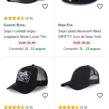
(4.9)
Goorin Bros.
New Era
Șepci curbată negru
Șepci plată bleumarin fitted
snapback Moon Lover The
59FIFTY Icon de New York
Farm Goorin Bros.
Yankees MLB de New Era
EUR 39,95
EUR 48,95
Comandă-l
11 - 13 august
Comandă-l
11 - 13 august
(4.9)
(4.9)