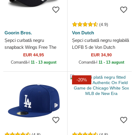
(4.9)
Goorin Bros.
Von Dutch
Șepci curbată negru
Șepci curbată negru reglabilă
snapback Wings Free The
LOFB 5 de Von Dutch
Farm Goorin Bros.
EUR 44,95
EUR 34,90
Comandă-l
11 - 13 august
Comandă-l
11 - 13 august
-20%
(4.8)
(4.8)