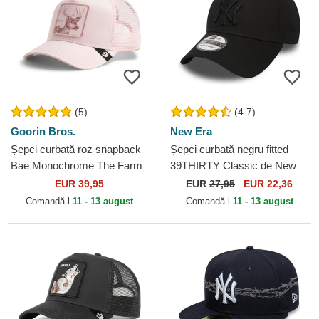
(5)
(4.7)
Goorin Bros.
New Era
Șepci curbată roz snapback
Șepci curbată negru fitted
Bae Monochrome The Farm
39THIRTY Classic de New
Goorin Bros.
York Yankees MLB de New
EUR 39,95
EUR
27,95
EUR 22,36
Era
Comandă-l
11 - 13 august
Comandă-l
11 - 13 august