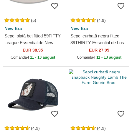
(5)
(4.9)
New Era
New Era
Șepci plată bej fitted 59FIFTY
Șepci curbată negru fitted
League Essential de New
39THIRTY Essential de Los
York Yankees MLB de New
Angeles Dodgers MLB de
EUR 38,95
EUR 27,95
Era
New Era
Comandă-l
11 - 13 august
Comandă-l
11 - 13 august
(4.9)
(4.9)