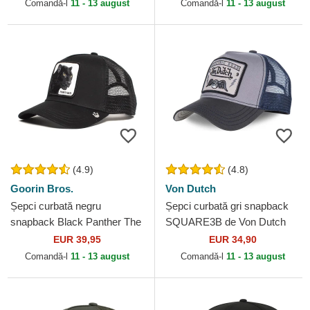
Goorin Bros.
Era
Comandă-l
11 - 13 august
Comandă-l
11 - 13 august
(4.9)
(4.8)
Goorin Bros.
Von Dutch
Șepci curbată negru
Șepci curbată gri snapback
snapback Black Panther The
SQUARE3B de Von Dutch
Farm Goorin Bros.
EUR 39,95
EUR 34,90
Comandă-l
11 - 13 august
Comandă-l
11 - 13 august