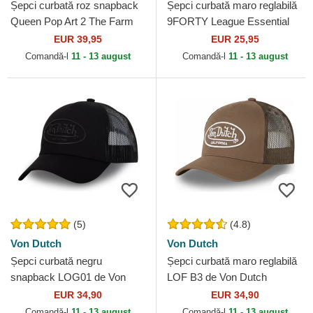
Șepci curbată roz snapback
Șepci curbată maro reglabilă
Queen Pop Art 2 The Farm
9FORTY League Essential
Goorin Bros.
de New York Yankees MLB
EUR 39,95
EUR 25,95
de New Era
Comandă-l
11 - 13 august
Comandă-l
11 - 13 august
(5)
(4.8)
Von Dutch
Von Dutch
Șepci curbată negru
Șepci curbată maro reglabilă
snapback LOG01 de Von
LOF B3 de Von Dutch
Dutch
EUR 34,90
EUR 34,90
Comandă-l
11 - 13 august
Comandă-l
11 - 13 august