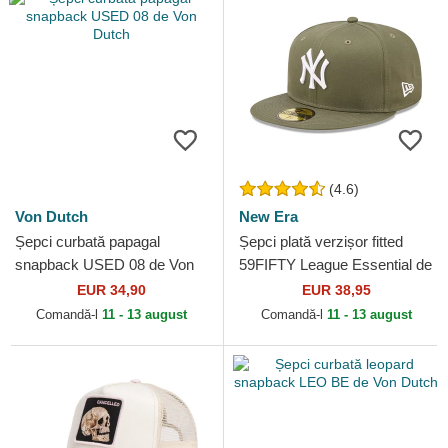
(4.6)
Von Dutch
New Era
Șepci curbată papagal
Șepci plată verzișor fitted
snapback USED 08 de Von
59FIFTY League Essential de
Dutch
New York Yankees MLB de
EUR 34,90
EUR 38,95
New Era
Comandă-l
11 - 13 august
Comandă-l
11 - 13 august