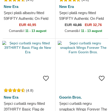
New Era
New Era
Șepci plată albastru fitted
Șepci plată negru fitted
59FIFTY Authentic On Field
59FIFTY Authentic On Field
Game de Los Angeles
Game de Chicago White Sox
EUR 40,95
EUR
40,95
EUR 32,76
Dodgers MLB de New Era
MLB de New Era
Comandă-l
11 - 13 august
Comandă-l
11 - 13 august
(4.8)
New Era
Goorin Bros.
Șepci curbată negru fitted
Șepci curbată negru
39THIRTY Basic Flag de
snapback Wings Forever The