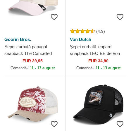
(4.9)
Goorin Bros.
Von Dutch
Șepci curbată papagal
Șepci curbată leopard
snapback The Cancelled
snapback LEO BE de Von
Skull Whisper The Farm
Dutch
EUR 39,95
EUR 34,90
Goorin Bros.
Comandă-l
11 - 13 august
Comandă-l
11 - 13 august