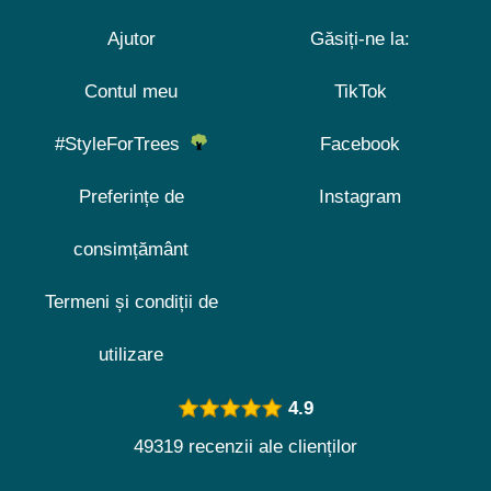
Ajutor
Găsiți-ne la:
Contul meu
TikTok
#StyleForTrees
Facebook
Preferințe de
Instagram
consimțământ
Termeni și condiții de
utilizare
4.9
49319 recenzii ale clienților