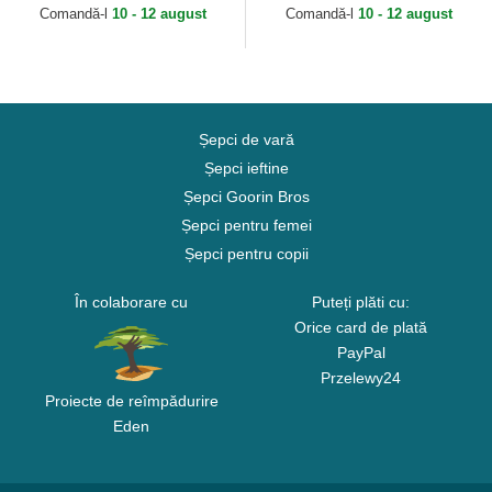
Era
New Era
Comandă-l
10 - 12 august
Comandă-l
10 - 12 august
Șepci de vară
Șepci ieftine
Șepci Goorin Bros
Șepci pentru femei
Șepci pentru copii
În colaborare cu
Puteți plăti cu:
Orice card de plată
PayPal
Przelewy24
Proiecte de reîmpădurire
Eden