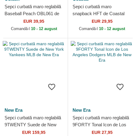
Șepci curbată maro reglabilă
Șepci curbată maro
Baseball Peach OBL061 de
snapback HFT de Coastal
Oblack
EUR 39,95
EUR 29,95
Comandă-l
10 - 12 august
Comandă-l
10 - 12 august
New Era
New Era
Șepci curbată maro reglabilă
Șepci curbată maro reglabilă
9TWENTY Suede de New
9FORTY Tonal Icon de Los
York Yankees MLB de New
Angeles Dodgers MLB de
EUR 159,95
EUR 27,95