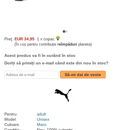
Preţ:
EUR 34,95
1 x copac
(În coș pentru contribuție
reîmpăduri
planeta)
Acest produs va fi în curând în stoc
Doriți să primiți un e-mail când este din nou în stoc?
Să-mi dai de veste
Pentru:
adult
Model:
Unisex
Culoare:
Maro
Condiție:
Nou; 100% autentic