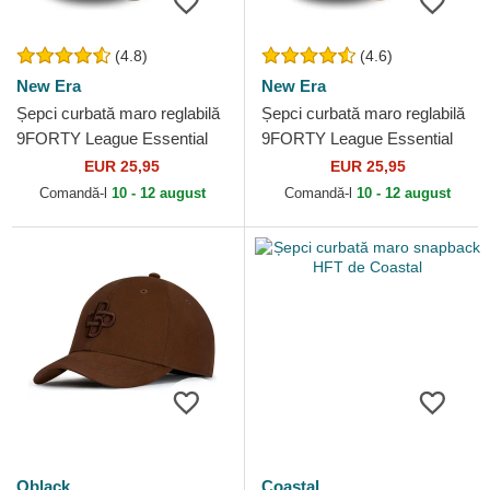
(4.8)
(4.6)
New Era
New Era
Șepci curbată maro reglabilă
Șepci curbată maro reglabilă
9FORTY League Essential
9FORTY League Essential
de New York Yankees MLB
de New York Yankees MLB
EUR 25,95
EUR 25,95
de New Era
de New Era
Comandă-l
10 - 12 august
Comandă-l
10 - 12 august
Oblack
Coastal