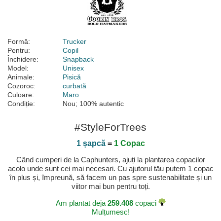
Formă:
Trucker
Pentru:
Copil
Închidere:
Snapback
Model:
Unisex
Animale:
Pisică
Cozoroc:
curbată
Culoare:
Maro
Condiție:
Nou; 100% autentic
#StyleForTrees
1 șapcă
=
1 Copac
Când cumperi de la Caphunters, ajuți la plantarea copacilor
acolo unde sunt cei mai necesari. Cu ajutorul tău putem 1 copac
în plus și, împreună, să facem un pas spre sustenabilitate și un
viitor mai bun pentru toți.
Am plantat deja
259.408
copaci
Mulțumesc!