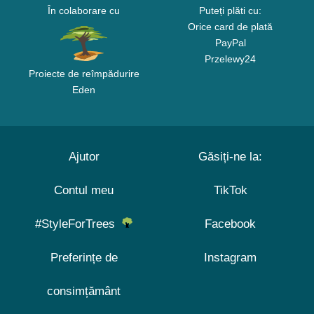
În colaborare cu
Puteți plăti cu:
Orice card de plată
PayPal
Przelewy24
Proiecte de reîmpădurire
Eden
Ajutor
Găsiți-ne la:
Contul meu
TikTok
#StyleForTrees
Facebook
Preferințe de
Instagram
consimțământ