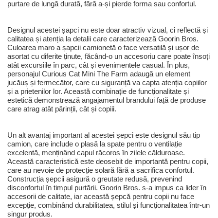
purtare de lungă durată, fără a-și pierde forma sau confortul.
Designul acestei șapci nu este doar atractiv vizual, ci reflectă și
calitatea și atenția la detalii care caracterizează Goorin Bros.
Culoarea maro a șapcii camionetă o face versatilă și ușor de
asortat cu diferite ținute, făcând-o un accesoriu care poate însoți
atât excursiile în parc, cât și evenimentele casual. În plus,
personajul Curious Cat Mini The Farm adaugă un element
jucăuș și fermecător, care cu siguranță va capta atenția copiilor
și a prietenilor lor. Această combinație de funcționalitate și
estetică demonstrează angajamentul brandului față de produse
care atrag atât părinții, cât și copiii.
Un alt avantaj important al acestei șepci este designul său tip
camion, care include o plasă la spate pentru o ventilație
excelentă, menținând capul răcoros în zilele călduroase.
Această caracteristică este deosebit de importantă pentru copii,
care au nevoie de protecție solară fără a sacrifica confortul.
Construcția șepcii asigură o greutate redusă, prevenind
disconfortul în timpul purtării. Goorin Bros. s-a impus ca lider în
accesorii de calitate, iar această șepcă pentru copii nu face
excepție, combinând durabilitatea, stilul și funcționalitatea într-un
singur produs.