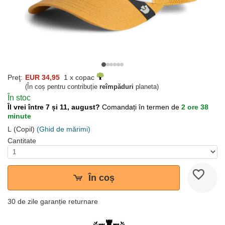
Preţ:
EUR 34,95
1 x copac
(În coș pentru contribuție
reîmpăduri
planeta)
În stoc
Îl vrei între 7 și 11, august?
Comandați în termen de
2 ore 38
minute
L (Copil)
(Ghid de mărimi)
Cantitate
În coș
30 de zile garanție returnare