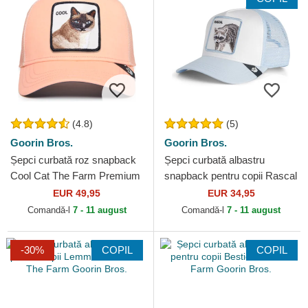
(4.8)
(5)
Goorin Bros.
Goorin Bros.
Șepci curbată roz snapback
Șepci curbată albastru
Cool Cat The Farm Premium
snapback pentru copii Rascal
The Farm Goorin Bros.
Raccoon Mini The Farm
EUR 49,95
EUR 34,95
Goorin Bros.
Comandă-l
7 - 11 august
Comandă-l
7 - 11 august
-30%
COPIL
COPIL