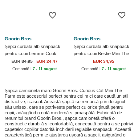
Goorin Bros.
Goorin Bros.
Șepci curbată alb snapback
Șepci curbată alb snapback
pentru copii Lemme Cook
pentru copii Bestie Mini The
Mini The Farm Goorin Bros.
Farm Goorin Bros.
EUR
34,95
EUR 24,47
EUR 34,95
Comandă-l
7 - 11 august
Comandă-l
7 - 11 august
Șapca camionetă maro Goorin Bros. Curious Cat Mini The
Farm este accesoriul perfect pentru cei mici care caută un stil
distractiv și casual. Această șapcă se remarcă prin designul
său unisex, care se potrivește perfect cu orice ținută pentru
copii, adăugând o notă modernă și proaspătă. Fabricată de
renumitul brand Goorin Bros., șapca camionetă oferă o
construcție durabilă și confortabilă, concepută pentru a se potrivi
capetelor copiilor datorită închiderii reglabile snapback. Această
caracteristică permite ajustarea ușoară a șapcii, asigurând o