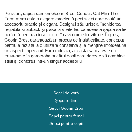
Pe scurt, șapca camion Goorin Bros. Curious Cat Mini The
Farm maro este o alegere excelentă pentru cei care caută un
accesoriu practic și elegant. Designul său unisex, închiderea
reglabilă snapback și plasa la spate fac ca această șapcă să fie
perfectă pentru a însoți copiii în aventurile lor zilnice. În plus,
Goorin Bros. garantează un produs de înaltă calitate, conceput
pentru a rezista la o utilizare constantă și a menține întotdeauna
un aspect impecabil. Fără îndoială, această șapcă este un
must-have în garderoba oricărui copil care dorește să combine
stilul și confortul într-un singur accesoriu.
Șepci de vară
Șepci ieftine
Șepci Goorin Bros
Șepci pentru femei
Șepci pentru copii