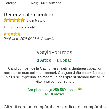
Condiție:
Nou; 100% autentic
Recenzii ale clienților
5 din 5 stele
1 recenzii ale clienților
Publicat pe 2023-04-07 de Armando
#StyleForTrees
1 Articol
=
1 Copac
Când cumperi de la Caphunters, ajuți la plantarea copacilor
acolo unde sunt cei mai necesari. Cu ajutorul tău putem 1 copac
în plus și, împreună, să facem un pas spre sustenabilitate și un
viitor mai bun pentru toți.
Am plantat deja
259.589
copaci
Mulțumesc!
Clienții care au cumpărat acest articol au cumpărat și