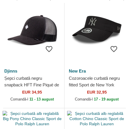
Djinns
New Era
Șepci curbată negru
Cozoroacele curbată negru
snapback HFT Fine Piqué de
fitted Sport de New York
Djinns
Yankees MLB de New Era
EUR 34,95
EUR 32,95
Comandă-l
11 - 13 august
Comandă-l
17 - 19 august