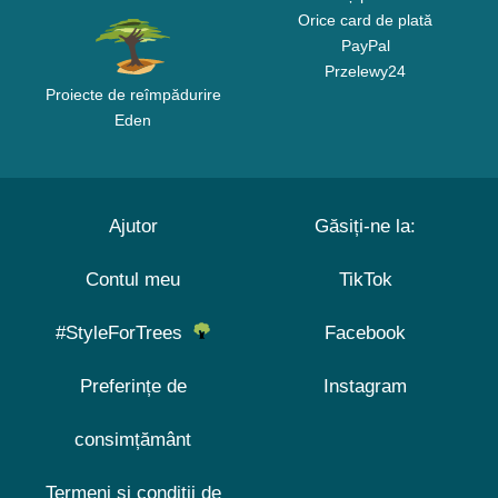
Orice card de plată
PayPal
Przelewy24
Proiecte de reîmpădurire
Eden
Ajutor
Găsiți-ne la:
Contul meu
TikTok
#StyleForTrees
Facebook
Preferințe de
Instagram
consimțământ
Termeni și condiții de