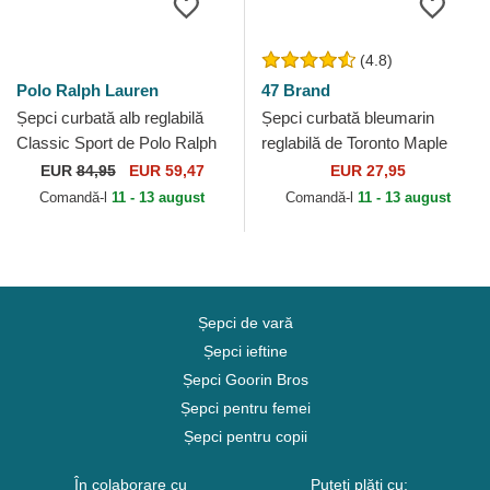
(4.8)
Polo Ralph Lauren
47 Brand
Șepci curbată alb reglabilă
Șepci curbată bleumarin
Classic Sport de Polo Ralph
reglabilă de Toronto Maple
Lauren
Leafs NHL de 47 Brand
EUR
84,95
EUR 59,47
EUR 27,95
Comandă-l
11 - 13 august
Comandă-l
11 - 13 august
Șepci de vară
Șepci ieftine
Șepci Goorin Bros
Șepci pentru femei
Șepci pentru copii
În colaborare cu
Puteți plăti cu: