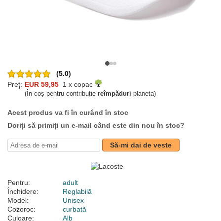
(5.0)
Preţ:
EUR 59,95
1 x copac
(În coș pentru contribuție
reîmpăduri
planeta)
Acest produs va fi în curând în stoc
Doriți să primiți un e-mail când este din nou în stoc?
Să-mi dai de veste
Pentru:
adult
Închidere:
Reglabilă
Model:
Unisex
Cozoroc:
curbată
Culoare:
Alb