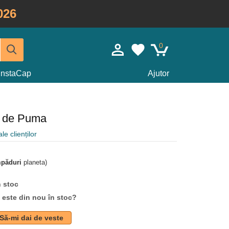
026
0
InstaCap
Ajutor
t de Puma
le clienților
mpăduri
planeta)
n stoc
d este din nou în stoc?
Să-mi dai de veste