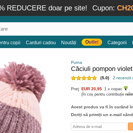
% REDUCERE doar pe site!
Cupon:
CH2
Outlet
ntru copii
Carduri cadou
Noutăți
Categorii
Puma
Căciuli pompon viole
(5.0)
2 recenzii a
Preţ:
EUR 20,95
1 x copac
(În coș pentru contribuție
reî
Acest produs va fi în curând î
Doriți să primiți un e-mail cân