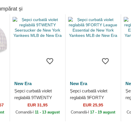
umpărat și
New Era
New Era
Ne
Șepci curbată violet
Șepci curbată violet
Șe
reglabilă 9TWENTY
reglabilă 9FORTY
re
k
Seersucker de New
League Essential de
Le
57
EUR 31,95
EUR 25,95
w
York Yankees MLB de
New York Yankees
Ne
ust
Comandă-l
11 - 13 august
Comandă-l
17 - 19 august
Co
New Era
MLB de New Era
ML