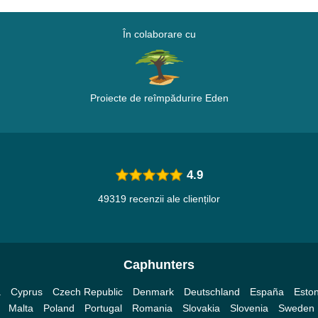
În colaborare cu
Proiecte de reîmpădurire Eden
4.9
49319 recenzii ale clienților
Caphunters
a
Cyprus
Czech Republic
Denmark
Deutschland
España
Eston
Malta
Poland
Portugal
Romania
Slovakia
Slovenia
Sweden