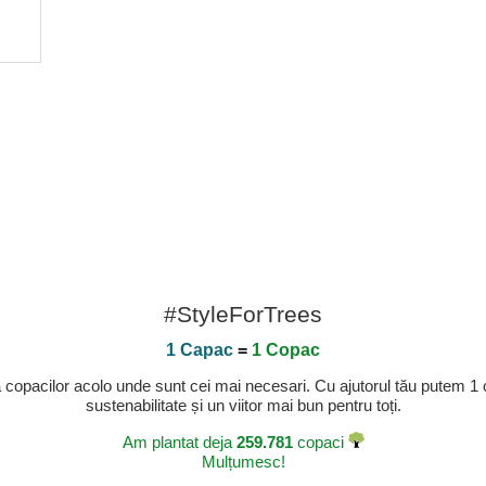
#StyleForTrees
1 Capac
=
1 Copac
a copacilor acolo unde sunt cei mai necesari. Cu ajutorul tău putem 1
sustenabilitate și un viitor mai bun pentru toți.
Am plantat deja
259.781
copaci
Mulțumesc!