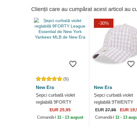
Clienții care au cumpărat acest articol au c
-30%
(5)
New Era
New Era
Șepci curbată violet
Șepci curbată violet
reglabilă 9FORTY
reglabilă 9TWENTY
League Essential de
Gingham de New Yor
EUR 25,95
EUR
27,95
EUR 19,
New York Yankees
Yankees MLB de Ne
Comandă-l
11 - 13 august
Comandă-l
11 - 13 aug
MLB de New Era
Era