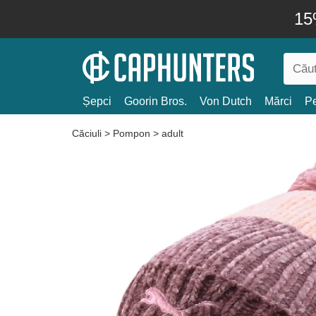
15
Șepci
Goorin Bros.
Von Dutch
Mărci
Pe
Căciuli
>
Pompon
>
adult