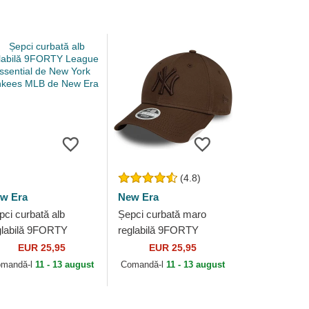
(4.8)
w Era
New Era
pci curbată alb
Șepci curbată maro
glabilă 9FORTY
reglabilă 9FORTY
ague Essential de
League Essential de
EUR 25,95
EUR 25,95
w York Yankees
New York Yankees MLB
mandă-l
11 - 13 august
Comandă-l
11 - 13 august
B de New Era
de New Era