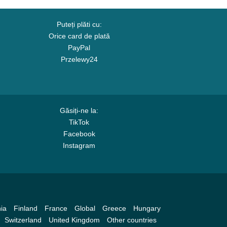
Puteți plăti cu:
Orice card de plată
PayPal
Przelewy24
Găsiți-ne la:
TikTok
Facebook
Instagram
ia
Finland
France
Global
Greece
Hungary
Switzerland
United Kingdom
Other countries