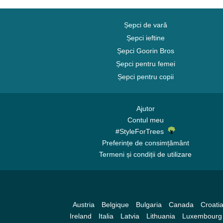
Șepci de vară
Șepci ieftine
Șepci Goorin Bros
Șepci pentru femei
Șepci pentru copii
Ajutor
Contul meu
#StyleForTrees
Preferințe de consimțământ
Termeni și condiții de utilizare
Austria
Belgique
Bulgaria
Canada
Croati
Ireland
Italia
Latvia
Lithuania
Luxembourg