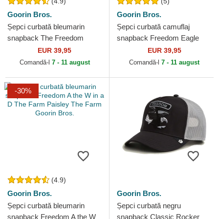
(4.9)
(5)
Goorin Bros.
Goorin Bros.
Șepci curbată bleumarin
Șepci curbată camuflaj
snapback The Freedom
snapback Freedom Eagle
Eagle The Farm Goorin Bros.
Camouflage Seasonal Real
EUR 39,95
EUR 39,95
Tree The Farm Goorin Bros.
Comandă-l
7 - 11 august
Comandă-l
7 - 11 august
-30%
(4.9)
Goorin Bros.
Goorin Bros.
Șepci curbată bleumarin
Șepci curbată negru
snapback Freedom A the W
snapback Classic Rocker