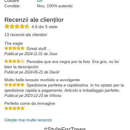
Culoare:
Gri
Condiție:
Nou; 100% autentic
Recenzii ale clienților
4.8 din 5 stele
13 recenzii ale clienților
The eagle
Great stuff…
Publicat pe 2024-11-01 de Jose
Pensaba que era negra por la foto. Era gris, no leí
bien la descripción
Publicat pe 2024-06-21 de David
Molto bello tessuto morbido e avvolgente
Spedizione perfetta e rapidissima. Io ho optato per la
spedizione rapida a pagamento. Articolo e imballaggio perfetto.
Publicat pe 2023-12-23 de Vittoria
Perfetto come da immagine
Publicat pe 2022-12-08 de Alessia
Citește mai multe recenzii
#StyleForTrees