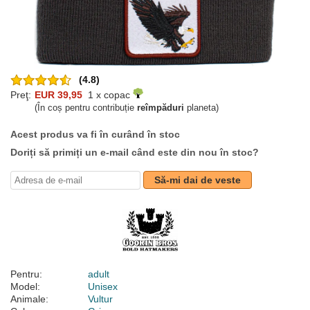
(4.8)
Preţ:
EUR 39,95
1 x copac
(În coș pentru contribuție
reîmpăduri
planeta)
Acest produs va fi în curând în stoc
Doriți să primiți un e-mail când este din nou în stoc?
Să-mi dai de veste
Pentru:
adult
Model:
Unisex
Animale:
Vultur