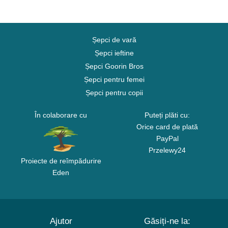
Șepci de vară
Șepci ieftine
Șepci Goorin Bros
Șepci pentru femei
Șepci pentru copii
În colaborare cu
Puteți plăti cu:
Orice card de plată
PayPal
Przelewy24
Proiecte de reîmpădurire
Eden
Ajutor
Găsiți-ne la: