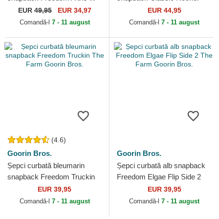
in a D The Farm Paisley The
Freedom The Farm Goorin
EUR
49,95
EUR 34,97
EUR 44,95
Farm Goorin Bros.
Bros.
Comandă-l
7 - 11 august
Comandă-l
7 - 11 august
(4.6)
Goorin Bros.
Goorin Bros.
Șepci curbată bleumarin
Șepci curbată alb snapback
snapback Freedom Truckin
Freedom Elgae Flip Side 2
The Farm Goorin Bros.
The Farm Goorin Bros.
EUR 39,95
EUR 39,95
Comandă-l
7 - 11 august
Comandă-l
7 - 11 august