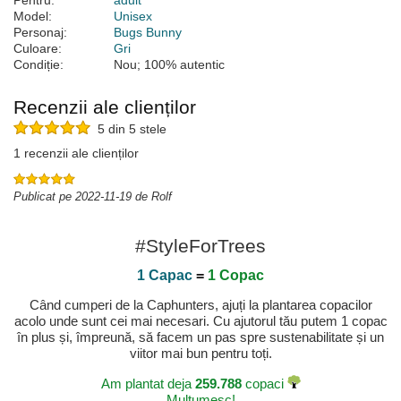
Pentru:
adult
Model:
Unisex
Personaj:
Bugs Bunny
Culoare:
Gri
Condiție:
Nou; 100% autentic
Recenzii ale clienților
5 din 5 stele
1 recenzii ale clienților
Publicat pe 2022-11-19 de Rolf
#StyleForTrees
1 Capac
=
1 Copac
Când cumperi de la Caphunters, ajuți la plantarea copacilor
acolo unde sunt cei mai necesari. Cu ajutorul tău putem 1 copac
în plus și, împreună, să facem un pas spre sustenabilitate și un
viitor mai bun pentru toți.
Am plantat deja
259.788
copaci
Mulțumesc!