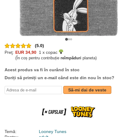
(5.0)
Preţ:
EUR 34,90
1 x copac
(În coș pentru contribuție
reîmpăduri
planeta)
Acest produs va fi în curând în stoc
Doriți să primiți un e-mail când este din nou în stoc?
Să-mi dai de veste
Temă:
Looney Tunes