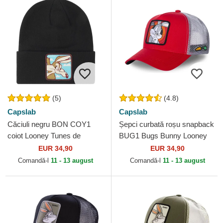
(5)
(4.8)
Capslab
Capslab
Căciuli negru BON COY1
Șepci curbată roșu snapback
coiot Looney Tunes de
BUG1 Bugs Bunny Looney
Capslab
Tunes de Capslab
EUR 34,90
EUR 34,90
Comandă-l
11 - 13 august
Comandă-l
11 - 13 august