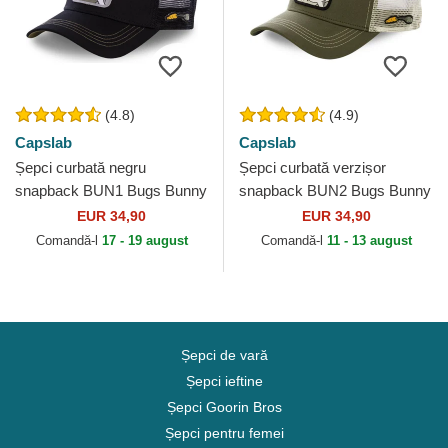
(4.8)
(4.9)
Capslab
Capslab
Șepci curbată negru
Șepci curbată verzișor
snapback BUN1 Bugs Bunny
snapback BUN2 Bugs Bunny
Looney Tunes de Capslab
Looney Tunes de Capslab
EUR 34,90
EUR 34,90
Comandă-l
17 - 19 august
Comandă-l
11 - 13 august
Șepci de vară
Șepci ieftine
Șepci Goorin Bros
Șepci pentru femei