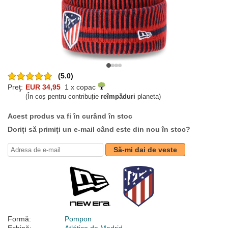
(5.0)
Preţ:
EUR 34,95
1 x copac
(În coș pentru contribuție
reîmpăduri
planeta)
Acest produs va fi în curând în stoc
Doriți să primiți un e-mail când este din nou în stoc?
Să-mi dai de veste
Formă:
Pompon