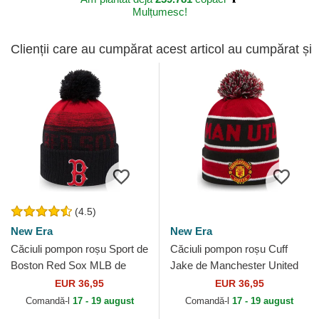
Mulțumesc!
Clienții care au cumpărat acest articol au cumpărat și
(4.5)
New Era
New Era
Căciuli pompon roșu Sport de
Căciuli pompon roșu Cuff
Boston Red Sox MLB de
Jake de Manchester United
New Era
Football Club Premier League
EUR 36,95
EUR 36,95
de New Era
Comandă-l
17 - 19 august
Comandă-l
17 - 19 august