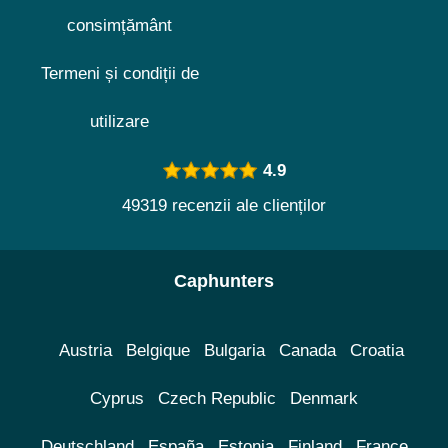
consimțământ
Termeni și condiții de
utilizare
4.9
49319 recenzii ale clienților
Caphunters
Austria
Belgique
Bulgaria
Canada
Croatia
Cyprus
Czech Republic
Denmark
Deutschland
España
Estonia
Finland
France