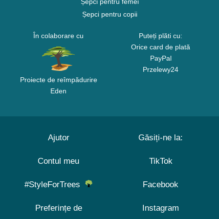
Șepci pentru femei
Șepci pentru copii
În colaborare cu
Puteți plăti cu:
Orice card de plată
PayPal
Przelewy24
Proiecte de reîmpădurire
Eden
Ajutor
Găsiți-ne la:
Contul meu
TikTok
#StyleForTrees
Facebook
Preferințe de
Instagram