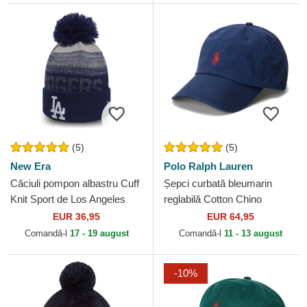
(5)
(5)
New Era
Polo Ralph Lauren
Căciuli pompon albastru Cuff
Șepci curbată bleumarin
Knit Sport de Los Angeles
reglabilă Cotton Chino
Dodgers MLB de New Era
Classic Sport de Polo Ralph
EUR 36,95
EUR 64,95
Lauren
Comandă-l
17 - 19 august
Comandă-l
11 - 13 august
-10%