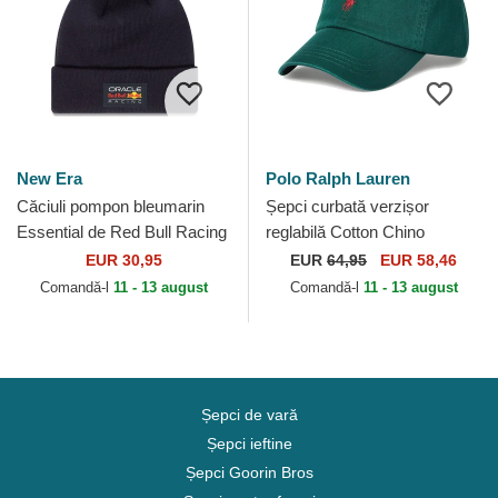
New Era
Polo Ralph Lauren
Căciuli pompon bleumarin
Șepci curbată verzișor
Essential de Red Bull Racing
reglabilă Cotton Chino
Formula 1 de New Era
Classic Sport de Polo Ralph
EUR 30,95
EUR
64,95
EUR 58,46
Lauren
Comandă-l
11 - 13 august
Comandă-l
11 - 13 august
Șepci de vară
Șepci ieftine
Șepci Goorin Bros