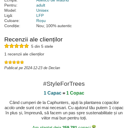
Echipă:
Atlético de Madrid
Pentru:
adult
Model:
Unisex
Ligă:
LFP
Culoare:
Roșu
Condiție:
Nou; 100% autentic
Recenzii ale clienților
5 din 5 stele
1 recenzii ale clienților
Publicat pe 2024-12-23 de Declan
#StyleForTrees
1 Capac
=
1 Copac
Când cumperi de la Caphunters, ajuți la plantarea copacilor
acolo unde sunt cei mai necesari. Cu ajutorul tău putem 1 copac
în plus și, împreună, să facem un pas spre sustenabilitate și un
viitor mai bun pentru toți.
Am plantat deja
259.781
copaci