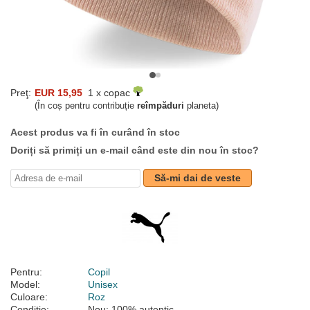
Preţ:
EUR 15,95
1 x copac
(În coș pentru contribuție
reîmpăduri
planeta)
Acest produs va fi în curând în stoc
Doriți să primiți un e-mail când este din nou în stoc?
Să-mi dai de veste
Pentru:
Copil
Model:
Unisex
Culoare:
Roz
Condiție:
Nou; 100% autentic