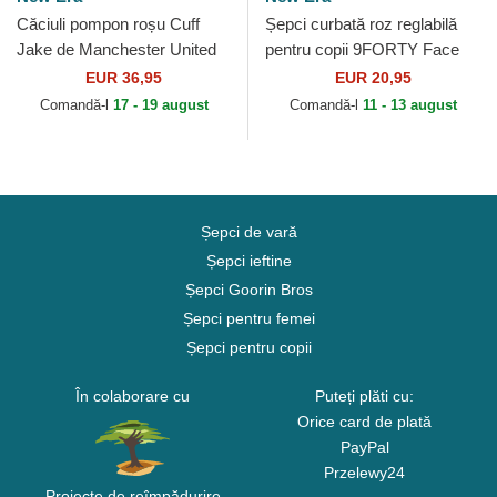
Căciuli pompon roșu Cuff
Șepci curbată roz reglabilă
Jake de Manchester United
pentru copii 9FORTY Face
Football Club Premier League
de SpongeBob și Patrick
EUR 36,95
EUR 20,95
de New Era
Stea de New Era
Comandă-l
17 - 19 august
Comandă-l
11 - 13 august
Șepci de vară
Șepci ieftine
Șepci Goorin Bros
Șepci pentru femei
Șepci pentru copii
În colaborare cu
Puteți plăti cu:
Orice card de plată
PayPal
Przelewy24
Proiecte de reîmpădurire