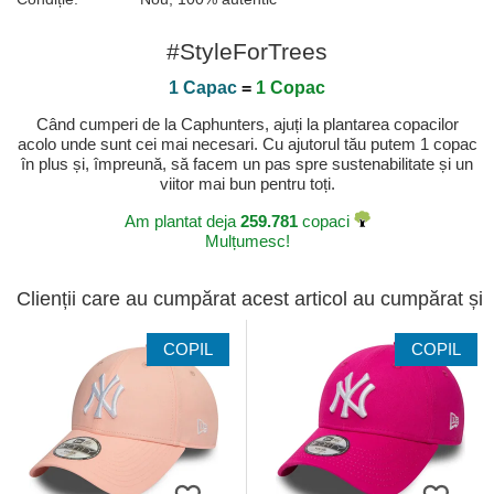
#StyleForTrees
1 Capac
=
1 Copac
Când cumperi de la Caphunters, ajuți la plantarea copacilor
acolo unde sunt cei mai necesari. Cu ajutorul tău putem 1 copac
în plus și, împreună, să facem un pas spre sustenabilitate și un
viitor mai bun pentru toți.
Am plantat deja
259.781
copaci
Mulțumesc!
Clienții care au cumpărat acest articol au cumpărat și
COPIL
COPIL