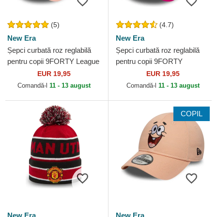
(5)
(4.7)
New Era
New Era
Șepci curbată roz reglabilă
Șepci curbată roz reglabilă
pentru copii 9FORTY League
pentru copii 9FORTY
Essential de New York
Essential de New York
EUR 19,95
EUR 19,95
Yankees MLB de New Era
Yankees MLB de New Era
Comandă-l
11 - 13 august
Comandă-l
11 - 13 august
COPIL
New Era
New Era