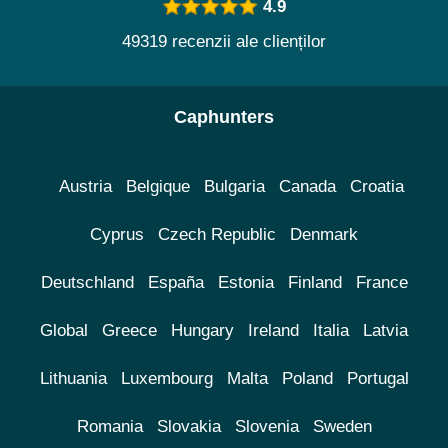
4.9
49319 recenzii ale clienților
Caphunters
Austria
Belgique
Bulgaria
Canada
Croatia
Cyprus
Czech Republic
Denmark
Deutschland
España
Estonia
Finland
France
Global
Greece
Hungary
Ireland
Italia
Latvia
Lithuania
Luxembourg
Malta
Poland
Portugal
Romania
Slovakia
Slovenia
Sweden