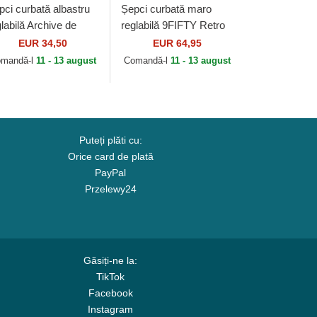
pci curbată albastru
Șepci curbată maro
labilă Archive de
reglabilă 9FIFTY Retro
rham Bulls MiLB de
Crown Relaxed Heritage
EUR 34,50
EUR 64,95
erican Needle
Fit de New Era
mandă-l
11 - 13 august
Comandă-l
11 - 13 august
Puteți plăti cu:
Orice card de plată
PayPal
Przelewy24
Găsiți-ne la:
TikTok
Facebook
Instagram