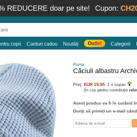
% REDUCERE doar pe site!
Cupon:
CH2
Outlet
ntru copii
Carduri cadou
Noutăți
Categorii
Puma
Căciuli albastru Arch
Preţ:
EUR 19,95
1 x copac
(În coș pentru contribuție
reî
Acest produs va fi în curând î
Doriți să primiți un e-mail cân