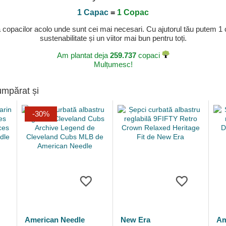
1 Capac
=
1 Copac
a copacilor acolo unde sunt cei mai necesari. Cu ajutorul tău putem 1
sustenabilitate și un viitor mai bun pentru toți.
Am plantat deja
259.737
copaci
Mulțumesc!
umpărat și
-30%
American Needle
New Era
Am