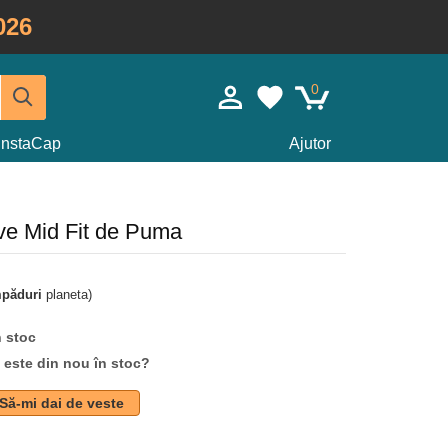
026
0
InstaCap
Ajutor
ive Mid Fit de Puma
mpăduri
planeta)
n stoc
d este din nou în stoc?
Să-mi dai de veste