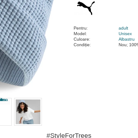
Pentru:
adult
Model:
Unisex
Culoare:
Albastru
Condiție:
Nou; 100%
#StyleForTrees