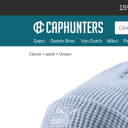
15
Șepci
Goorin Bros.
Von Dutch
Mărci
Pe
Căciuli
>
adult
>
Unisex