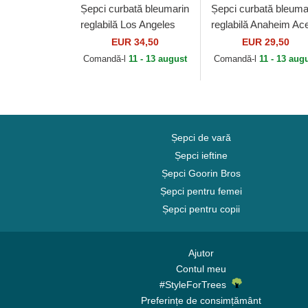
Șepci curbată bleumarin
Șepci curbată bleuma
reglabilă Los Angeles
reglabilă Anaheim Ac
Angels Archive de Los
Archive de Anaheim
EUR 34,50
EUR 29,50
Angeles Angels MLB
Aces MLB de Americ
Comandă-l
11 - 13 august
Comandă-l
11 - 13 aug
de...
Needle
Șepci de vară
Șepci ieftine
Șepci Goorin Bros
Șepci pentru femei
Șepci pentru copii
Ajutor
Contul meu
#StyleForTrees
Preferințe de consimțământ