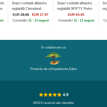
rin
Șepci curbată albastru
Șepci curbată albastru
Șe
es
reglabilă Cleveland
reglabilă 9FIFTY Retro
reg
Cubs Archive Legend
Crown Relaxed
Du
EUR
39,95
EUR 27,97
EUR 64,95
an
de Cleveland Cubs MLB
Heritage Fit de New Era
Am
ust
Comandă-l
11 - 13 august
Comandă-l
11 - 13 august
Co
de American...
În colaborare cu
Proiecte de reîmpădurire Eden
4.9
49319 recenzii ale clienților