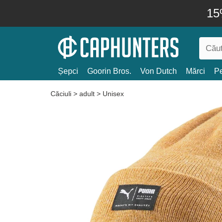
15
Șepci
Goorin Bros.
Von Dutch
Mărci
Pe
Căciuli
>
adult
>
Unisex