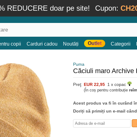
% REDUCERE doar pe site!
Cupon:
CH2
Outlet
ntru copii
Carduri cadou
Noutăți
Categorii
Puma
Căciuli maro Archive
Preţ:
EUR 22,95
1 x copac
(În coș pentru contribuție
reî
Acest produs va fi în curând î
Doriți să primiți un e-mail cân