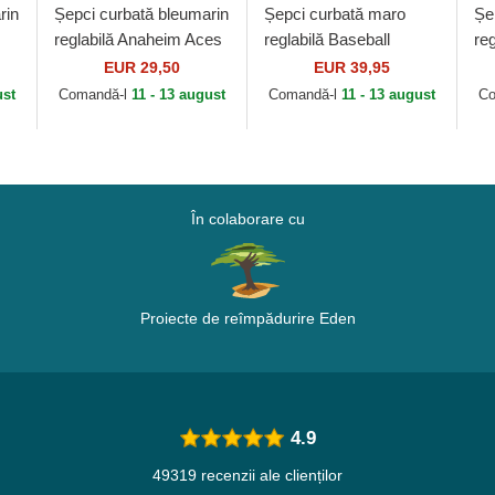
rin
Șepci curbată bleumarin
Șepci curbată maro
Șe
reglabilă Anaheim Aces
reglabilă Baseball
re
s
Archive de Anaheim
Peach OBL061 de
Le
EUR 29,50
EUR 39,95
Aces MLB de American
Oblack
Ne
ust
Comandă-l
11 - 13 august
Comandă-l
11 - 13 august
Co
Needle
ML
În colaborare cu
Proiecte de reîmpădurire Eden
4.9
49319 recenzii ale clienților