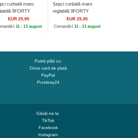
pci curbată maro
Șepci curbată maro
glabilă 9FORTY
reglabilă 9FORTY
ague Essential de
Outline de New York
EUR 25,95
EUR 25,95
w York Yankees
Yankees MLB de New
mandă-l
11 - 13 august
Comandă-l
11 - 13 august
B de New Era
Era
Puteți plăti cu:
Orice card de plată
PayPal
Przelewy24
Găsiți-ne la:
TikTok
Facebook
Instagram