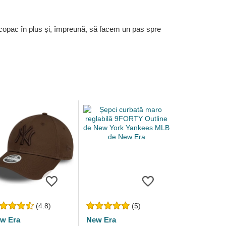
 copac în plus și, împreună, să facem un pas spre
(4.8)
(5)
w Era
New Era