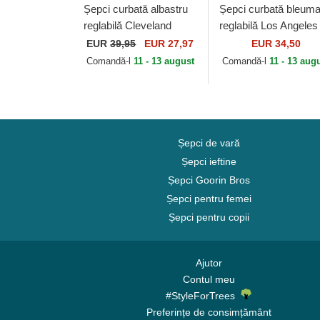
Șepci curbată albastru
Șepci curbată bleuma
reglabilă Cleveland
reglabilă Los Angeles
Cubs Archive Legend
Angels Archive de Lo
EUR
39,95
EUR 27,97
EUR 34,50
de Cleveland Cubs MLB
Angeles Angels MLB
Comandă-l
11 - 13 august
Comandă-l
11 - 13 aug
de American...
de...
Șepci de vară
Șepci ieftine
Șepci Goorin Bros
Șepci pentru femei
Șepci pentru copii
Ajutor
Contul meu
#StyleForTrees
Preferințe de consimțământ