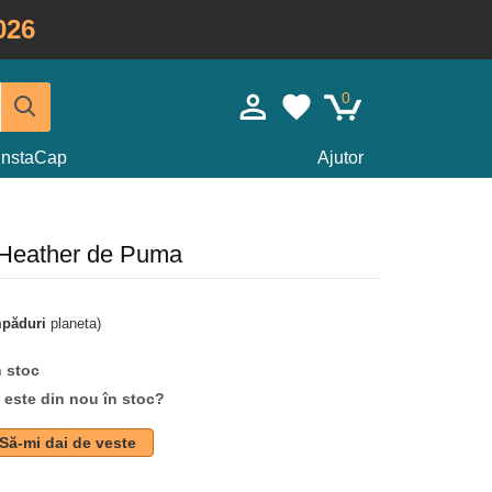
026
0
InstaCap
Ajutor
 Heather de Puma
mpăduri
planeta)
n stoc
d este din nou în stoc?
Să-mi dai de veste