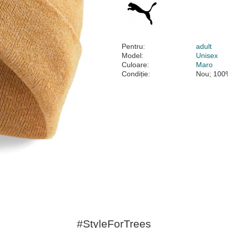
Pentru:
adult
Model:
Unisex
Culoare:
Maro
Condiție:
Nou; 100%
#StyleForTrees