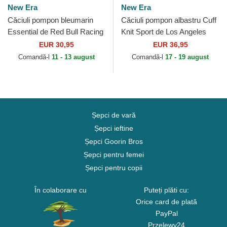
New Era
New Era
Căciuli pompon bleumarin
Căciuli pompon albastru Cuff
Essential de Red Bull Racing
Knit Sport de Los Angeles
Formula 1 de New Era
Dodgers MLB de New Era
EUR 30,95
EUR 36,95
Comandă-l
11 - 13 august
Comandă-l
17 - 19 august
Șepci de vară
Șepci ieftine
Șepci Goorin Bros
Șepci pentru femei
Șepci pentru copii
În colaborare cu
Puteți plăti cu:
Orice card de plată
PayPal
Przelewy24