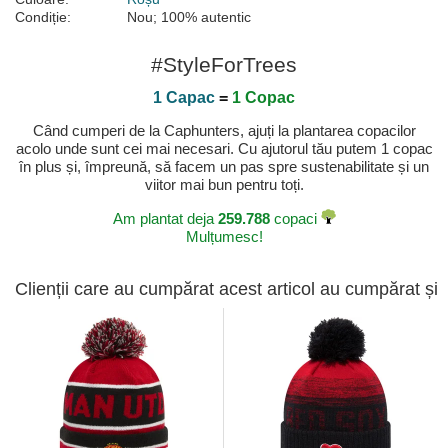
Condiție:
Nou; 100% autentic
#StyleForTrees
1 Capac
=
1 Copac
Când cumperi de la Caphunters, ajuți la plantarea copacilor
acolo unde sunt cei mai necesari. Cu ajutorul tău putem 1 copac
în plus și, împreună, să facem un pas spre sustenabilitate și un
viitor mai bun pentru toți.
Am plantat deja
259.788
copaci
Mulțumesc!
Clienții care au cumpărat acest articol au cumpărat și