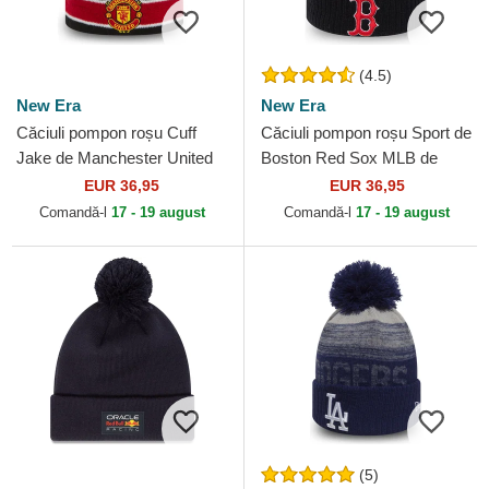
(4.5)
New Era
New Era
Căciuli pompon roșu Cuff
Căciuli pompon roșu Sport de
Jake de Manchester United
Boston Red Sox MLB de
Football Club Premier League
New Era
EUR 36,95
EUR 36,95
de New Era
Comandă-l
17 - 19 august
Comandă-l
17 - 19 august
(5)