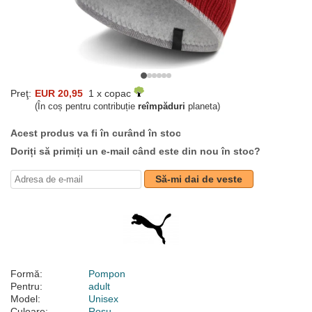
Preţ:
EUR 20,95
1 x copac
(În coș pentru contribuție
reîmpăduri
planeta)
Acest produs va fi în curând în stoc
Doriți să primiți un e-mail când este din nou în stoc?
Să-mi dai de veste
Formă:
Pompon
Pentru:
adult
Model:
Unisex
Culoare:
Roșu