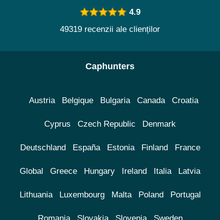
4.9
49319 recenzii ale clienților
Caphunters
Austria
Belgique
Bulgaria
Canada
Croatia
Cyprus
Czech Republic
Denmark
Deutschland
España
Estonia
Finland
France
Global
Greece
Hungary
Ireland
Italia
Latvia
Lithuania
Luxembourg
Malta
Poland
Portugal
Romania
Slovakia
Slovenia
Sweden