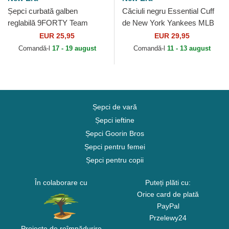
Șepci curbată galben
Căciuli negru Essential Cuff
reglabilă 9FORTY Team
de New York Yankees MLB
Outline de Los Angeles
de New Era
EUR 25,95
EUR 29,95
Dodgers MLB de New Era
Comandă-l
17 - 19 august
Comandă-l
11 - 13 august
Șepci de vară
Șepci ieftine
Șepci Goorin Bros
Șepci pentru femei
Șepci pentru copii
În colaborare cu
Puteți plăti cu:
Orice card de plată
PayPal
Przelewy24
Proiecte de reîmpădurire