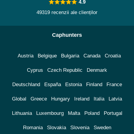
4.9
49319 recenzii ale clienților
Caphunters
Austria
Belgique
Bulgaria
Canada
Croatia
Cyprus
Czech Republic
Denmark
Deutschland
España
Estonia
Finland
France
Global
Greece
Hungary
Ireland
Italia
Latvia
Lithuania
Luxembourg
Malta
Poland
Portugal
Romania
Slovakia
Slovenia
Sweden