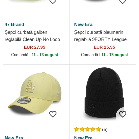
47 Brand
New Era
Șepci curbată galben
Șepci curbată bleumarin
reglabilă Clean Up No Loop
reglabilă 9FORTY League
Label de New York Yankees
Essential de New York
EUR 27,95
EUR 25,95
MLB de 47 Brand
Yankees MLB de New Era
Comandă-l
11 - 13 august
Comandă-l
11 - 13 august
(5)
New Era
New Era