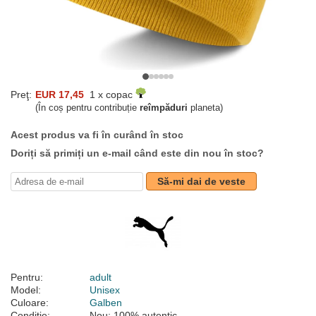
Preţ:
EUR 17,45
1 x copac
(În coș pentru contribuție
reîmpăduri
planeta)
Acest produs va fi în curând în stoc
Doriți să primiți un e-mail când este din nou în stoc?
Să-mi dai de veste
Pentru:
adult
Model:
Unisex
Culoare:
Galben
Condiție:
Nou; 100% autentic