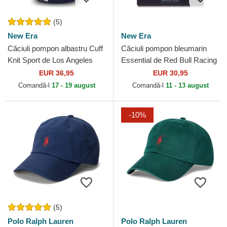
(5)
New Era
New Era
Căciuli pompon albastru Cuff
Căciuli pompon bleumarin
Knit Sport de Los Angeles
Essential de Red Bull Racing
Dodgers MLB de New Era
Formula 1 de New Era
EUR 36,95
EUR 30,95
Comandă-l
17 - 19 august
Comandă-l
11 - 13 august
-10%
(5)
Polo Ralph Lauren
Polo Ralph Lauren