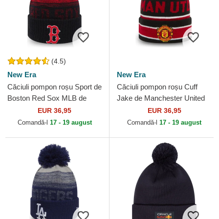
(4.5)
New Era
New Era
Căciuli pompon roșu Sport de
Căciuli pompon roșu Cuff
Boston Red Sox MLB de
Jake de Manchester United
New Era
Football Club Premier League
EUR 36,95
EUR 36,95
de New Era
Comandă-l
17 - 19 august
Comandă-l
17 - 19 august