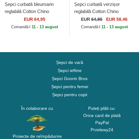
Șepci curbată bleumarin
Șepci curbată verzișor
reglabilă Cotton Chino
reglabilă Cotton Chino
Classic Sport de Polo Ralph
Classic Sport de Polo Ralph
EUR 64,95
EUR
64,95
EUR 58,46
Lauren
Lauren
Comandă-l
11 - 13 august
Comandă-l
11 - 13 august
Șepci de vară
Șepci ieftine
Șepci Goorin Bros
Șepci pentru femei
Șepci pentru copii
În colaborare cu
Puteți plăti cu:
Orice card de plată
PayPal
Przelewy24
Proiecte de reîmpădurire