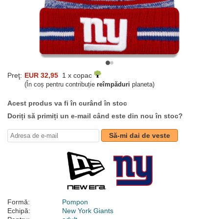
Preţ:
EUR 32,95
1 x copac
(În coș pentru contribuție
reîmpăduri
planeta)
Acest produs va fi în curând în stoc
Doriți să primiți un e-mail când este din nou în stoc?
Să-mi dai de veste
Formă:
Pompon
Echipă:
New York Giants