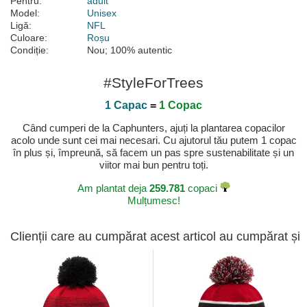
Pentru:
adult
Model:
Unisex
Ligă:
NFL
Culoare:
Roșu
Condiție:
Nou; 100% autentic
#StyleForTrees
1 Capac
=
1 Copac
Când cumperi de la Caphunters, ajuți la plantarea copacilor
acolo unde sunt cei mai necesari. Cu ajutorul tău putem 1 copac
în plus și, împreună, să facem un pas spre sustenabilitate și un
viitor mai bun pentru toți.
Am plantat deja
259.781
copaci
Mulțumesc!
Clienții care au cumpărat acest articol au cumpărat și