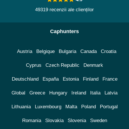
49319 recenzii ale clienților
Caphunters
Austria
Belgique
Bulgaria
Canada
Croatia
Cyprus
Czech Republic
Denmark
Deutschland
España
Estonia
Finland
France
Global
Greece
Hungary
Ireland
Italia
Latvia
Lithuania
Luxembourg
Malta
Poland
Portugal
Romania
Slovakia
Slovenia
Sweden