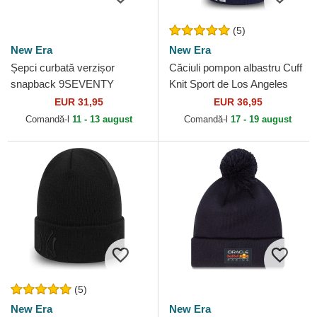
(5)
New Era
New Era
Șepci curbată verzișor
Căciuli pompon albastru Cuff
snapback 9SEVENTY
Knit Sport de Los Angeles
Stretch Snap Evergreen de
Dodgers MLB de New Era
EUR 31,95
EUR 36,95
Philadelphia Eagles NFL de
Comandă-l
11 - 13 august
Comandă-l
17 - 19 august
New...
(5)
New Era
New Era