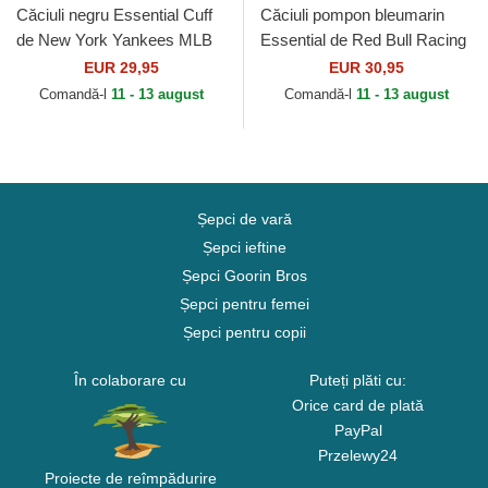
Căciuli negru Essential Cuff
Căciuli pompon bleumarin
de New York Yankees MLB
Essential de Red Bull Racing
de New Era
Formula 1 de New Era
EUR 29,95
EUR 30,95
Comandă-l
11 - 13 august
Comandă-l
11 - 13 august
Șepci de vară
Șepci ieftine
Șepci Goorin Bros
Șepci pentru femei
Șepci pentru copii
În colaborare cu
Puteți plăti cu:
Orice card de plată
PayPal
Przelewy24
Proiecte de reîmpădurire