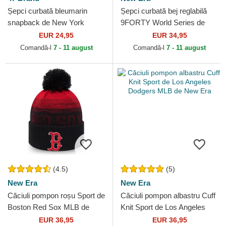
Șepci curbată bleumarin
Șepci curbată bej reglabilă
snapback de New York
9FORTY World Series de
Yankees MLB de 47 Brand
New York Yankees MLB de
EUR 24,95
EUR 34,95
New Era
Comandă-l
7 - 11 august
Comandă-l
7 - 11 august
(4.5)
(5)
New Era
New Era
Căciuli pompon roșu Sport de
Căciuli pompon albastru Cuff
Boston Red Sox MLB de
Knit Sport de Los Angeles
New Era
Dodgers MLB de New Era
EUR 36,95
EUR 36,95