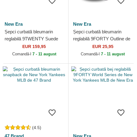
New Era
New Era
Șepci curbată bleumarin
Șepci curbată bleumarin
reglabilă 9TWENTY Suede
reglabilă 9FORTY Outline de
de New York Yankees MLB
New York Yankees MLB de
EUR 159,95
EUR 25,95
de New Era
New Era
Comandă-l
7 - 11 august
Comandă-l
7 - 11 august
(4.5)
47 Brand
New Era