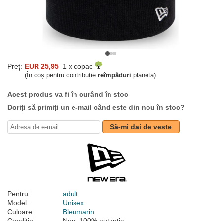
Preţ:
EUR 25,95
1 x copac
(În coș pentru contribuție
reîmpăduri
planeta)
Acest produs va fi în curând în stoc
Doriți să primiți un e-mail când este din nou în stoc?
Să-mi dai de veste
Pentru:
adult
Model:
Unisex
Culoare:
Bleumarin
Condiție:
Nou; 100% autentic