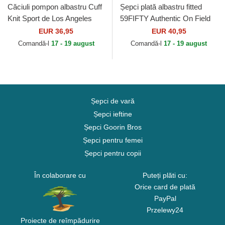
Căciuli pompon albastru Cuff
Șepci plată albastru fitted
Knit Sport de Los Angeles
59FIFTY Authentic On Field
Dodgers MLB de New Era
de Kansas City Royals MLB
EUR 36,95
EUR 40,95
de New Era
Comandă-l
17 - 19 august
Comandă-l
17 - 19 august
Șepci de vară
Șepci ieftine
Șepci Goorin Bros
Șepci pentru femei
Șepci pentru copii
În colaborare cu
Puteți plăti cu:
Orice card de plată
PayPal
Przelewy24
Proiecte de reîmpădurire