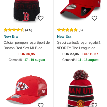
(4.5)
(5)
New Era
New Era
Căciuli pompon roșu Sport de
Șepci curbată roșu reglabilă
Boston Red Sox MLB de
9FORTY The League de
New Era
Kansas City Chiefs NFL de
EUR 36,95
EUR
27,95
EUR 19,57
New Era
Comandă-l
17 - 19 august
Comandă-l
11 - 13 august