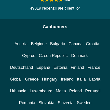
49319 recenzii ale clienților
Caphunters
Austria
Belgique
Bulgaria
Canada
Croatia
Cyprus
Czech Republic
Denmark
Deutschland
España
Estonia
Finland
France
Global
Greece
Hungary
Ireland
Italia
Latvia
Lithuania
Luxembourg
Malta
Poland
Portugal
Romania
Slovakia
Slovenia
Sweden