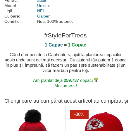
Pentru:
adult
Model:
Unisex
Ligă:
NFL
Culoare:
Galben
Condiție:
Nou; 100% autentic
#StyleForTrees
1 Capac
=
1 Copac
Când cumperi de la Caphunters, ajuți la plantarea copacilor
acolo unde sunt cei mai necesari. Cu ajutorul tău putem 1 copac
în plus și, împreună, să facem un pas spre sustenabilitate și un
viitor mai bun pentru toți.
Am plantat deja
259.737
copaci
Mulțumesc!
Clienții care au cumpărat acest articol au cumpărat și
-30%