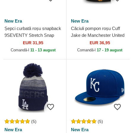
New Era
New Era
Șepci curbată roșu snapback
Căciuli pompon roșu Cuff
9SEVENTY Stretch Snap
Jake de Manchester United
Evergreen de Kansas City
Football Club Premier League
EUR 31,95
EUR 36,95
Chiefs NFL de New Era
de New Era
Comandă-l
11 - 13 august
Comandă-l
17 - 19 august
(5)
(5)
New Era
New Era