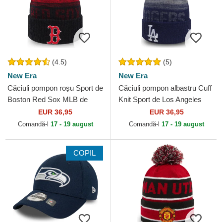
(4.5)
(5)
New Era
New Era
Căciuli pompon roșu Sport de
Căciuli pompon albastru Cuff
Boston Red Sox MLB de
Knit Sport de Los Angeles
New Era
Dodgers MLB de New Era
EUR 36,95
EUR 36,95
Comandă-l
17 - 19 august
Comandă-l
17 - 19 august
COPIL