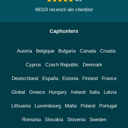
49319 recenzii ale clienților
Caphunters
Austria
Belgique
Bulgaria
Canada
Croatia
Cyprus
Czech Republic
Denmark
Deutschland
España
Estonia
Finland
France
Global
Greece
Hungary
Ireland
Italia
Latvia
Lithuania
Luxembourg
Malta
Poland
Portugal
Romania
Slovakia
Slovenia
Sweden