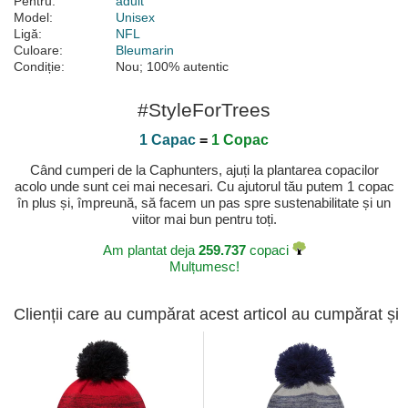
Pentru:
adult
Model:
Unisex
Ligă:
NFL
Culoare:
Bleumarin
Condiție:
Nou; 100% autentic
#StyleForTrees
1 Capac
=
1 Copac
Când cumperi de la Caphunters, ajuți la plantarea copacilor
acolo unde sunt cei mai necesari. Cu ajutorul tău putem 1 copac
în plus și, împreună, să facem un pas spre sustenabilitate și un
viitor mai bun pentru toți.
Am plantat deja
259.737
copaci
Mulțumesc!
Clienții care au cumpărat acest articol au cumpărat și