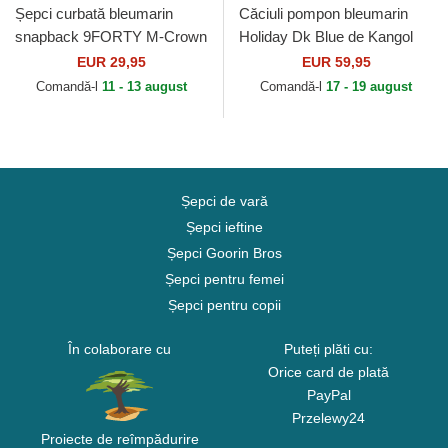
Șepci curbată bleumarin
Căciuli pompon bleumarin
snapback 9FORTY M-Crown
Holiday Dk Blue de Kangol
Team de Seattle Seahawks
EUR 29,95
EUR 59,95
NFL de New Era
Comandă-l
11 - 13 august
Comandă-l
17 - 19 august
Șepci de vară
Șepci ieftine
Șepci Goorin Bros
Șepci pentru femei
Șepci pentru copii
În colaborare cu
Puteți plăti cu:
Orice card de plată
PayPal
Przelewy24
Proiecte de reîmpădurire