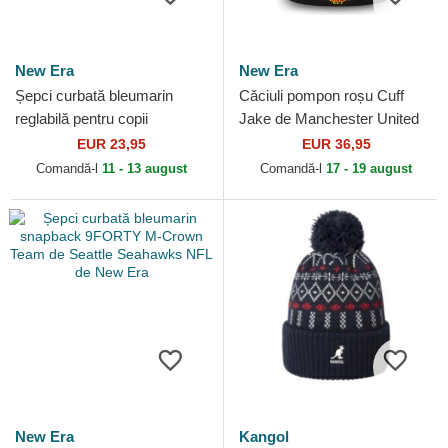
New Era
New Era
Șepci curbată bleumarin
Căciuli pompon roșu Cuff
reglabilă pentru copii
Jake de Manchester United
9FORTY The League de
Football Club Premier League
EUR 23,95
EUR 36,95
Seattle Seahawks NFL de
de New Era
Comandă-l
11 - 13 august
Comandă-l
17 - 19 august
New Era
New Era
Kangol