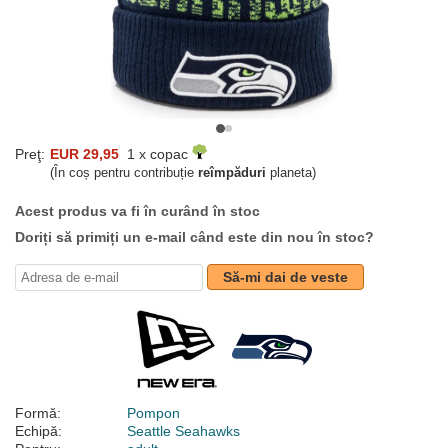
Preţ:
EUR 29,95
1 x copac
(În coș pentru contribuție
reîmpăduri
planeta)
Acest produs va fi în curând în stoc
Doriți să primiți un e-mail când este din nou în stoc?
Să-mi dai de veste
Formă:
Pompon
Echipă:
Seattle Seahawks