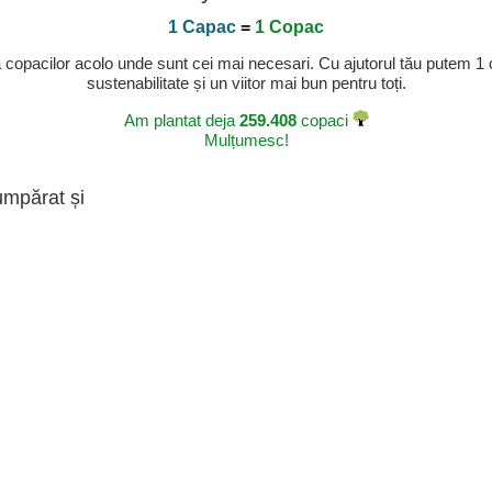
1 Capac
=
1 Copac
a copacilor acolo unde sunt cei mai necesari. Cu ajutorul tău putem 1
sustenabilitate și un viitor mai bun pentru toți.
Am plantat deja
259.408
copaci
Mulțumesc!
umpărat și