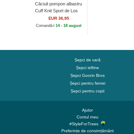
Căciuli pompon albastru
Cuff Knit Sport de Los
Angeles Dodgers MLB
EUR 36,95
de New Era
Comandă-l
14 - 18 august
Șepci de vară
Șepci ieftine
Șepci Goorin Bros
Șepci pentru femei
Șepci pentru copii
Ajutor
Contul meu
#StyleForTrees
Preferințe de consimțământ