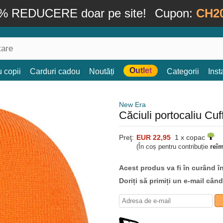
% REDUCERE doar pe site!
Cupon:
CH2
Outlet
 copii
Carduri cadou
Noutăți
Categorii
Ins
New Era
Căciuli portocaliu Cu
Preţ:
EUR 22,95
1 x copac
(În coș pentru contribuție
reî
Acest produs va fi în curând î
Doriți să primiți un e-mail cân