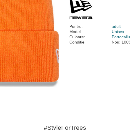
Pentru:
adult
Model:
Unisex
Culoare:
Portocali
Condiție:
Nou; 100%
#StyleForTrees