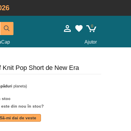
026
0
taCap
Ajutor
ff Knit Pop Short de New Era
mpăduri
planeta)
n stoc
d este din nou în stoc?
Să-mi dai de veste