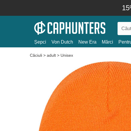
15
Șepci
Von Dutch
New Era
Mărci
Pentru
Căciuli
>
adult
>
Unisex