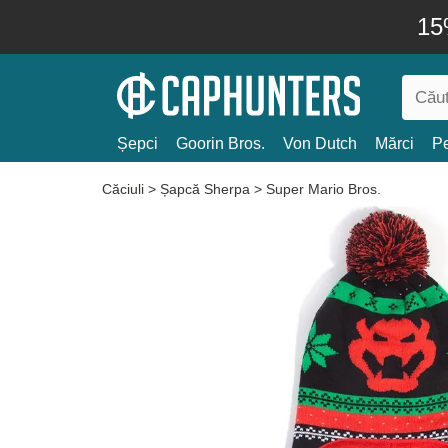
15
Șepci
Goorin Bros.
Von Dutch
Mărci
Pe
Căciuli
>
Șapcă Sherpa
>
Super Mario Bros.