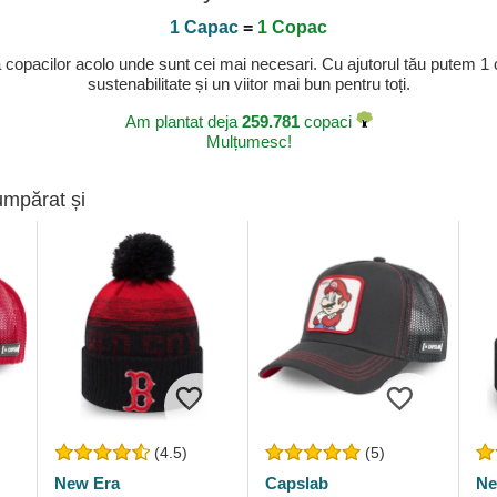
1 Capac
=
1 Copac
a copacilor acolo unde sunt cei mai necesari. Cu ajutorul tău putem 1
sustenabilitate și un viitor mai bun pentru toți.
Am plantat deja
259.781
copaci
Mulțumesc!
umpărat și
(4.5)
(5)
New Era
Capslab
Ne