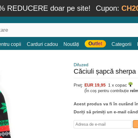
% REDUCERE doar pe site!
Cupon:
CH2
Outlet
ntru copii
Carduri cadou
Noutăți
Categorii
Difuzed
Căciuli șapcă sherpa 
Preţ:
EUR 19,95
1 x copac
(În coș pentru contribuție
reî
Acest produs va fi în curând î
Doriți să primiți un e-mail cân