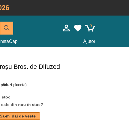
026
0
InstaCap
Ajutor
roșu Bros. de Difuzed
mpăduri
planeta)
n stoc
d este din nou în stoc?
Să-mi dai de veste