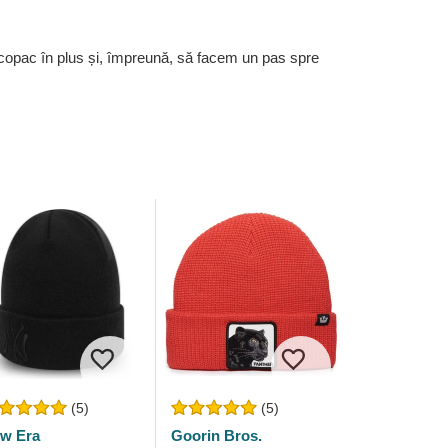
 copac în plus și, împreună, să facem un pas spre
(5)
(5)
w Era
Goorin Bros.