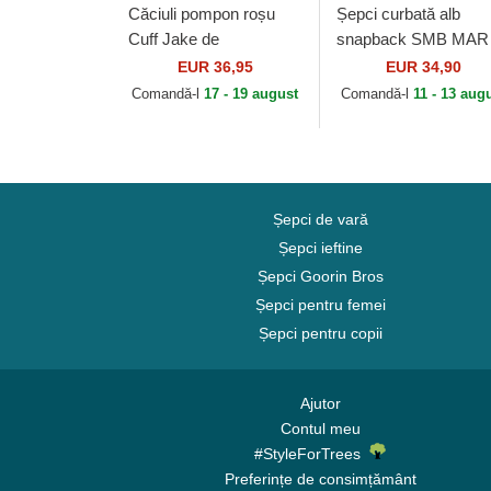
Căciuli pompon roșu
Șepci curbată alb
Cuff Jake de
snapback SMB MAR
Manchester United
Bros. Mario Super
EUR 36,95
EUR 34,90
Football Club Premier
Mario Bros. de Capsl
Comandă-l
17 - 19 august
Comandă-l
11 - 13 aug
League de New Era
Șepci de vară
Șepci ieftine
Șepci Goorin Bros
Șepci pentru femei
Șepci pentru copii
Ajutor
Contul meu
#StyleForTrees
Preferințe de consimțământ