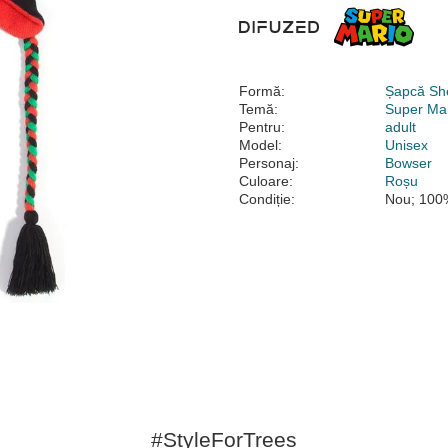
Formă:
Șapcă Sh
Temă:
Super Mar
Pentru:
adult
Model:
Unisex
Personaj:
Bowser
Culoare:
Roșu
Condiție:
Nou; 100%
#StyleForTrees