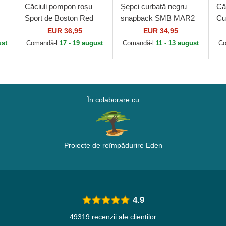
Căciuli pompon roșu
Șepci curbată negru
Că
Sport de Boston Red
snapback SMB MAR2
Cu
Sox MLB de New Era
Bros. Mario Super
Ya
EUR 36,95
EUR 34,95
ab
Mario Bros. de Capslab
Er
ust
Comandă-l
17 - 19 august
Comandă-l
11 - 13 august
Co
În colaborare cu
Proiecte de reîmpădurire Eden
4.9
49319 recenzii ale clienților