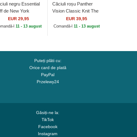
ciuli negru Essential
Căciuli roșu Panther
ff de New York
Vision Classic Knit The
nkees MLB de New
Farm Goorin Bros.
EUR 29,95
EUR 39,95
a
mandă-l
11 - 13 august
Comandă-l
11 - 13 august
Puteți plăti cu:
Orice card de plată
PayPal
Przelewy24
Găsiți-ne la:
TikTok
Facebook
Instagram