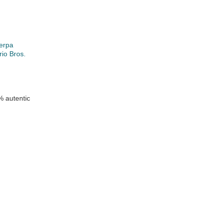
erpa
io Bros.
 autentic