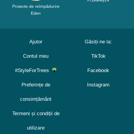
Przelewy24
Proiecte de reîmpădurire
Eden
Ajutor
Găsiți-ne la:
Contul meu
TikTok
#StyleForTrees
Facebook
Preferințe de
Instagram
consimțământ
Termeni și condiții de
utilizare