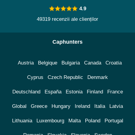
4.9
49319 recenzii ale clienților
Caphunters
Austria
Belgique
Bulgaria
Canada
Croatia
Cyprus
Czech Republic
Denmark
Deutschland
España
Estonia
Finland
France
Global
Greece
Hungary
Ireland
Italia
Latvia
Lithuania
Luxembourg
Malta
Poland
Portugal