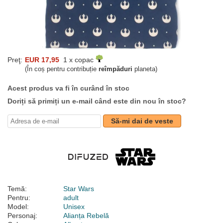
Preţ:
EUR 17,95
1 x copac
(În coș pentru contribuție
reîmpăduri
planeta)
Acest produs va fi în curând în stoc
Doriți să primiți un e-mail când este din nou în stoc?
Să-mi dai de veste
Temă:
Star Wars
Pentru:
adult
Model:
Unisex
Personaj:
Alianța Rebelă