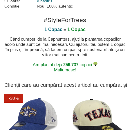
Culoare:
Albastru
Condiție:
Nou; 100% autentic
#StyleForTrees
1 Capac
=
1 Copac
Când cumperi de la Caphunters, ajuți la plantarea copacilor
acolo unde sunt cei mai necesari. Cu ajutorul tău putem 1 copac
în plus și, împreună, să facem un pas spre sustenabilitate și un
viitor mai bun pentru toți.
Am plantat deja
259.737
copaci
Mulțumesc!
Clienții care au cumpărat acest articol au cumpărat și
-30%