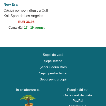
New Era
Căciuli pompon albastru Cuff
Knit Sport de Los Angeles
Dodgers MLB de New Era
EUR 36,95
Comandă-l
17 - 19 august
Șepci de vară
Șepci ieftine
Șepci Goorin Bros
Șepci pentru femei
Șepci pentru copii
În colaborare cu
Puteți plăti cu:
Orice card de plată
PayPal