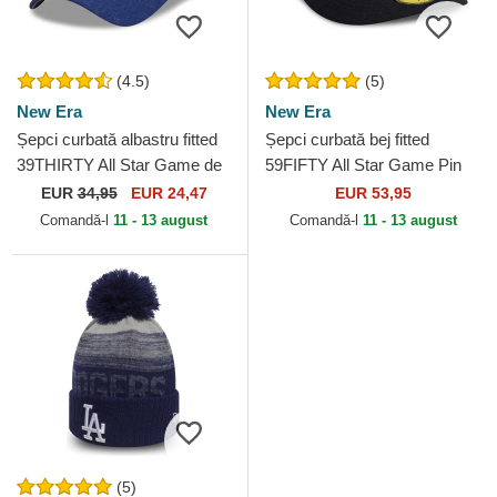
(4.5)
(5)
New Era
New Era
Șepci curbată albastru fitted
Șepci curbată bej fitted
39THIRTY All Star Game de
59FIFTY All Star Game Pin
Los Angeles Dodgers MLB
de Texas Rangers MLB de
EUR
34,95
EUR 24,47
EUR 53,95
de New Era
New Era
Comandă-l
11 - 13 august
Comandă-l
11 - 13 august
(5)