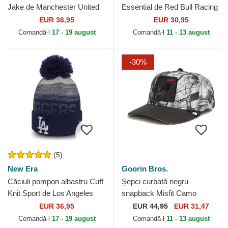
Jake de Manchester United
Essential de Red Bull Racing
Football Club Premier League
Formula 1 de New Era
EUR 36,95
EUR 30,95
de New Era
Comandă-l
17 - 19 august
Comandă-l
11 - 13 august
-30%
(5)
New Era
Goorin Bros.
Căciuli pompon albastru Cuff
Șepci curbată negru
Knit Sport de Los Angeles
snapback Misfit Camo
Dodgers MLB de New Era
Desaturated Camo The Farm
EUR 36,95
EUR
44,95
EUR 31,47
Goorin Bros.
Comandă-l
17 - 19 august
Comandă-l
11 - 13 august