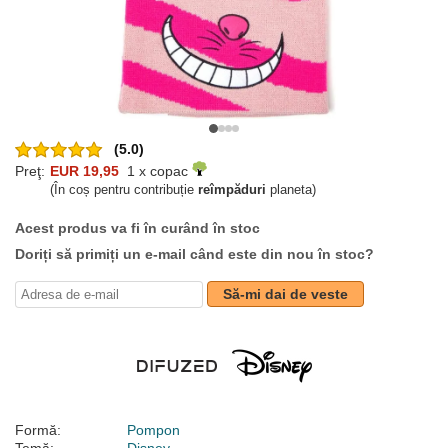
(5.0)
Preţ:
EUR 19,95
1 x copac
(În coș pentru contribuție
reîmpăduri
planeta)
Acest produs va fi în curând în stoc
Doriți să primiți un e-mail când este din nou în stoc?
Să-mi dai de veste
Formă:
Pompon