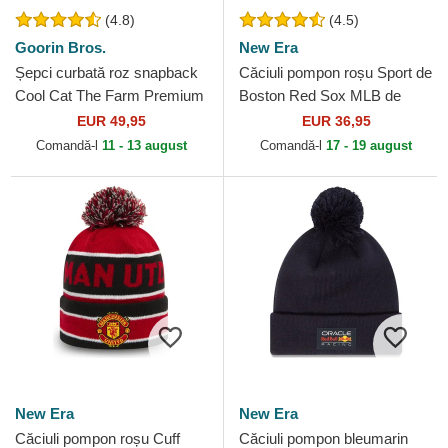
(4.8)
(4.5)
Goorin Bros.
New Era
Șepci curbată roz snapback
Căciuli pompon roșu Sport de
Cool Cat The Farm Premium
Boston Red Sox MLB de
The Farm Goorin Bros.
New Era
EUR 49,95
EUR 36,95
Comandă-l
11 - 13 august
Comandă-l
17 - 19 august
New Era
New Era
Căciuli pompon roșu Cuff
Căciuli pompon bleumarin