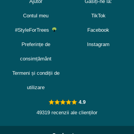
Ajutor
Găsiți-ne la:
Contul meu
TikTok
#StyleForTrees
Facebook
Preferințe de
Instagram
consimțământ
Termeni și condiții de
utilizare
4.9
49319 recenzii ale clienților