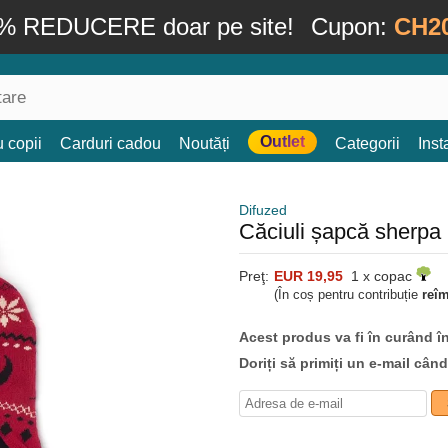
% REDUCERE doar pe site!
Cupon:
CH2
Outlet
 copii
Carduri cadou
Noutăți
Categorii
Ins
Difuzed
Căciuli șapcă sherpa
Preţ:
EUR 19,95
1 x copac
(În coș pentru contribuție
reî
Acest produs va fi în curând î
Doriți să primiți un e-mail cân