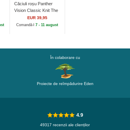
Căciuli roșu Panther
Vision Classic Knit The
a
Farm Goorin Bros.
EUR 39,95
ust
Comandă-l
7 - 11 august
În colaborare cu
Proiecte de reîmpădurire Eden
4.9
49317 recenzii ale clienților