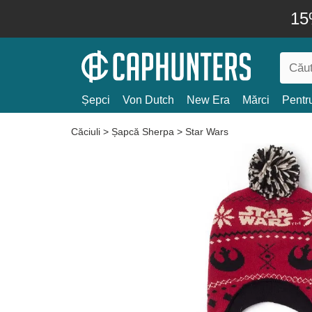
15
Șepci
Von Dutch
New Era
Mărci
Pentru
Căciuli
>
Șapcă Sherpa
>
Star Wars