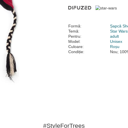
Formă:
Șapcă Sh
Temă:
Star Wars
Pentru:
adult
Model:
Unisex
Culoare:
Roșu
Condiție:
Nou; 100%
#StyleForTrees