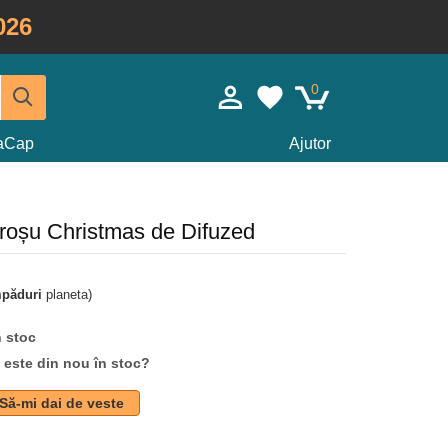
026
0
taCap
Ajutor
 roșu Christmas de Difuzed
mpăduri
planeta)
n stoc
d este din nou în stoc?
Să-mi dai de veste