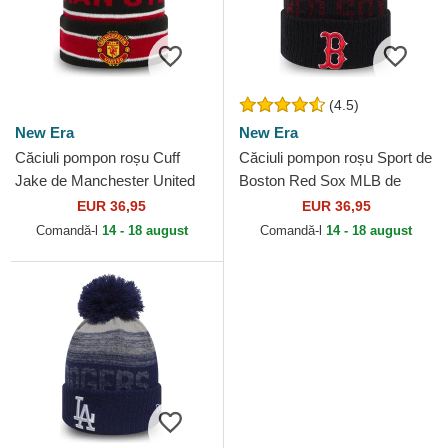
(4.5)
New Era
New Era
Căciuli pompon roșu Cuff
Căciuli pompon roșu Sport de
Jake de Manchester United
Boston Red Sox MLB de
Football Club Premier League
New Era
EUR 36,95
EUR 36,95
de New Era
Comandă-l
14 - 18 august
Comandă-l
14 - 18 august