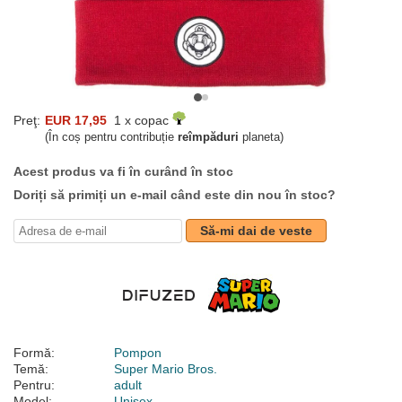
Preţ:
EUR 17,95
1 x copac
(În coș pentru contribuție
reîmpăduri
planeta)
Acest produs va fi în curând în stoc
Doriți să primiți un e-mail când este din nou în stoc?
Să-mi dai de veste
Formă:
Pompon
Temă:
Super Mario Bros.
Pentru:
adult
Model:
Unisex