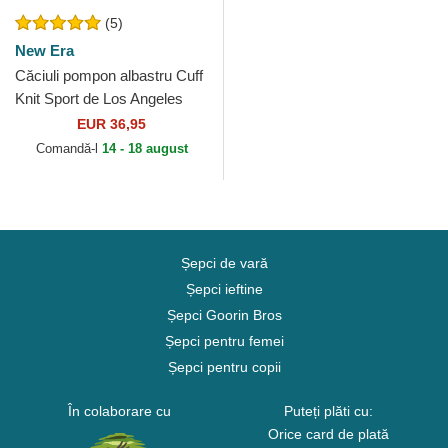
(5)
New Era
Căciuli pompon albastru Cuff
Knit Sport de Los Angeles
Dodgers MLB de New Era
EUR 36,95
Comandă-l
14 - 18 august
Șepci de vară
Șepci ieftine
Șepci Goorin Bros
Șepci pentru femei
Șepci pentru copii
În colaborare cu
Puteți plăti cu:
Orice card de plată