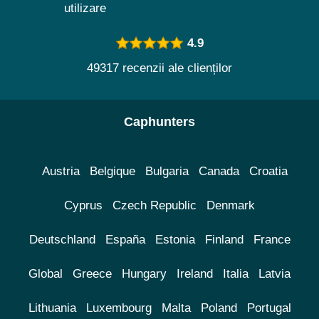
utilizare
4.9
49317 recenzii ale clienților
Caphunters
Austria
Belgique
Bulgaria
Canada
Croatia
Cyprus
Czech Republic
Denmark
Deutschland
España
Estonia
Finland
France
Global
Greece
Hungary
Ireland
Italia
Latvia
Lithuania
Luxembourg
Malta
Poland
Portugal