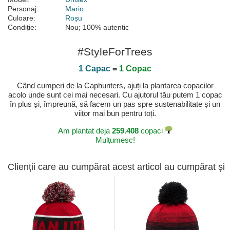
Personaj:
Mario
Culoare:
Roșu
Condiție:
Nou; 100% autentic
#StyleForTrees
1 Capac
=
1 Copac
Când cumperi de la Caphunters, ajuți la plantarea copacilor
acolo unde sunt cei mai necesari. Cu ajutorul tău putem 1 copac
în plus și, împreună, să facem un pas spre sustenabilitate și un
viitor mai bun pentru toți.
Am plantat deja
259.408
copaci
Mulțumesc!
Clienții care au cumpărat acest articol au cumpărat și