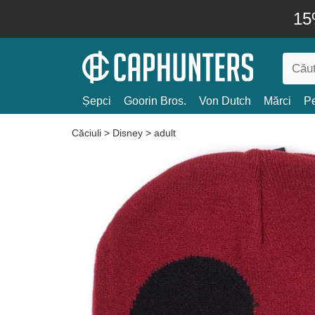
15
Șepci
Goorin Bros.
Von Dutch
Mărci
Pe
Căciuli
>
Disney
>
adult