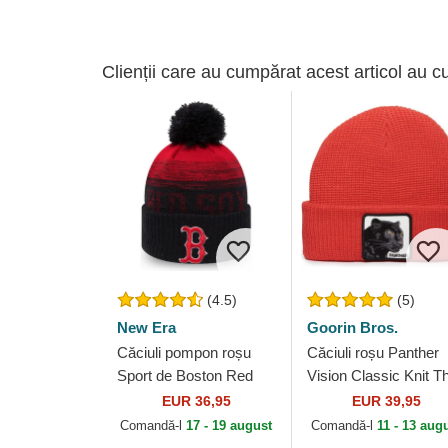
Clienții care au cumpărat acest articol au c
(4.5)
(5)
New Era
Goorin Bros.
Căciuli pompon roșu
Căciuli roșu Panther
Sport de Boston Red
Vision Classic Knit T
Sox MLB de New Era
Farm Goorin Bros.
EUR 36,95
EUR 39,95
Comandă-l
17 - 19 august
Comandă-l
11 - 13 aug