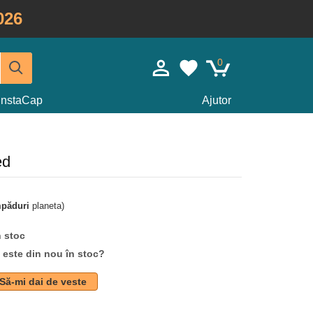
026
0
InstaCap
Ajutor
ed
mpăduri
planeta)
n stoc
d este din nou în stoc?
Să-mi dai de veste