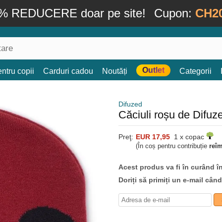
% REDUCERE doar pe site!
Cupon:
CH2
Outlet
ntru copii
Carduri cadou
Noutăți
Categorii
Difuzed
Căciuli roșu de Difuz
Preţ:
EUR 17,95
1 x copac
(În coș pentru contribuție
reî
Acest produs va fi în curând î
Doriți să primiți un e-mail cân