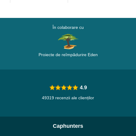
În colaborare cu
Proiecte de reîmpădurire Eden
4.9
49319 recenzii ale clienților
Caphunters