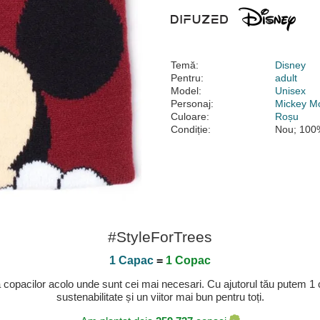
Temă:
Disney
Pentru:
adult
Model:
Unisex
Personaj:
Mickey M
Culoare:
Roșu
Condiție:
Nou; 100%
#StyleForTrees
1 Capac
=
1 Copac
a copacilor acolo unde sunt cei mai necesari. Cu ajutorul tău putem 1
sustenabilitate și un viitor mai bun pentru toți.