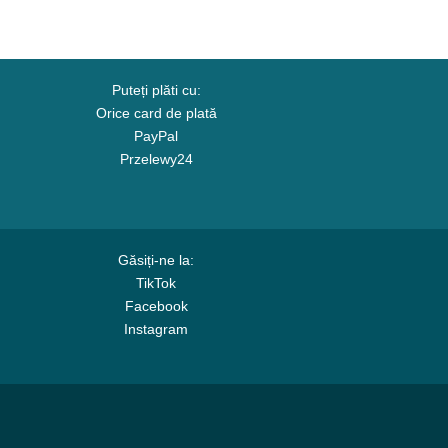
Puteți plăti cu:
Orice card de plată
PayPal
Przelewy24
Găsiți-ne la:
TikTok
Facebook
Instagram