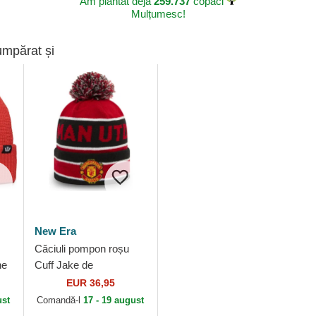
Am plantat deja
259.737
copaci
Mulțumesc!
umpărat și
New Era
Căciuli pompon roșu
he
Cuff Jake de
Manchester United
EUR 36,95
Football Club Premier
ust
Comandă-l
17 - 19 august
League de New Era