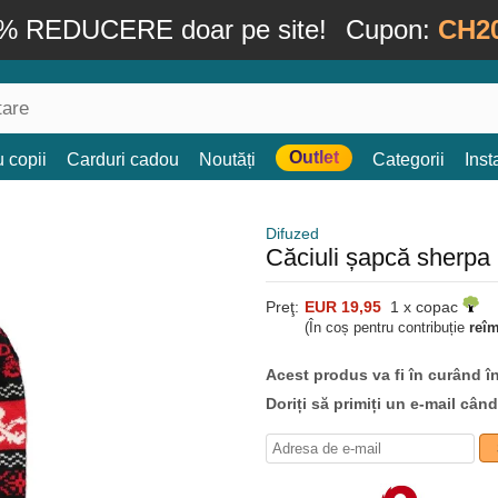
% REDUCERE doar pe site!
Cupon:
CH2
Outlet
 copii
Carduri cadou
Noutăți
Categorii
Ins
Difuzed
Căciuli șapcă sherpa
Preţ:
EUR 19,95
1 x copac
(În coș pentru contribuție
reî
Acest produs va fi în curând î
Doriți să primiți un e-mail cân