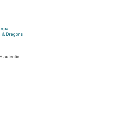
erpa
 & Dragons
 autentic