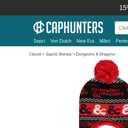
15
Șepci
Von Dutch
New Era
Mărci
Pentru
Căciuli
>
Șapcă Sherpa
>
Dungeons & Dragons