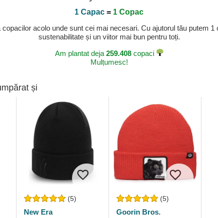
1 Capac
=
1 Copac
a copacilor acolo unde sunt cei mai necesari. Cu ajutorul tău putem 1
sustenabilitate și un viitor mai bun pentru toți.
Am plantat deja
259.408
copaci
Mulțumesc!
umpărat și
(5)
(5)
New Era
Goorin Bros.