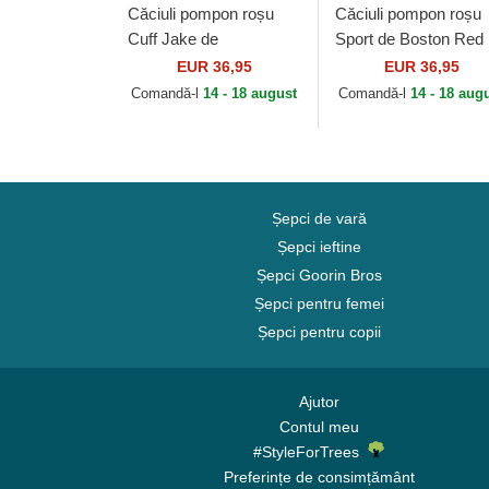
Căciuli pompon roșu
Căciuli pompon roșu
Cuff Jake de
Sport de Boston Red
Manchester United
Sox MLB de New Er
EUR 36,95
EUR 36,95
Football Club Premier
Comandă-l
14 - 18 august
Comandă-l
14 - 18 aug
League de New Era
Șepci de vară
Șepci ieftine
Șepci Goorin Bros
Șepci pentru femei
Șepci pentru copii
Ajutor
Contul meu
#StyleForTrees
Preferințe de consimțământ