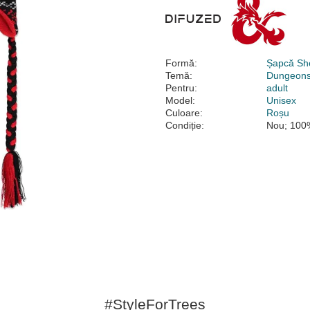
Formă:
Șapcă Sh
Temă:
Dungeons
Pentru:
adult
Model:
Unisex
Culoare:
Roșu
Condiție:
Nou; 100%
#StyleForTrees