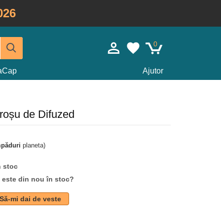
026
0
taCap
Ajutor
 roșu de Difuzed
mpăduri
planeta)
n stoc
d este din nou în stoc?
Să-mi dai de veste