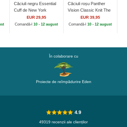
Căciuli negru Essential
Căciuli roșu Panther
Cuff de New York
Vision Classic Knit The
a
Yankees MLB de New
Farm Goorin Bros.
EUR 29,95
EUR 39,95
Era
ust
Comandă-l
10 - 12 august
Comandă-l
10 - 12 august
În colaborare cu
Proiecte de reîmpădurire Eden
4.9
49319 recenzii ale clienților