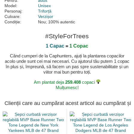
Pentru:
adult
Model:
Unisex
Personaj:
Triforță
Culoare:
Verzișor
Condiție:
Nou; 100% autentic
#StyleForTrees
1 Capac
=
1 Copac
Când cumperi de la Caphunters, ajuți la plantarea copacilor
acolo unde sunt cei mai necesari. Cu ajutorul tău putem 1 copac
în plus și, împreună, să facem un pas spre sustenabilitate și un
viitor mai bun pentru toți.
Am plantat deja
259.408
copaci
Mulțumesc!
Clienții care au cumpărat acest articol au cumpărat și