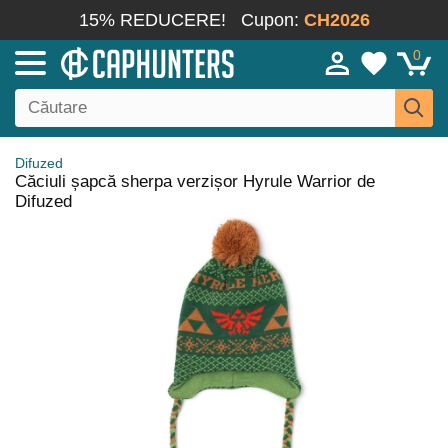
15% REDUCERE!
Cupon:
CH2026
0
Difuzed
Căciuli șapcă sherpa verzișor Hyrule Warrior de
Difuzed