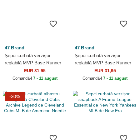
47 Brand
47 Brand
Șepci curbată verzișor
Șepci curbată verzișor
reglabilă MVP Base Runner
reglabilă MVP Base Runner
Two Tone Legend de New
Two Tone Legend de Los
EUR 31,95
EUR 31,95
York Yankees MLB de 47
Angeles Dodgers MLB de
Comandă-l
7 - 11 august
Comandă-l
7 - 11 august
Brand
47...
-30%