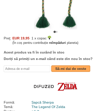
Preţ:
EUR 19,95
1 x copac
(În coș pentru contribuție
reîmpăduri
planeta)
Acest produs va fi în curând în stoc
Doriți să primiți un e-mail când este din nou în stoc?
Să-mi dai de veste
Formă:
Șapcă Sherpa
Temă:
The Legend Of Zelda