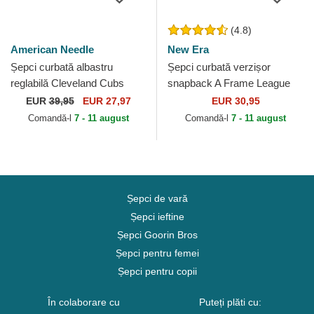
(4.8)
American Needle
New Era
Șepci curbată albastru
Șepci curbată verzișor
reglabilă Cleveland Cubs
snapback A Frame League
Archive Legend de Cleveland
Essential de New York
EUR
39,95
EUR 27,97
EUR 30,95
Cubs MLB de American...
Yankees MLB de New Era
Comandă-l
7 - 11 august
Comandă-l
7 - 11 august
Șepci de vară
Șepci ieftine
Șepci Goorin Bros
Șepci pentru femei
Șepci pentru copii
În colaborare cu
Puteți plăti cu: