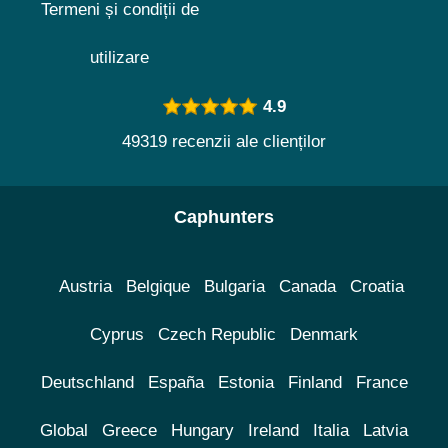
Termeni și condiții de
utilizare
4.9
49319 recenzii ale clienților
Caphunters
Austria
Belgique
Bulgaria
Canada
Croatia
Cyprus
Czech Republic
Denmark
Deutschland
España
Estonia
Finland
France
Global
Greece
Hungary
Ireland
Italia
Latvia