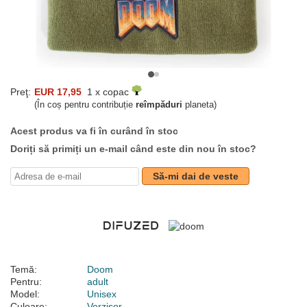
Preţ:
EUR 17,95
1 x copac
(În coș pentru contribuție
reîmpăduri
planeta)
Acest produs va fi în curând în stoc
Doriți să primiți un e-mail când este din nou în stoc?
Să-mi dai de veste
Temă:
Doom
Pentru:
adult
Model:
Unisex
Culoare:
Verzișor