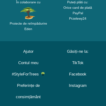
În colaborare cu
Puteți plăti cu:
Orice card de plată
PayPal
Przelewy24
Proiecte de reîmpădurire
Eden
Ajutor
Găsiți-ne la:
Contul meu
TikTok
#StyleForTrees
Facebook
Preferințe de
Instagram
consimțământ