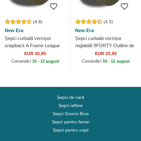
(4.8)
(4.3)
New Era
New Era
Șepci curbată verzișor
Șepci curbată verzișor
snapback A Frame League
reglabilă 9FORTY Outline de
Essential de New York
New York Yankees MLB de
EUR 30,95
EUR 25,95
Yankees MLB de New Era
New Era
Comandă-l
10 - 12 august
Comandă-l
10 - 12 august
Șepci de vară
Șepci ieftine
Șepci Goorin Bros
Șepci pentru femei
Șepci pentru copii