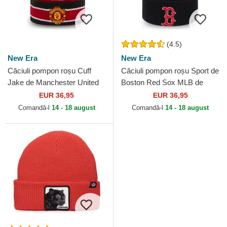
(4.5)
New Era
New Era
Căciuli pompon roșu Cuff
Căciuli pompon roșu Sport de
Jake de Manchester United
Boston Red Sox MLB de
Football Club Premier League
New Era
EUR 36,95
EUR 36,95
de New Era
Comandă-l
14 - 18 august
Comandă-l
14 - 18 august