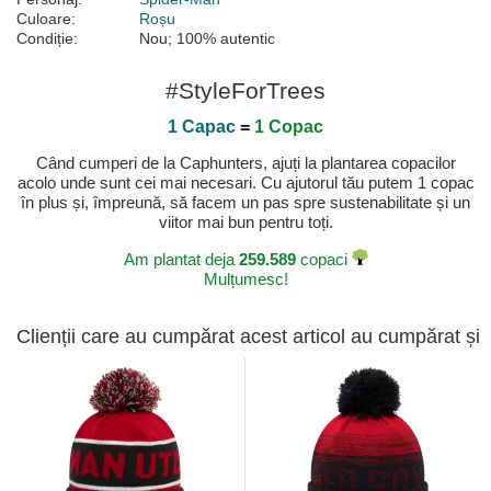
Culoare:
Roșu
Condiție:
Nou; 100% autentic
#StyleForTrees
1 Capac
=
1 Copac
Când cumperi de la Caphunters, ajuți la plantarea copacilor
acolo unde sunt cei mai necesari. Cu ajutorul tău putem 1 copac
în plus și, împreună, să facem un pas spre sustenabilitate și un
viitor mai bun pentru toți.
Am plantat deja
259.589
copaci
Mulțumesc!
Clienții care au cumpărat acest articol au cumpărat și