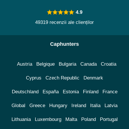
4.9
49319 recenzii ale clienților
Caphunters
Austria
Belgique
Bulgaria
Canada
Croatia
Cyprus
Czech Republic
Denmark
Deutschland
España
Estonia
Finland
France
Global
Greece
Hungary
Ireland
Italia
Latvia
Lithuania
Luxembourg
Malta
Poland
Portugal