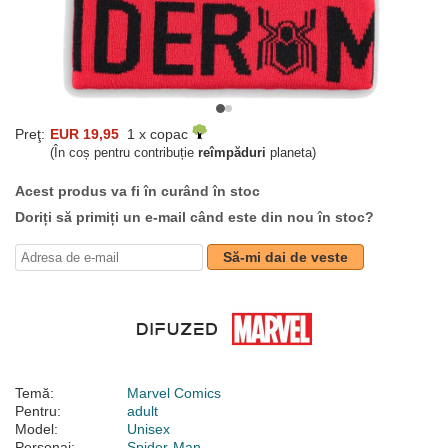
Preţ:
EUR 19,95
1 x copac
(În coș pentru contribuție
reîmpăduri
planeta)
Acest produs va fi în curând în stoc
Doriți să primiți un e-mail când este din nou în stoc?
Să-mi dai de veste
Temă:
Marvel Comics
Pentru:
adult
Model:
Unisex
Personaj:
Spider-Man