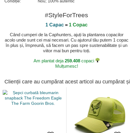
Condiție:
Nou; 100% autentic
#StyleForTrees
1 Capac
=
1 Copac
Când cumperi de la Caphunters, ajuți la plantarea copacilor
acolo unde sunt cei mai necesari. Cu ajutorul tău putem 1 copac
în plus și, împreună, să facem un pas spre sustenabilitate și un
viitor mai bun pentru toți.
Am plantat deja
259.408
copaci
Mulțumesc!
Clienții care au cumpărat acest articol au cumpărat și