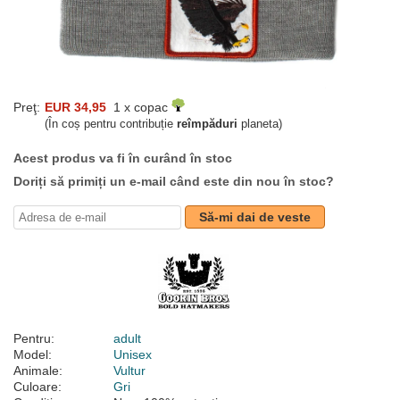
Preţ:
EUR 34,95
1 x copac
(În coș pentru contribuție
reîmpăduri
planeta)
Acest produs va fi în curând în stoc
Doriți să primiți un e-mail când este din nou în stoc?
Să-mi dai de veste
Pentru:
adult
Model:
Unisex
Animale:
Vultur
Culoare:
Gri