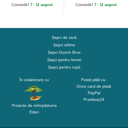
Goorin Bros.
Comandă-l
7 - 11 august
Comandă-l
7 - 11 august
Șepci de vară
Șepci ieftine
Șepci Goorin Bros
Șepci pentru femei
Șepci pentru copii
În colaborare cu
Puteți plăti cu:
Orice card de plată
PayPal
Przelewy24
Proiecte de reîmpădurire
Eden