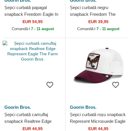
Goorin Bros.
Goorin Bros.
Șepci curbată papagal
Șepci curbată negru
snapback Freedom Eagle In
snapback Freedom The
The Element The Farm
Farm Goorin Bros.
EUR 54,95
EUR 39,95
Goorin Bros.
Comandă-l
7 - 11 august
Comandă-l
7 - 11 august
Goorin Bros.
Goorin Bros.
Șepci curbată camuflaj
Șepci curbată roșu snapback
snapback Realtree Edge
Represent Microsuede Eagle
Represent Eagle The Farm
The Farm Goorin Bros.
EUR 44,95
EUR 44,95