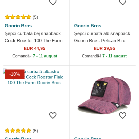
(5)
Goorin Bros.
Goorin Bros.
Șepci curbată bej snapback
Șepci curbată alb snapback
Cock Rooster 100 The Farm
Goorin Bros. Pelican Bird
All Over Canvas The Farm
Escape Not Into Yoga Great
EUR 44,95
EUR 39,95
Goorin Bros.
Escape The Farm...
Comandă-l
7 - 11 august
Comandă-l
7 - 11 august
-10%
(5)