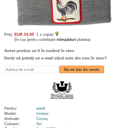
Preţ:
EUR 34,95
1 x copac
(În coș pentru contribuție
reîmpăduri
planeta)
Acest produs va fi în curând în stoc
Doriți să primiți un e-mail când este din nou în stoc?
Să-mi dai de veste
Pentru:
adult
Model:
Unisex
Animale:
Cocoș
Culoare:
Gri