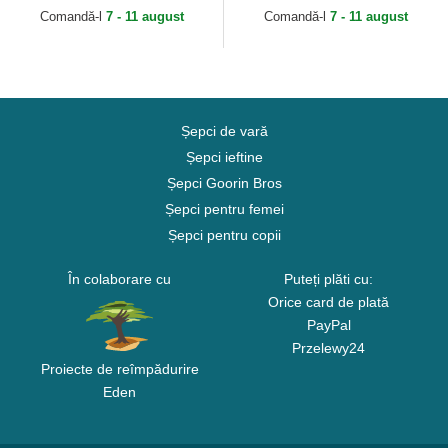
The Farm...
Comandă-l
7 - 11 august
Comandă-l
7 - 11 august
Șepci de vară
Șepci ieftine
Șepci Goorin Bros
Șepci pentru femei
Șepci pentru copii
În colaborare cu
Puteți plăti cu:
Orice card de plată
PayPal
Przelewy24
Proiecte de reîmpădurire
Eden