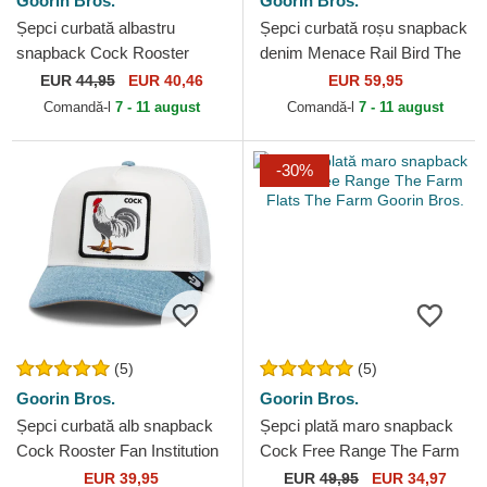
Goorin Bros.
Goorin Bros.
Șepci curbată albastru
Șepci curbată roșu snapback
snapback Cock Rooster
denim Menace Rail Bird The
Field 100 The Farm Goorin
Showdown The Farm Goorin
EUR
44,95
EUR 40,46
EUR 59,95
Bros.
Bros.
Comandă-l
7 - 11 august
Comandă-l
7 - 11 august
-30%
(5)
(5)
Goorin Bros.
Goorin Bros.
Șepci curbată alb snapback
Șepci plată maro snapback
Cock Rooster Fan Institution
Cock Free Range The Farm
Ball Club Global Core Denim
Flats The Farm Goorin Bros.
EUR 39,95
EUR
49,95
EUR 34,97