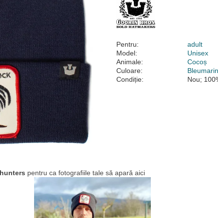
Pentru:
adult
Model:
Unisex
Animale:
Cocoș
Culoare:
Bleumari
Condiție:
Nou; 100%
hunters
pentru ca fotografiile tale să apară aici