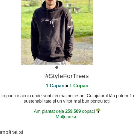
#StyleForTrees
1 Capac
=
1 Copac
a copacilor acolo unde sunt cei mai necesari. Cu ajutorul tău putem 1
sustenabilitate și un viitor mai bun pentru toți.
Am plantat deja
259.589
copaci
Mulțumesc!
umpărat și