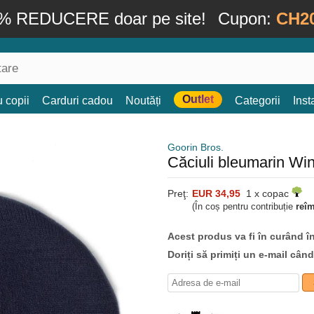
% REDUCERE doar pe site!
Cupon:
CH2
Outlet
 copii
Carduri cadou
Noutăți
Categorii
Ins
Goorin Bros.
Căciuli bleumarin Wi
Preţ:
EUR 34,95
1 x copac
(În coș pentru contribuție
reî
Acest produs va fi în curând î
Doriți să primiți un e-mail cân