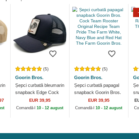
(5)
(5)
Goorin Bros.
Goorin Bros.
Go
rin
Șepci curbată bleumarin
Șepci curbată papagal
Șe
snapback Edge Cock
snapback Goorin Bros.
sn
in
The Farm Goorin Bros.
Cock Team Rooster
Ra
97
EUR 39,95
EUR 39,95
E
Original Recipe Team
Th
ust
Comandă-l
10 - 12 august
Comandă-l
10 - 12 august
Co
Pride The Farm...