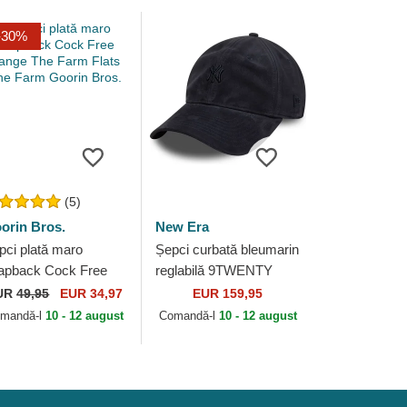
-30%
(5)
orin Bros.
New Era
pci plată maro
Șepci curbată bleumarin
apback Cock Free
reglabilă 9TWENTY
nge The Farm Flats
Suede de New York
UR
49,95
EUR 34,97
EUR 159,95
e Farm Goorin Bros.
Yankees MLB de New
mandă-l
10 - 12 august
Comandă-l
10 - 12 august
Era