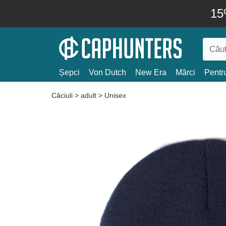
15
Șepci
Von Dutch
New Era
Mărci
Pentru
Căciuli
>
adult
>
Unisex