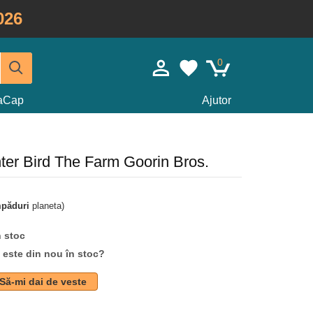
026
0
taCap
Ajutor
nter Bird The Farm Goorin Bros.
mpăduri
planeta)
n stoc
d este din nou în stoc?
Să-mi dai de veste