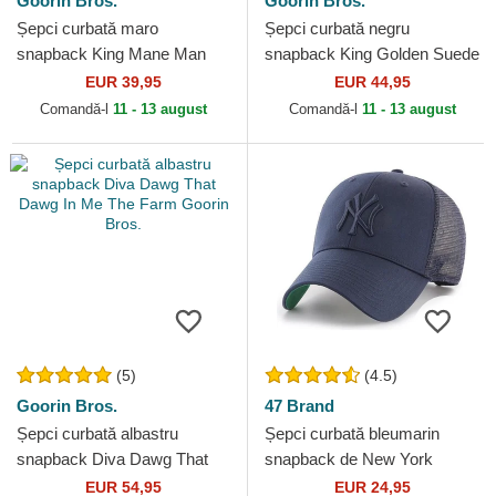
Goorin Bros.
Goorin Bros.
Șepci curbată maro
Șepci curbată negru
snapback King Mane Man
snapback King Golden Suede
The Farm Goorin Bros.
The Farm Goorin Bros.
EUR 39,95
EUR 44,95
Comandă-l
11 - 13 august
Comandă-l
11 - 13 august
(5)
(4.5)
Goorin Bros.
47 Brand
Șepci curbată albastru
Șepci curbată bleumarin
snapback Diva Dawg That
snapback de New York
Dawg In Me The Farm
Yankees MLB de 47 Brand
EUR 54,95
EUR 24,95