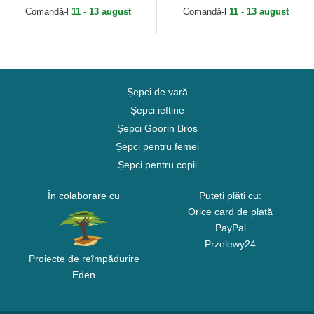
Goorin Bros.
Comandă-l
11 - 13 august
Comandă-l
11 - 13 august
Șepci de vară
Șepci ieftine
Șepci Goorin Bros
Șepci pentru femei
Șepci pentru copii
În colaborare cu
Puteți plăti cu:
Orice card de plată
PayPal
Przelewy24
Proiecte de reîmpădurire
Eden