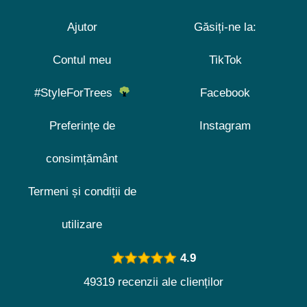
Ajutor
Găsiți-ne la:
Contul meu
TikTok
#StyleForTrees
Facebook
Preferințe de
Instagram
consimțământ
Termeni și condiții de
utilizare
4.9
49319 recenzii ale clienților