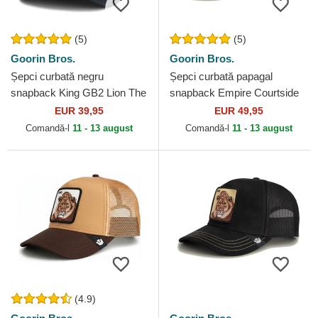
(5)
(5)
Goorin Bros.
Goorin Bros.
Șepci curbată negru
Șepci curbată papagal
snapback King GB2 Lion The
snapback Empire Courtside
Rocker The Farm Goorin
The Farm Goorin Bros.
EUR 39,95
EUR 49,95
Bros.
Comandă-l
11 - 13 august
Comandă-l
11 - 13 august
(4.9)