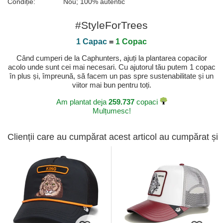
Condiție:
Nou; 100% autentic
#StyleForTrees
1 Capac
=
1 Copac
Când cumperi de la Caphunters, ajuți la plantarea copacilor
acolo unde sunt cei mai necesari. Cu ajutorul tău putem 1 copac
în plus și, împreună, să facem un pas spre sustenabilitate și un
viitor mai bun pentru toți.
Am plantat deja
259.737
copaci
Mulțumesc!
Clienții care au cumpărat acest articol au cumpărat și