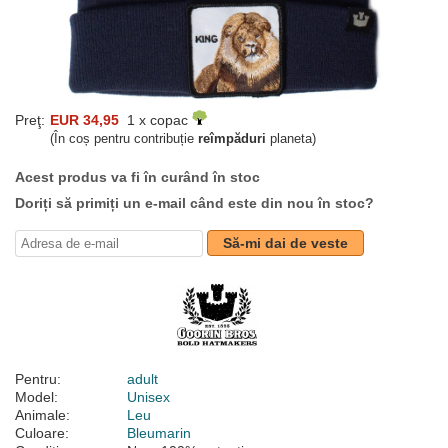
Preţ:
EUR 34,95
1 x copac
(În coș pentru contribuție
reîmpăduri
planeta)
Acest produs va fi în curând în stoc
Doriți să primiți un e-mail când este din nou în stoc?
Să-mi dai de veste
Pentru:
adult
Model:
Unisex
Animale:
Leu
Culoare:
Bleumarin