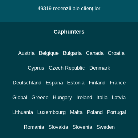
49319 recenzii ale clienților
Caphunters
Austria
Belgique
Bulgaria
Canada
Croatia
Cyprus
Czech Republic
Denmark
Deutschland
España
Estonia
Finland
France
Global
Greece
Hungary
Ireland
Italia
Latvia
Lithuania
Luxembourg
Malta
Poland
Portugal
Romania
Slovakia
Slovenia
Sweden