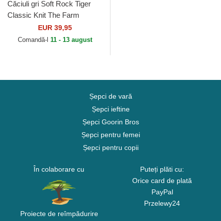
Căciuli gri Soft Rock Tiger
Classic Knit The Farm
Goorin Bros.
EUR 39,95
Comandă-l
11 - 13 august
Șepci de vară
Șepci ieftine
Șepci Goorin Bros
Șepci pentru femei
Șepci pentru copii
În colaborare cu
Puteți plăti cu:
Orice card de plată
PayPal
Przelewy24
Proiecte de reîmpădurire