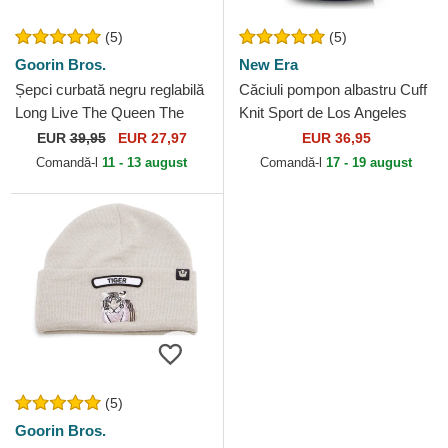
(5)
(5)
Goorin Bros.
New Era
Șepci curbată negru reglabilă
Căciuli pompon albastru Cuff
Long Live The Queen The
Knit Sport de Los Angeles
Farm Lady Balls The Farm
Dodgers MLB de New Era
EUR
39,95
EUR 27,97
EUR 36,95
Goorin Bros.
Comandă-l
11 - 13 august
Comandă-l
17 - 19 august
(5)
Goorin Bros.