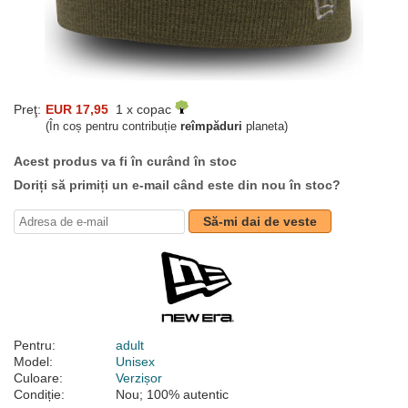
Preţ:
EUR 17,95
1 x copac
(În coș pentru contribuție
reîmpăduri
planeta)
Acest produs va fi în curând în stoc
Doriți să primiți un e-mail când este din nou în stoc?
Să-mi dai de veste
Pentru:
adult
Model:
Unisex
Culoare:
Verzișor
Condiție:
Nou; 100% autentic