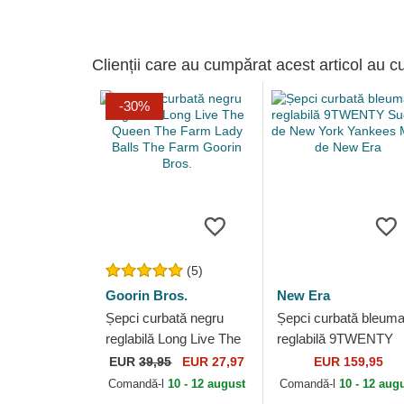
Clienții care au cumpărat acest articol au c
-30%
(5)
Goorin Bros.
New Era
Șepci curbată negru
Șepci curbată bleuma
reglabilă Long Live The
reglabilă 9TWENTY
Queen The Farm Lady
Suede de New York
EUR
39,95
EUR 27,97
EUR 159,95
Balls The Farm Goorin
Yankees MLB de Ne
Comandă-l
10 - 12 august
Comandă-l
10 - 12 aug
Bros.
Era