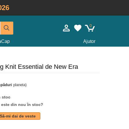
026
0
taCap
Ajutor
ng Knit Essential de New Era
mpăduri
planeta)
n stoc
d este din nou în stoc?
Să-mi dai de veste