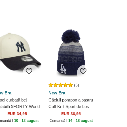
(5)
w Era
New Era
pci curbată bej
Căciuli pompon albastru
glabilă 9FORTY World
Cuff Knit Sport de Los
ries de New York
Angeles Dodgers MLB
EUR 34,95
EUR 36,95
nkees MLB de New
de New Era
mandă-l
10 - 12 august
Comandă-l
14 - 18 august
a