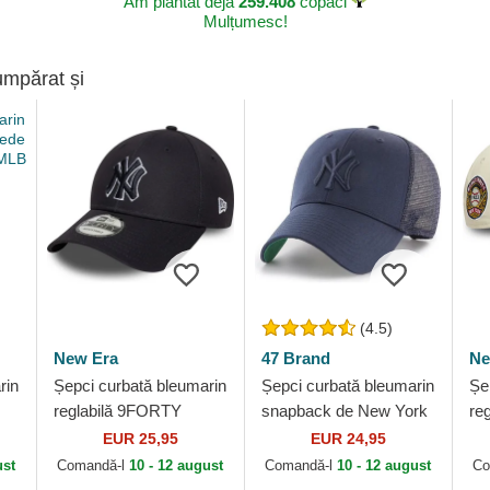
Am plantat deja
259.408
copaci
Mulțumesc!
umpărat și
(4.5)
New Era
47 Brand
Ne
rin
Șepci curbată bleumarin
Șepci curbată bleumarin
Șe
reglabilă 9FORTY
snapback de New York
re
Outline de New York
Yankees MLB de 47
Se
EUR 25,95
EUR 24,95
w
Yankees MLB de New
Brand
Ya
ust
Comandă-l
10 - 12 august
Comandă-l
10 - 12 august
Co
Era
Er