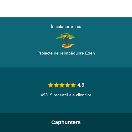
În colaborare cu
Proiecte de reîmpădurire Eden
4.9
49319 recenzii ale clienților
Caphunters