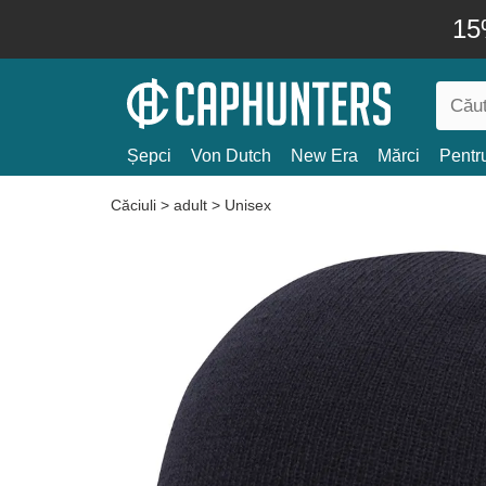
15
Șepci
Von Dutch
New Era
Mărci
Pentru
Căciuli
>
adult
>
Unisex