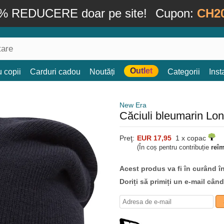
% REDUCERE doar pe site!
Cupon:
CH2
Outlet
 copii
Carduri cadou
Noutăți
Categorii
Ins
New Era
Căciuli bleumarin Lo
Preţ:
EUR 17,95
1 x copac
(În coș pentru contribuție
reî
Acest produs va fi în curând î
Doriți să primiți un e-mail cân