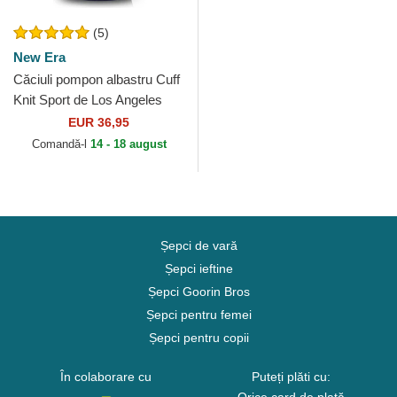
(5)
New Era
Căciuli pompon albastru Cuff
Knit Sport de Los Angeles
Dodgers MLB de New Era
EUR 36,95
Comandă-l
14 - 18 august
Șepci de vară
Șepci ieftine
Șepci Goorin Bros
Șepci pentru femei
Șepci pentru copii
În colaborare cu
Puteți plăti cu: