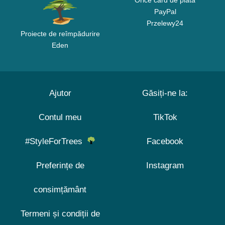
Orice card de plată
PayPal
Przelewy24
Proiecte de reîmpădurire
Eden
Ajutor
Găsiți-ne la:
Contul meu
TikTok
#StyleForTrees
Facebook
Preferințe de
Instagram
consimțământ
Termeni și condiții de