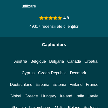
utilizare
4.9
49317 recenzii ale clienților
Caphunters
Austria
Belgique
Bulgaria
Canada
Croatia
Cyprus
Czech Republic
Denmark
Deutschland
España
Estonia
Finland
France
Global
Greece
Hungary
Ireland
Italia
Latvia
Lithuania
Luxembourg
Malta
Poland
Portugal