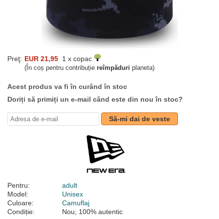
Preţ:
EUR 21,95
1 x copac
(În coș pentru contribuție
reîmpăduri
planeta)
Acest produs va fi în curând în stoc
Doriți să primiți un e-mail când este din nou în stoc?
Să-mi dai de veste
Pentru:
adult
Model:
Unisex
Culoare:
Camuflaj
Condiție:
Nou; 100% autentic