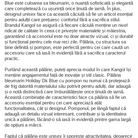
Blue este culoarea sa bleumarin, o nuanță sofisticată și elegantă
care completează cu ușurință orice ținută de iarnă. În plus,
designul unisex face ca această căciulă să fie un articol esențial
pentru adulții care prețuiesc confortul fără a sacrifica stilul.
Brandul Kangol se asigură că fiecare căciulă menține un nivel
ridicat de calitate în ceea ce privește materialele și măiestria,
garantând că accesoriul este nu doar atractiv vizual, ci și durabil
și funcțional pentru cele mai reci zile. Pălăria, cu structura sa
bine definită și pompon, este perfectă pentru cei care caută un
accesoriu care să iasă în evidență fără a sacrifica caracterul
practic.
Purtând această pălărie, puteți aprecia modul în care Kangol își
menține angajamentul față de inovație și stil clasic. Pălăria
bleumarin Holiday Dk Blue cu pompon nu numai că protejează
de frig datorită materialului său potrivit pentru adulți, dar adaugă
și o notă distinctivă care îmbunătățește orice ținută de iarnă.
Această combinație de caracteristici face ca pălăria să fie un
accesoriu esențial pentru cei care apreciază atât
funcționalitatea, cât și designul. Pomponul, pe lângă faptul că
adaugă un detaliu vizual interesant, contribuie și la identitatea
unică a pălăriei, făcând-o să iasă în evidență printre gama largă
de opțiuni a mărcii.
Faptul că pălăria este unisex îi sporește atractivitatea, deoarece