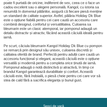
poate fi purtată de oricine, indiferent de sex, ceea ce o face un
cadou excelent sau o alegere personală. Kangol, cu istoria sa
renumită în domeniul pălăriilor, asigură că fiecare piesă menține
un standard de calitate superior. Astfel, pălăria Holiday Dk Blue
este o opțiune fiabilă pentru cei care caută un accesoriu care
combină designul, confortul și versatilitatea. Culoarea sa
bleumarin este un clasic atemporal, iar pomponul adaugă un
detaliu distractiv și atractiv, făcând această căciulă ideală pentru
iarnă.
Pe scurt, căciula bleumarin Kangol Holiday Dk Blue cu pompon
se remarcă prin designul său unisex, culoarea discretă și
calitatea oferită de brand. Perfectă pentru adulții care caută un
accesoriu funcțional și elegant, această căciulă este o opțiune
versatilă și modernă pentru a completa orice ținută de iarnă.
Pomponul adaugă o notă distinctivă și atractivă, în timp ce
brandul Kangol garantează durabilitate și confort. Această
căciulă este, fără îndoială, o piesă cheie pentru cei care vor să
stea de cald fără a sacrifica eleganța și bunul gust.
Șepci de vară