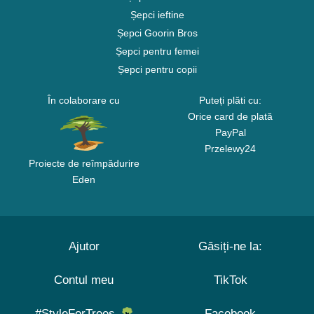
Șepci ieftine
Șepci Goorin Bros
Șepci pentru femei
Șepci pentru copii
În colaborare cu
Puteți plăti cu:
Orice card de plată
PayPal
Przelewy24
Proiecte de reîmpădurire
Eden
Ajutor
Găsiți-ne la:
Contul meu
TikTok
#StyleForTrees
Facebook