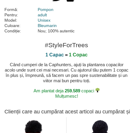
Formă:
Pompon
Pentru:
adult
Model:
Unisex
Culoare:
Bleumarin
Condiție:
Nou; 100% autentic
#StyleForTrees
1 Capac
=
1 Copac
Când cumperi de la Caphunters, ajuți la plantarea copacilor
acolo unde sunt cei mai necesari. Cu ajutorul tău putem 1 copac
în plus și, împreună, să facem un pas spre sustenabilitate și un
viitor mai bun pentru toți.
Am plantat deja
259.589
copaci
Mulțumesc!
Clienții care au cumpărat acest articol au cumpărat și