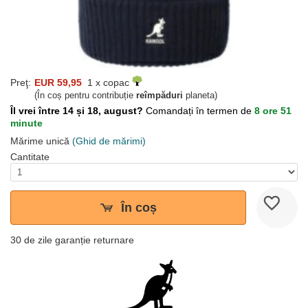
Preţ:
EUR 59,95
1 x copac
(În coș pentru contribuție
reîmpăduri
planeta)
Îl vrei între 14 și 18, august?
Comandați în termen de
8 ore 51
minute
Mărime unică
(Ghid de mărimi)
Cantitate
În coș
30 de zile garanție returnare