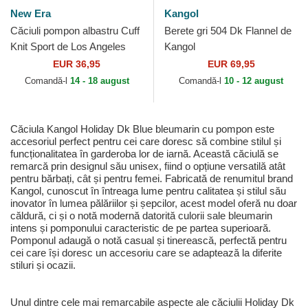
New Era
Kangol
Căciuli pompon albastru Cuff
Berete gri 504 Dk Flannel de
Knit Sport de Los Angeles
Kangol
Dodgers MLB de New Era
EUR 36,95
EUR 69,95
Comandă-l
14 - 18 august
Comandă-l
10 - 12 august
Căciula Kangol Holiday Dk Blue bleumarin cu pompon este
accesoriul perfect pentru cei care doresc să combine stilul și
funcționalitatea în garderoba lor de iarnă. Această căciulă se
remarcă prin designul său unisex, fiind o opțiune versatilă atât
pentru bărbați, cât și pentru femei. Fabricată de renumitul brand
Kangol, cunoscut în întreaga lume pentru calitatea și stilul său
inovator în lumea pălăriilor și șepcilor, acest model oferă nu doar
căldură, ci și o notă modernă datorită culorii sale bleumarin
intens și pomponului caracteristic de pe partea superioară.
Pomponul adaugă o notă casual și tinerească, perfectă pentru
cei care își doresc un accesoriu care se adaptează la diferite
stiluri și ocazii.
Unul dintre cele mai remarcabile aspecte ale căciulii Holiday Dk