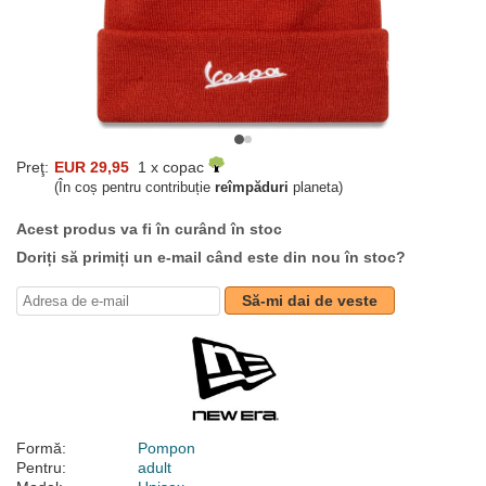
Preţ:
EUR 29,95
1 x copac
(În coș pentru contribuție
reîmpăduri
planeta)
Acest produs va fi în curând în stoc
Doriți să primiți un e-mail când este din nou în stoc?
Să-mi dai de veste
Formă:
Pompon
Pentru:
adult