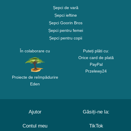
Șepci de vară
Șepci ieftine
Șepci Goorin Bros
Șepci pentru femei
Șepci pentru copii
În colaborare cu
Puteți plăti cu:
Orice card de plată
PayPal
Przelewy24
Proiecte de reîmpădurire
Eden
Ajutor
Găsiți-ne la:
Contul meu
TikTok