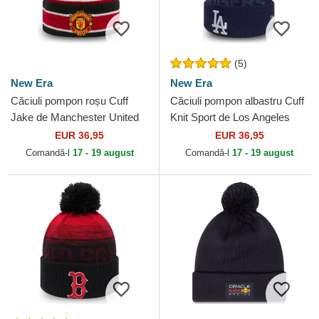
(5)
New Era
New Era
Căciuli pompon roșu Cuff
Căciuli pompon albastru Cuff
Jake de Manchester United
Knit Sport de Los Angeles
Football Club Premier League
Dodgers MLB de New Era
EUR 36,95
EUR 36,95
de New Era
Comandă-l
17 - 19 august
Comandă-l
17 - 19 august