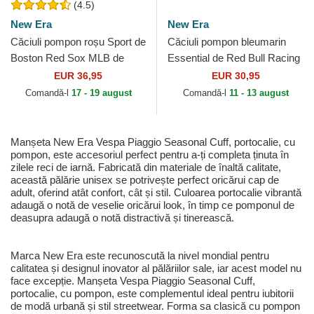
(4.5)
New Era
New Era
Căciuli pompon roșu Sport de
Căciuli pompon bleumarin
Boston Red Sox MLB de
Essential de Red Bull Racing
New Era
Formula 1 de New Era
EUR 36,95
EUR 30,95
Comandă-l
17 - 19 august
Comandă-l
11 - 13 august
Manșeta New Era Vespa Piaggio Seasonal Cuff, portocalie, cu
pompon, este accesoriul perfect pentru a-ți completa ținuta în
zilele reci de iarnă. Fabricată din materiale de înaltă calitate,
această pălărie unisex se potrivește perfect oricărui cap de
adult, oferind atât confort, cât și stil. Culoarea portocalie vibrantă
adaugă o notă de veselie oricărui look, în timp ce pomponul de
deasupra adaugă o notă distractivă și tinerească.
Marca New Era este recunoscută la nivel mondial pentru
calitatea și designul inovator al pălăriilor sale, iar acest model nu
face excepție. Manșeta Vespa Piaggio Seasonal Cuff,
portocalie, cu pompon, este complementul ideal pentru iubitorii
de modă urbană și stil streetwear. Forma sa clasică cu pompon