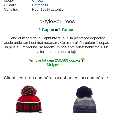
Model:
Unisex
Culoare:
Portocaliu
Condiție:
Nou; 100% autentic
#StyleForTrees
1 Capac
=
1 Copac
Când cumperi de la Caphunters, ajuți la plantarea copacilor
acolo unde sunt cei mai necesari. Cu ajutorul tău putem 1 copac
în plus și, împreună, să facem un pas spre sustenabilitate și un
viitor mai bun pentru toți.
Am plantat deja
259.589
copaci
Mulțumesc!
Clienții care au cumpărat acest articol au cumpărat și