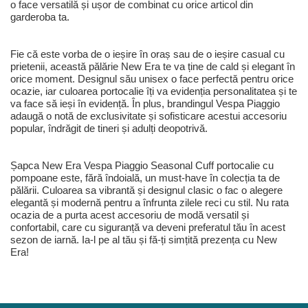
o face versatilă și ușor de combinat cu orice articol din
garderoba ta.
Fie că este vorba de o ieșire în oraș sau de o ieșire casual cu
prietenii, această pălărie New Era te va ține de cald și elegant în
orice moment. Designul său unisex o face perfectă pentru orice
ocazie, iar culoarea portocalie îți va evidenția personalitatea și te
va face să ieși în evidență. În plus, brandingul Vespa Piaggio
adaugă o notă de exclusivitate și sofisticare acestui accesoriu
popular, îndrăgit de tineri și adulți deopotrivă.
Șapca New Era Vespa Piaggio Seasonal Cuff portocalie cu
pompoane este, fără îndoială, un must-have în colecția ta de
pălării. Culoarea sa vibrantă și designul clasic o fac o alegere
elegantă și modernă pentru a înfrunta zilele reci cu stil. Nu rata
ocazia de a purta acest accesoriu de modă versatil și
confortabil, care cu siguranță va deveni preferatul tău în acest
sezon de iarnă. Ia-l pe al tău și fă-ți simțită prezența cu New
Era!