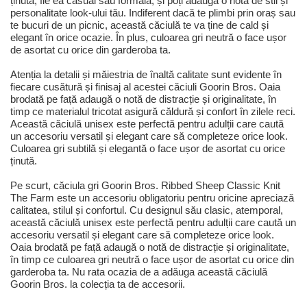
ținută, fie ea casual sau formală, și poți adăuga o notă de stil și
personalitate look-ului tău. Indiferent dacă te plimbi prin oraș sau
te bucuri de un picnic, această căciulă te va ține de cald și
elegant în orice ocazie. În plus, culoarea gri neutră o face ușor
de asortat cu orice din garderoba ta.
Atenția la detalii și măiestria de înaltă calitate sunt evidente în
fiecare cusătură și finisaj al acestei căciuli Goorin Bros. Oaia
brodată pe față adaugă o notă de distracție și originalitate, în
timp ce materialul tricotat asigură căldură și confort în zilele reci.
Această căciulă unisex este perfectă pentru adulții care caută
un accesoriu versatil și elegant care să completeze orice look.
Culoarea gri subtilă și elegantă o face ușor de asortat cu orice
ținută.
Pe scurt, căciula gri Goorin Bros. Ribbed Sheep Classic Knit
The Farm este un accesoriu obligatoriu pentru oricine apreciază
calitatea, stilul și confortul. Cu designul său clasic, atemporal,
această căciulă unisex este perfectă pentru adulții care caută un
accesoriu versatil și elegant care să completeze orice look.
Oaia brodată pe față adaugă o notă de distracție și originalitate,
în timp ce culoarea gri neutră o face ușor de asortat cu orice din
garderoba ta. Nu rata ocazia de a adăuga această căciulă
Goorin Bros. la colecția ta de accesorii.