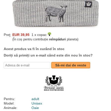
Preţ:
EUR 39,95
1 x copac
(În coș pentru contribuție
reîmpăduri
planeta)
Acest produs va fi în curând în stoc
Doriți să primiți un e-mail când este din nou în stoc?
Să-mi dai de veste
Pentru:
adult
Model:
Unisex
Animale:
Oaie