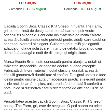
Farm Goorin Bros.
Bros.
EUR 39,95
EUR 39,95
Comandă-l
11 - 13 august
Comandă-l
11 - 13 august
Căciula Goorin Bros. Classic Knit Sheep în nuanța The Farm,
gri, este o piesă de design atemporală care se potrivește
oricărui stil și ocazie. Fabricată din materiale de înaltă calitate,
această căciulă unisex este perfectă pentru adulții care caută un
accesoriu versatil și elegant. Culoarea gri subtilă și elegantă
adaugă o notă de sofisticare, în timp ce detaliul brodat cu oaia
de pe față adaugă o notă de distracție și originalitate.
Marca Goorin Bros. este cunoscută pentru atenția la detalii și
măiestria impecabilă, iar această căciulă nu face excepție.
Fabricată dintr-un material tricotat clasic și durabil, această
căciulă garantează durabilitate și confort. Designul unisex o face
ideală pentru oricine caută un accesoriu practic și elegant pentru
zilele reci de iarnă. În plus, oaia brodată de pe față îi conferă o
notă unică și distinctivă care o diferențiază de alte căciuli de pe
piață.
Versatilitatea acestei căciuli Goorin Bros. Classic Knit Sheep în
nuanța The Farm, gri, este de neegalat. O poți asorta cu orice