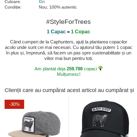
Culoare:
Gri
Condiție:
Nou; 100% autentic
#StyleForTrees
1 Capac
=
1 Copac
Când cumperi de la Caphunters, ajuți la plantarea copacilor
acolo unde sunt cei mai necesari. Cu ajutorul tău putem 1 copac
în plus și, împreună, să facem un pas spre sustenabilitate și un
viitor mai bun pentru toți.
Am plantat deja
259.788
copaci
Mulțumesc!
Clienții care au cumpărat acest articol au cumpărat și
-30%