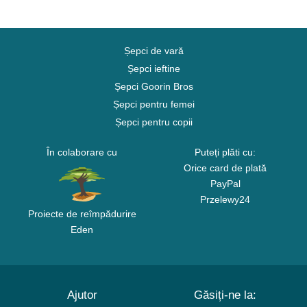
Șepci de vară
Șepci ieftine
Șepci Goorin Bros
Șepci pentru femei
Șepci pentru copii
În colaborare cu
Puteți plăti cu:
Orice card de plată
PayPal
Przelewy24
Proiecte de reîmpădurire
Eden
Ajutor
Găsiți-ne la: