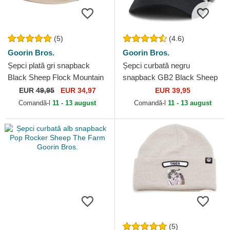
(5)
(4.6)
Goorin Bros.
Goorin Bros.
Șepci plată gri snapback
Șepci curbată negru
Black Sheep Flock Mountain
snapback GB2 Black Sheep
The Farm Flats The Farm
The Rocker The Farm Goorin
EUR
49,95
EUR 34,97
EUR 39,95
Goorin Bros.
Bros.
Comandă-l
11 - 13 august
Comandă-l
11 - 13 august
(5)