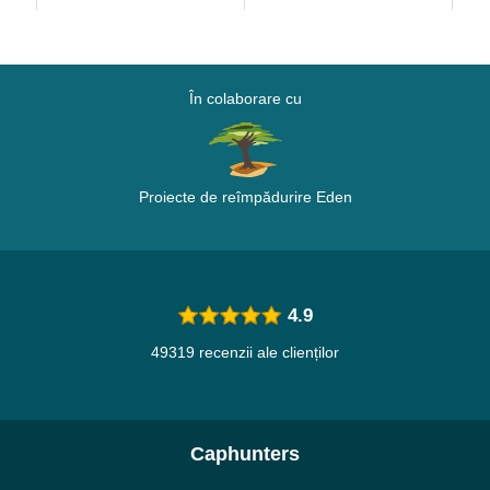
În colaborare cu
Proiecte de reîmpădurire Eden
4.9
49319 recenzii ale clienților
Caphunters