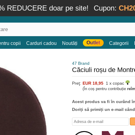
% REDUCERE doar pe site!
Cupon:
CH2
Outlet
ntru copii
Carduri cadou
Noutăți
Categorii
47 Brand
Căciuli roșu de Mont
Preţ:
EUR 18,95
1 x copac
(În coș pentru contribuție
reî
Acest produs va fi în curând î
Doriți să primiți un e-mail cân