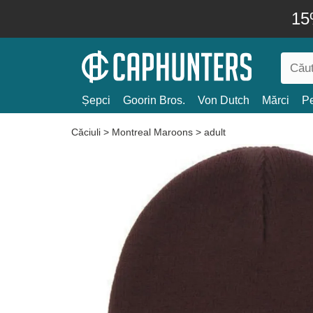
15
Șepci
Goorin Bros.
Von Dutch
Mărci
Pe
Căciuli
>
Montreal Maroons
>
adult