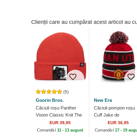
Clienții care au cumpărat acest articol au c
(5)
Goorin Bros.
New Era
Căciuli roșu Panther
Căciuli pompon roșu
Vision Classic Knit The
Cuff Jake de
Farm Goorin Bros.
Manchester United
EUR 39,95
EUR 36,95
Football Club Premier
Comandă-l
11 - 13 august
Comandă-l
17 - 19 aug
League de New Era