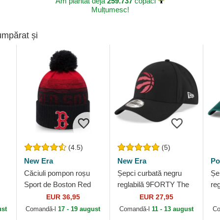
Am plantat deja
259.737
copaci
Mulțumesc!
umpărat și
(4.5)
(5)
New Era
New Era
Po
Căciuli pompon roșu
Șepci curbată negru
Șe
Sport de Boston Red
reglabilă 9FORTY The
re
Sox MLB de New Era
League de Toronto
Cl
EUR 36,95
EUR 27,95
Raptors NBA de New
Ra
ust
Comandă-l
17 - 19 august
Comandă-l
11 - 13 august
Co
Era