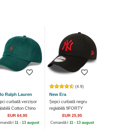
(4.9)
lo Ralph Lauren
New Era
pci curbată verzișor
Șepci curbată negru
glabilă Cotton Chino
reglabilă 9FORTY
assic Sport de Polo
League Essential de
EUR 64,95
EUR 25,95
lph Lauren
New York Yankees MLB
mandă-l
11 - 13 august
Comandă-l
11 - 13 august
de New Era