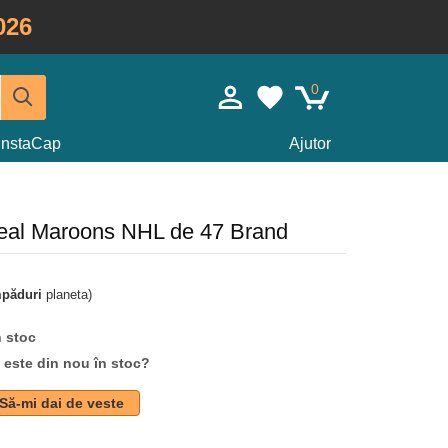
026
0
InstaCap
Ajutor
real Maroons NHL de 47 Brand
mpăduri
planeta)
n stoc
d este din nou în stoc?
Să-mi dai de veste