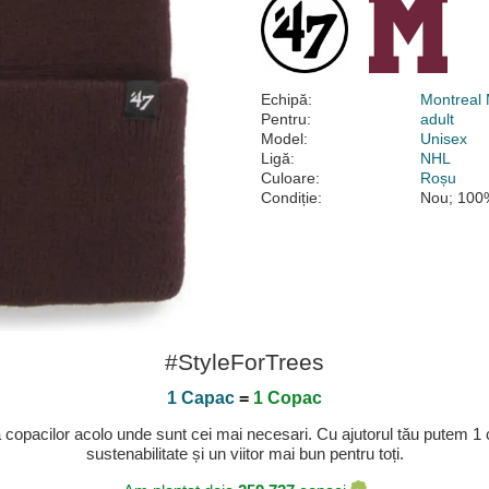
Echipă:
Montreal
Pentru:
adult
Model:
Unisex
Ligă:
NHL
Culoare:
Roșu
Condiție:
Nou; 100%
#StyleForTrees
1 Capac
=
1 Copac
a copacilor acolo unde sunt cei mai necesari. Cu ajutorul tău putem 1
sustenabilitate și un viitor mai bun pentru toți.