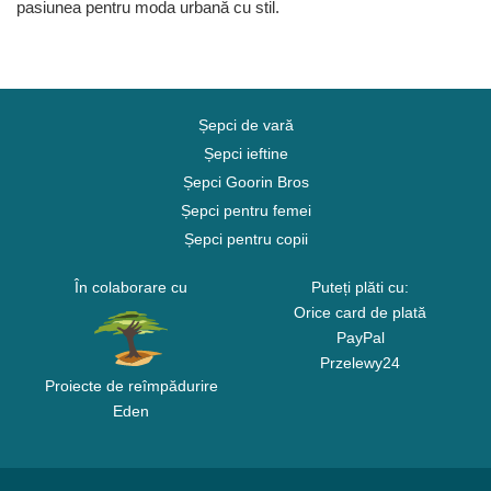
pasiunea pentru moda urbană cu stil.
Șepci de vară
Șepci ieftine
Șepci Goorin Bros
Șepci pentru femei
Șepci pentru copii
În colaborare cu
Puteți plăti cu:
Orice card de plată
PayPal
Przelewy24
Proiecte de reîmpădurire
Eden