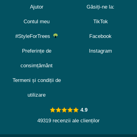
Ajutor
Găsiți-ne la:
Contul meu
TikTok
#StyleForTrees
Facebook
Preferințe de
Instagram
consimțământ
Termeni și condiții de
utilizare
4.9
49319 recenzii ale clienților