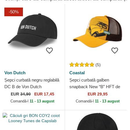
-50%
(5)
Von Dutch
Coastal
Șepci curbată negru reglabilă
Șepci curbată galben
DC B de Von Dutch
snapback New “B” HFT de
Coastal
EUR
34,90
EUR 17,45
EUR 29,95
Comandă-l
11 - 13 august
Comandă-l
11 - 13 august