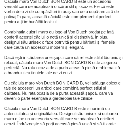
Căciula maro Von Dutch BON CARD B este un accesoriu
versatil care se adaptează oricărui stil și ocazie. Fie că este
vorba de o zi de cumpărături în oraș sau de o după-amiază de
patinaj în parc, această căciulă este complementul perfect
pentru a-ți îmbunătăți look-ul.
Combinația culorii maro cu logo-ul Von Dutch brodat pe față
conferă acestei căciuli o notă unică și distinctivă. În plus,
designul său unisex o face potrivită pentru bărbații și femeile
care caută un accesoriu modern și elegant.
Dacă ești în căutarea unei șapci care să reflecte stilul tău unic și
relaxat, căciula maro Von Dutch BON CARD B este alegerea
perfectă. Nu rata ocazia de a purta această piesă emblematică
a brandului cu ținutele tale de zi cu zi.
Cu căciula maro Von Dutch BON CARD B, vei adăuga colecției
tale de accesorii un articol care combină perfect stilul și
calitatea. Nu rata ocazia de a purta această șapcă, care va
deveni o parte esențială a garderobei tale zilnice.
Căciula maro Von Dutch BON CARD B este sinonimă cu
autenticitatea și originalitatea. Designul său unisex și culoarea
maro o fac un accesoriu versatil care se adaptează oricărei
ocazii. Îndrăznește să porți această piesă unică și să-ți arate