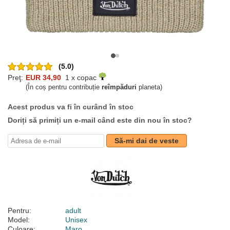
(5.0)
Preţ:
EUR 34,90
1 x copac
(În coș pentru contribuție
reîmpăduri
planeta)
Acest produs va fi în curând în stoc
Doriți să primiți un e-mail când este din nou în stoc?
Să-mi dai de veste
Pentru:
adult
Model:
Unisex
Culoare:
Maro