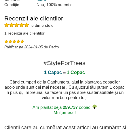
Condiție:
Nou; 100% autentic
Recenzii ale clienților
5 din 5 stele
1 recenzii ale clienților
Publicat pe 2024-01-05 de Pedro
#StyleForTrees
1 Capac
=
1 Copac
Când cumperi de la Caphunters, ajuți la plantarea copacilor
acolo unde sunt cei mai necesari. Cu ajutorul tău putem 1 copac
în plus și, împreună, să facem un pas spre sustenabilitate și un
viitor mai bun pentru toți.
Am plantat deja
259.737
copaci
Mulțumesc!
Clienții care au cumpărat acest articol au cumpărat și