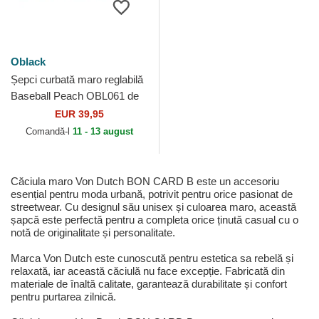
Oblack
Șepci curbată maro reglabilă
Baseball Peach OBL061 de
Oblack
EUR 39,95
Comandă-l
11 - 13 august
Căciula maro Von Dutch BON CARD B este un accesoriu
esențial pentru moda urbană, potrivit pentru orice pasionat de
streetwear. Cu designul său unisex și culoarea maro, această
șapcă este perfectă pentru a completa orice ținută casual cu o
notă de originalitate și personalitate.
Marca Von Dutch este cunoscută pentru estetica sa rebelă și
relaxată, iar această căciulă nu face excepție. Fabricată din
materiale de înaltă calitate, garantează durabilitate și confort
pentru purtarea zilnică.