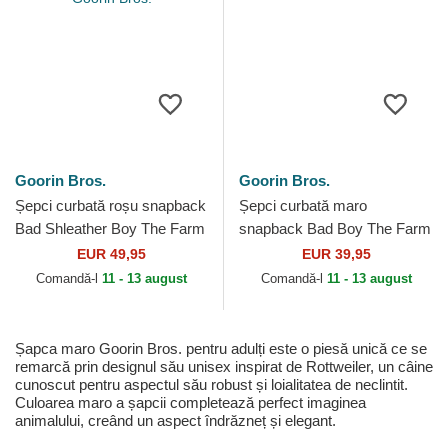
Goorin Bros.
Goorin Bros.
Șepci curbată roșu snapback
Șepci curbată maro
Bad Shleather Boy The Farm
snapback Bad Boy The Farm
Goorin Bros.
Goorin Bros.
EUR 49,95
EUR 39,95
Comandă-l
11 - 13 august
Comandă-l
11 - 13 august
Șapca maro Goorin Bros. pentru adulți este o piesă unică ce se
remarcă prin designul său unisex inspirat de Rottweiler, un câine
cunoscut pentru aspectul său robust și loialitatea de neclintit.
Culoarea maro a șapcii completează perfect imaginea
animalului, creând un aspect îndrăzneț și elegant.