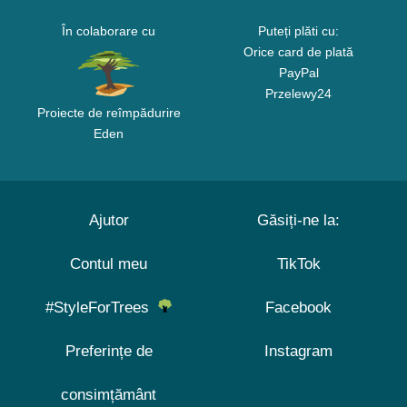
În colaborare cu
Puteți plăti cu:
Orice card de plată
PayPal
Przelewy24
Proiecte de reîmpădurire
Eden
Ajutor
Găsiți-ne la:
Contul meu
TikTok
#StyleForTrees
Facebook
Preferințe de
Instagram
consimțământ