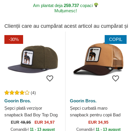
Am plantat deja
259.737
copaci
Mulțumesc!
Clienții care au cumpărat acest articol au cumpărat și
-30%
COPIL
(4)
Goorin Bros.
Goorin Bros.
Șepci plată verzișor
Șepci curbată maro
snapback Bad Boy Top Dog
snapback pentru copii Bad
The Farm Flats The Farm
Boy Mini The Farm Goorin
EUR
49,95
EUR 34,97
EUR 34,95
Goorin Bros.
Bros.
Comandă-l
11 - 13 august
Comandă-l
11 - 13 august