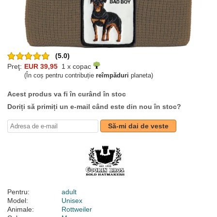
(5.0)
Preţ:
EUR 39,95
1 x copac
(În coș pentru contribuție
reîmpăduri
planeta)
Acest produs va fi în curând în stoc
Doriți să primiți un e-mail când este din nou în stoc?
Să-mi dai de veste
Pentru:
adult
Model:
Unisex
Animale:
Rottweiler