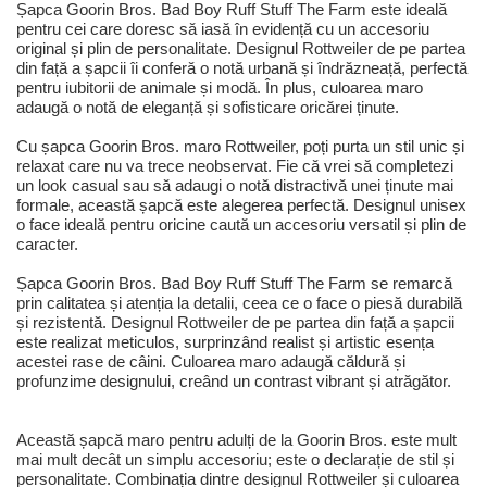
Șapca Goorin Bros. Bad Boy Ruff Stuff The Farm este ideală
pentru cei care doresc să iasă în evidență cu un accesoriu
original și plin de personalitate. Designul Rottweiler de pe partea
din față a șapcii îi conferă o notă urbană și îndrăzneață, perfectă
pentru iubitorii de animale și modă. În plus, culoarea maro
adaugă o notă de eleganță și sofisticare oricărei ținute.
Cu șapca Goorin Bros. maro Rottweiler, poți purta un stil unic și
relaxat care nu va trece neobservat. Fie că vrei să completezi
un look casual sau să adaugi o notă distractivă unei ținute mai
formale, această șapcă este alegerea perfectă. Designul unisex
o face ideală pentru oricine caută un accesoriu versatil și plin de
caracter.
Șapca Goorin Bros. Bad Boy Ruff Stuff The Farm se remarcă
prin calitatea și atenția la detalii, ceea ce o face o piesă durabilă
și rezistentă. Designul Rottweiler de pe partea din față a șapcii
este realizat meticulos, surprinzând realist și artistic esența
acestei rase de câini. Culoarea maro adaugă căldură și
profunzime designului, creând un contrast vibrant și atrăgător.
Această șapcă maro pentru adulți de la Goorin Bros. este mult
mai mult decât un simplu accesoriu; este o declarație de stil și
personalitate. Combinația dintre designul Rottweiler și culoarea