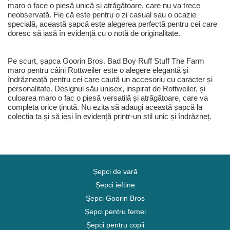
maro o face o piesă unică și atrăgătoare, care nu va trece
neobservată. Fie că este pentru o zi casual sau o ocazie
specială, această șapcă este alegerea perfectă pentru cei care
doresc să iasă în evidență cu o notă de originalitate.
Pe scurt, șapca Goorin Bros. Bad Boy Ruff Stuff The Farm
maro pentru câini Rottweiler este o alegere elegantă și
îndrăzneață pentru cei care caută un accesoriu cu caracter și
personalitate. Designul său unisex, inspirat de Rottweiler, și
culoarea maro o fac o piesă versatilă și atrăgătoare, care va
completa orice ținută. Nu ezita să adaugi această șapcă la
colecția ta și să ieși în evidență printr-un stil unic și îndrăzneț.
Șepci de vară
Șepci ieftine
Șepci Goorin Bros
Șepci pentru femei
Șepci pentru copii